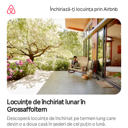
Ignoră
și
Închiriază-ți locuința prin Airbnb
mergi
la
conținut
Locuințe de închiriat lunar în
Grossaffoltern
Descoperă locuințe de închiriat pe termen lung care
devin o a doua casă în șederi de cel puțin o lună.