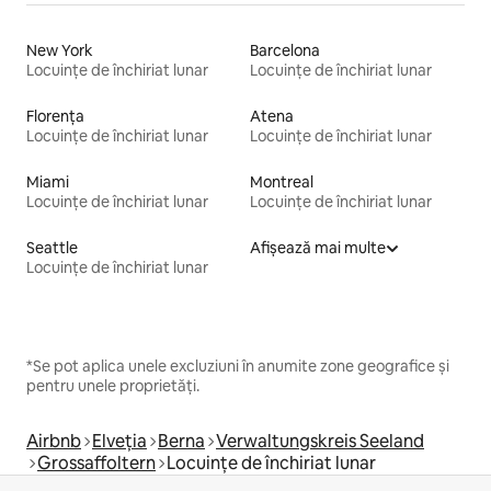
New York
Barcelona
Locuințe de închiriat lunar
Locuințe de închiriat lunar
Florența
Atena
Locuințe de închiriat lunar
Locuințe de închiriat lunar
Miami
Montreal
Locuințe de închiriat lunar
Locuințe de închiriat lunar
Seattle
Afișează mai multe
Locuințe de închiriat lunar
*Se pot aplica unele excluziuni în anumite zone geografice și
pentru unele proprietăți.
Airbnb
Elveția
Berna
Verwaltungskreis Seeland
Grossaffoltern
Locuințe de închiriat lunar