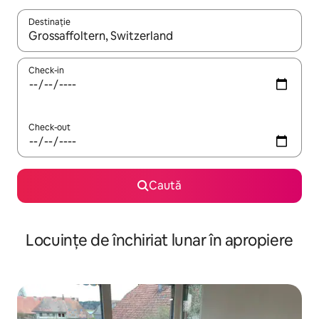
Destinație
Când se încarcă rezultatele, navighează folosind tastele săgeată î
Check-in
Check-out
Caută
Locuințe de închiriat lunar în apropiere