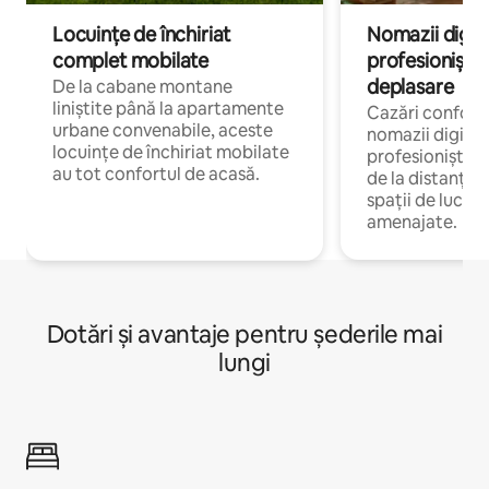
Locuințe de închiriat
Nomazii digital
complet mobilate
profesioniștii a
deplasare
De la cabane montane
liniștite până la apartamente
Cazări confort
urbane convenabile, aceste
nomazii digitali
locuințe de închiriat mobilate
profesioniștii 
au tot confortul de acasă.
de la distanță, 
spații de lucru 
amenajate.
Dotări și avantaje pentru șederile mai
lungi