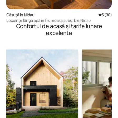
Căsuță în Nidau
Scor mediu 
5 (30)
Locuințe lângă apă în frumoasa suburbie Nidau
Confortul de acasă și tarife lunare
excelente