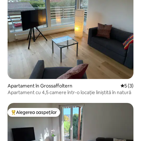
Apartament în Grossaffoltern
Scor medi
5 (3)
Apartament cu 4,5 camere într-o locație liniștită în natură
Alegerea oaspeților
Locuință din topul categoriei Alegerea oaspeților