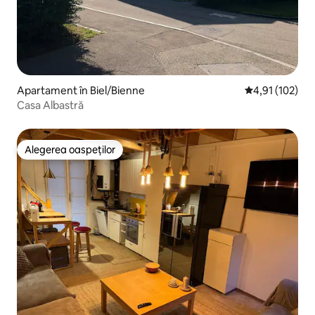
Apartament în Biel/Bienne
Scor mediu de 4
4,91 (102)
Casa Albastră
Alegerea oaspeților
Alegerea oaspeților