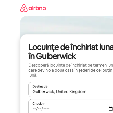
Ignoră
și
mergi
la
conținut
Locuințe de închiriat lun
în Gulberwick
Descoperă locuințe de închiriat pe termen lu
care devin o a doua casă în șederi de cel puțin
lună.
Destinație
Când se încarcă rezultatele, navighează folosind tas
Check-in