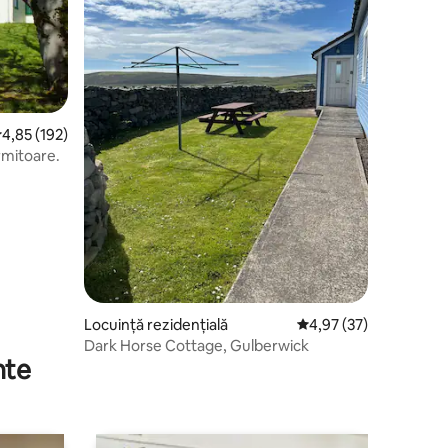
cor mediu de 4,85 din 5, 192 recenzii
4,85 (192)
rmitoare.
Locuință rezidențială
Scor mediu de 4,97 din
4,97 (37)
Dark Horse Cottage, Gulberwick
nte