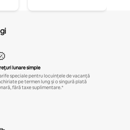
gi
rețuri lunare simple
arife speciale pentru locuințele de vacanță
nchiriate pe termen lung și o singură plată
unară, fără taxe suplimentare.*