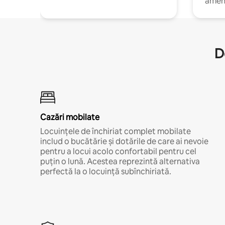
amen
D
Cazări mobilate
Locuințele de închiriat complet mobilate
includ o bucătărie și dotările de care ai nevoie
pentru a locui acolo confortabil pentru cel
puțin o lună. Acestea reprezintă alternativa
perfectă la o locuință subînchiriată.