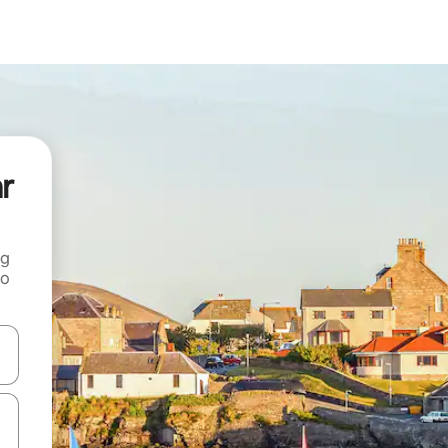
ar
ng
 o
tele săgeată în sus și în jos sau prin gesturi de atingere ori glisare.