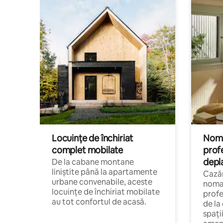
Locuințe de închiriat
Nomaz
complet mobilate
profe
depl
De la cabane montane
liniștite până la apartamente
Cazăr
urbane convenabile, aceste
nomaz
locuințe de închiriat mobilate
profe
au tot confortul de acasă.
de la
spați