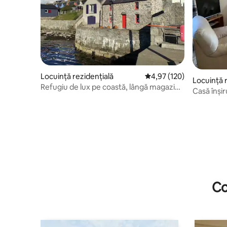
Locuință rezidențială
Scor mediu de 4,97 din 5
4,97 (120)
Locuință 
Refugiu de lux pe coastă, lângă magazine
Casă înșir
și castel, cu parcare
Co