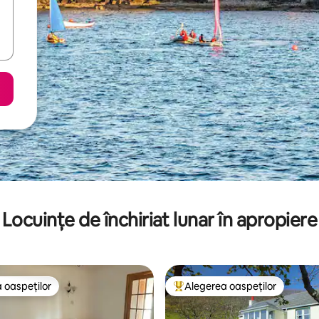
Locuințe de închiriat lunar în apropiere
 oaspeților
Alegerea oaspeților
 oaspeților
Locuință din topul categoriei A