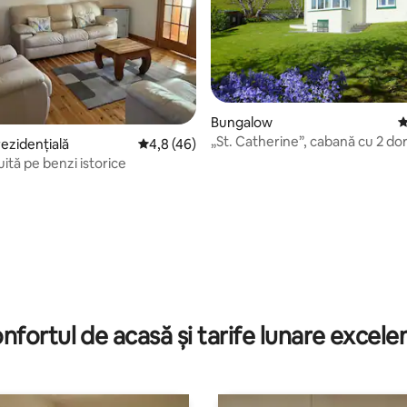
Bungalow
S
, 120 recenzii
„St. Catherine”, cabană cu 2 do
rezidențială
Scor mediu de 4,8 din 5, 46 recenzii
4,8 (46)
uită pe benzi istorice
nfortul de acasă și tarife lunare excele