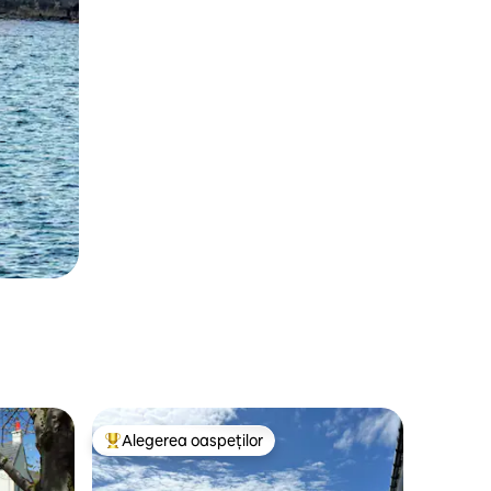
Alegerea oaspeților
legerea oaspeților
Locuință din topul categoriei Alegerea oaspeților