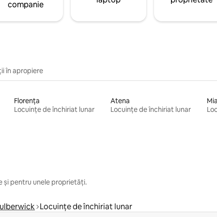
companie
ii în apropiere
Florența
Atena
Mi
Locuințe de închiriat lunar
Locuințe de închiriat lunar
Loc
 și pentru unele proprietăți.
ulberwick
Locuințe de închiriat lunar