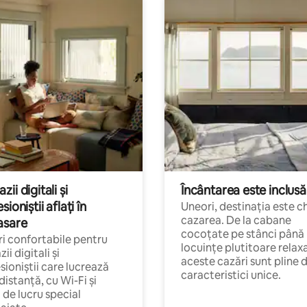
ii digitali și
Încântarea este inclusă
sioniștii aflați în
Uneori, destinația este c
cazarea. De la cabane
asare
cocoțate pe stânci până 
i confortabile pentru
locuințe plutitoare relax
ii digitali și
aceste cazări sunt pline 
sioniștii care lucrează
caracteristici unice.
 distanță, cu Wi-Fi și
i de lucru special