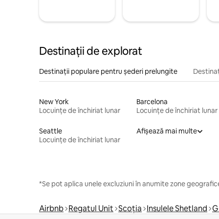
Destinații de explorat
Destinații populare pentru șederi prelungite
Destinaț
New York
Barcelona
Locuințe de închiriat lunar
Locuințe de închiriat lunar
Seattle
Afișează mai multe
Locuințe de închiriat lunar
*Se pot aplica unele excluziuni în anumite zone geografice
Airbnb
Regatul Unit
Scoția
Insulele Shetland
G