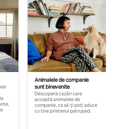
Animalele de companie
sunt binevenite
hiar
Descoperă cazări care
la
acceptă animalele de
ante,
companie, ca să-ți poți aduce
de
cu tine prietenul patruped.