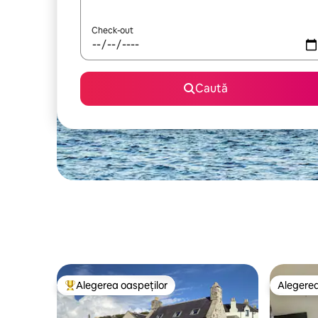
Check-out
Caută
Alegerea oaspeților
Alegerea
Locuință din topul categoriei Alegerea oaspeților
Alegerea