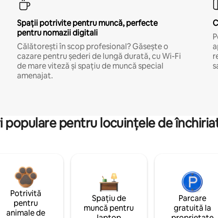
Spații potrivite pentru muncă, perfecte
C
pentru nomazii digitali
P
Călătorești în scop profesional? Găsește o
a
cazare pentru șederi de lungă durată, cu Wi-Fi
r
de mare viteză și spațiu de muncă special
s
amenajat.
i populare pentru locuințele de închiriat
Potrivită
Spațiu de
Parcare
pentru
muncă pentru
gratuită la
animale de
laptop
proprietate