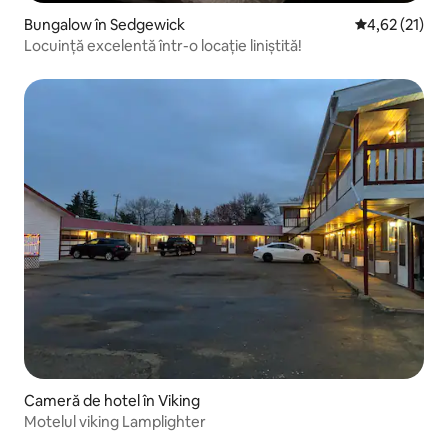
Bungalow în Sedgewick
Scor mediu de
4,62 (21)
Locuință excelentă într-o locație liniștită!
Cameră de hotel în Viking
Motelul viking Lamplighter