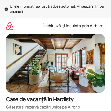
Ignoră
Unele informații au fost traduse automat. 
Afișează în limba 
și
originală
mergi
la
conținut
Închiriază-ți locuința prin Airbnb
Case de vacanță în Hardisty
Găsește și rezervă cazări unice pe Airbnb