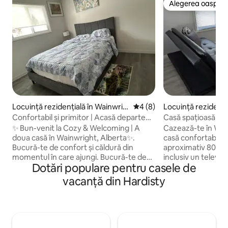
Alegerea oaspețil
Alegerea oaspețil
Locuință rezidențială în Wainwrig
Scor mediu de 4 din 5, 8 re
4 (8)
Locuință rezidenți
ht
wright
Confortabil și primitor | Acasă departe
Casă spațioasă și c
de casă în Wainwright Alberta
Wainwright
✨ Bun-venit la Cozy & Welcoming | A
Cazează-te în Wain
doua casă în Wainwright, Alberta✨.
casă confortabilă și
Bucură-te de confort și căldură din
aproximativ 800 m
momentul în care ajungi. Bucură-te de
inclusiv un televi
Dotări populare pentru casele de
paturi confortabile, de un spațiu
pentru lucrul de la 
imaculat, de o bucătărie complet utilată,
spațios pentru rel
vacanță din Hardisty
de Wi-Fi rapid, de Smart TV și de parcare
completă. Noaptea
gratuită pe stradă. Situată convenabil în
cele 2 dormitoare 
apropierea magazinelor și a locurilor de
matrimoniale. Spăl
luat masa, locuința noastră primitoare
convenabilă. Aerul
este perfectă pentru escapade scurte
mențin o temperat