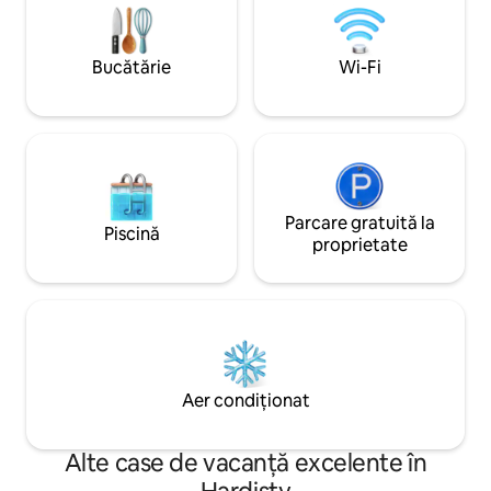
sau șederi prelungite. Relaxează-te,
pe tot parcursul a
reîncarcă-ți bateriile și simte-te cu
locuri de parcare. 
adevărat binevenit. Este mai mult decât
distanță de mers 
Bucătărie
Wi-Fi
un simplu loc de dormit: este casa ta
34, magazine alime
confortabilă și liniștită departe de casă.
proximitate, restau
🏡
Parcare gratuită la
Piscină
proprietate
Aer condiționat
Alte case de vacanță excelente în