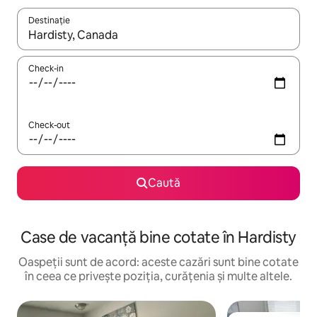
Destinație
Când se încarcă rezultatele, navighează folosind tastele săgeată î
Check-in
Check-out
Caută
Case de vacanță bine cotate în Hardisty
Oaspeții sunt de acord: aceste cazări sunt bine cotate
în ceea ce privește poziția, curățenia și multe altele.