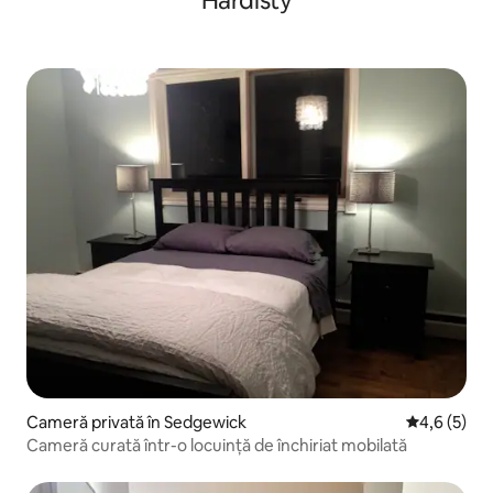
Hardisty
Cameră privată în Sedgewick
Scor mediu 
4,6 (5)
Cameră curată într-o locuință de închiriat mobilată