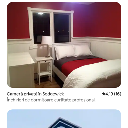
Cameră privată în Sedgewick
Scor mediu de
4,19 (16)
Închirieri de dormitoare curățate profesional.