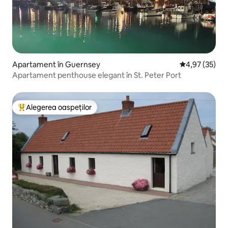
Apartament în Guernsey
Scor mediu de 
4,97 (35)
Apartament penthouse elegant în St. Peter Port
Alegerea oaspeților
Locuință din topul categoriei Alegerea oaspeților