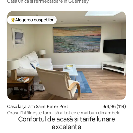
Casă unică și fermecătoare în Guernsey
Alegerea oaspeților
Locuință din topul categoriei Alegerea oaspeților
Casă la țară în Saint Peter Port
Scor mediu de 4
4,96 (114)
Orașul întâlnește țara - să ai tot ce e mai bun din ambele
Confortul de acasă și tarife lunare
lumi!
excelente