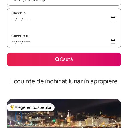
Check-in
Check-out
Caută
Locuințe de închiriat lunar în apropiere
Alegerea oaspeților
Locuință din topul categoriei Alegerea oaspeților