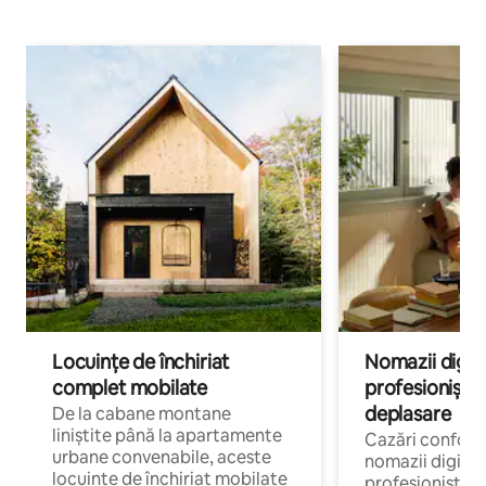
Locuințe de închiriat
Nomazii digital
complet mobilate
profesioniștii a
deplasare
De la cabane montane
liniștite până la apartamente
Cazări confort
urbane convenabile, aceste
nomazii digitali
locuințe de închiriat mobilate
profesioniștii 