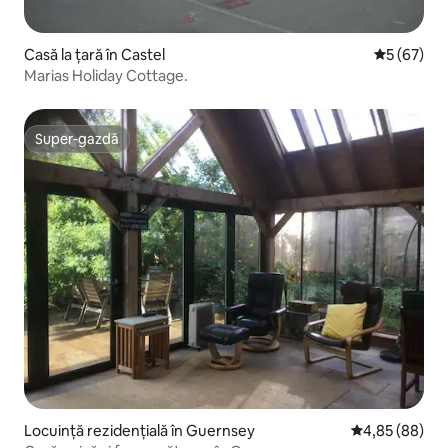
Casă la țară în Castel
Scor mediu 
5 (67)
Marias Holiday Cottage.
Super-gazdă
Super-gazdă
Locuință rezidențială în Guernsey
Scor mediu de 
4,85 (88)