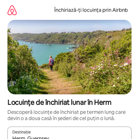
Ignoră
și
Închiriază-ți locuința prin Airbnb
mergi
la
conținut
Locuințe de închiriat lunar în Herm
Descoperă locuințe de închiriat pe termen lung care
devin o a doua casă în șederi de cel puțin o lună.
Destinație
Când se încarcă rezultatele, navighează folosind tastele săgeată î