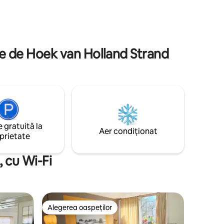
oar 10
special pentru cei care sunt deschiși să
plaja
găsească (din nou) echilibrul în viață.
mai multe
ere de Hoek van Holland Strand
 gratuită la
Aer condiționat
prietate
 cu Wi-Fi
Alegerea oaspeților
legerea oaspeților
Alegerea oaspeților