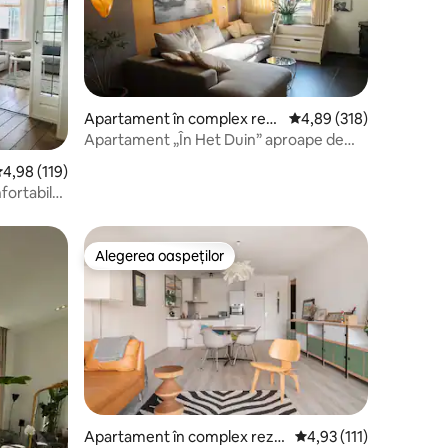
Apartament în complex rezi
Scor mediu de 4,89 din 
4,89 (318)
dențial
Apartament „În Het Duin” aproape de
plajă și de dune.
cor mediu de 4,98 din 5, 119 recenzii
4,98 (119)
fortabil
Alegerea oaspeților
Alegerea oaspeților
Apartament în complex rezid
Scor mediu de 4,93 din 
4,93 (111)