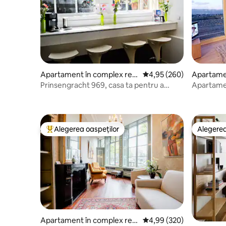
Apartament în complex rezi
Scor mediu de 4,95 din 5
4,95 (260)
Apartamen
dențial
dențial
Prinsengracht 969, casa ta pentru a
Apartame
explora Amsterdamul
- Locație 
Alegerea oaspeților
Alegerea
Locuință din topul categoriei Alegerea oaspeților
Alegerea
Apartament în complex rezi
Scor mediu de 4,99 din 5
4,99 (320)