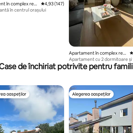
t în complex rezi
Scor mediu de 4,93 din 5, 147 recenzii
4,93 (147)
ntă în centrul orașului
Apartament în complex rezi
S
dențial
Apartament cu 2 dormitoare și 
Case de închiriat potrivite pentru famili
râul Amstel
ea oaspeților
Alegerea oaspeților
 din topul categoriei Alegerea oaspeților
Alegerea oaspeților