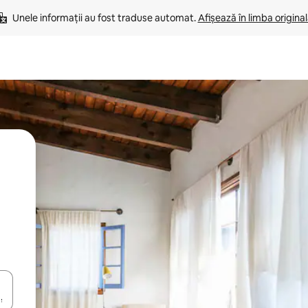
Unele informații au fost traduse automat. 
Afișează în limba origina
tele săgeată în sus și în jos sau prin gesturi de atingere ori glisare.