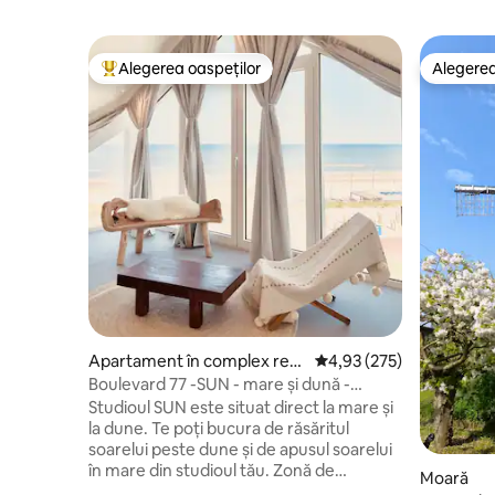
Alegerea oaspeților
Alegerea
Locuință din topul categoriei Alegerea oaspeților
Alegerea
Apartament în complex rezi
Scor mediu de 4,93 din 5
4,93 (275)
dențial
Boulevard 77 -SUN - mare și dună -
parcare gratuită
Studioul SUN este situat direct la mare și
la dune. Te poți bucura de răsăritul
soarelui peste dune și de apusul soarelui
în mare din studioul tău. Zonă de
Moară
relaxare: vedere la mare și la zona de