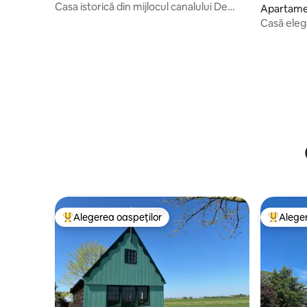
dențial
Casa istorică din mijlocul canalului De
Apartamen
Jordaan!
dențial
Casă elega
Alegerea oaspeților
Aleger
Locuință din topul categoriei Alegerea oaspeților
Locuință