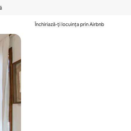
lă
Închiriază-ți locuința prin Airbnb