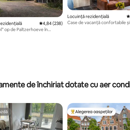
Locuință rezidențială
S
Case de vacanță confortabile și
rezidențială
Scor mediu de 4,84 din 5, 238 recenzii
4,84 (238)
confortabile în Zeeland
” op de Paltzerhoeve în
nen.
, 125 recenzii
mente de închiriat dotate cu aer cond
azdă
Alegerea oaspeților
azdă
Locuință din topul categoriei A