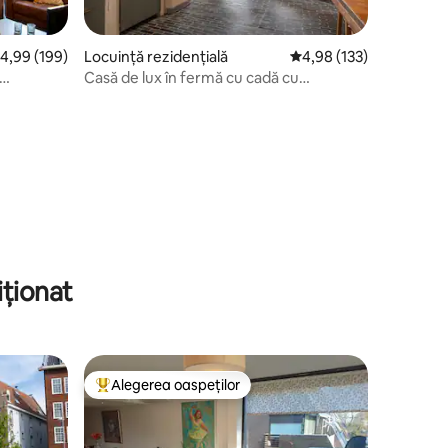
cor mediu de 4,99 din 5, 199 recenzii
4,99 (199)
Locuință rezidențială
Scor mediu de 4,98 din 
4,98 (133)
Casă de lux în fermă cu cadă cu
hidromasaj/saună privată
iționat
Alegerea oaspeților
legerea oaspeților
Locuință din topul categoriei Alegerea oaspeților