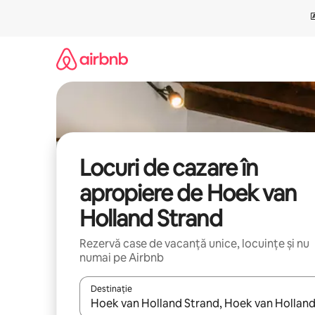
Ignoră
și
mergi
la
conținut
Locuri de cazare în
apropiere de Hoek van
Holland Strand
Rezervă case de vacanță unice, locuințe și nu
numai pe Airbnb
Destinație
Când se încarcă rezultatele, navighează folosind tas