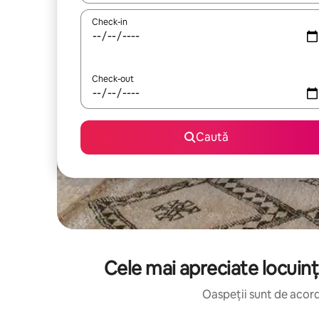
Check-in
Check-out
Caută
Cele mai apreciate locuinț
Oaspeții sunt de acord: