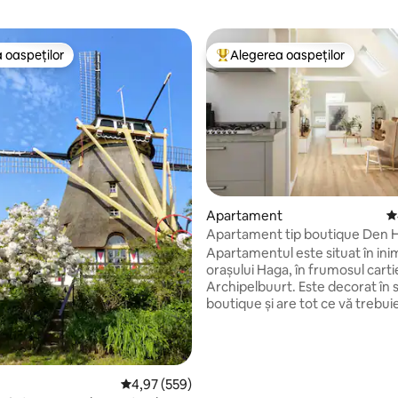
 oaspeților
Alegerea oaspeților
 oaspeților
Locuință din topul categoriei A
Apartament
S
Apartament tip boutique Den H
paturi, 2 băi
Apartamentul este situat în ini
orașului Haga, în frumosul carti
Archipelbuurt. Este decorat în st
, 275 recenzii
boutique și are tot ce vă trebui
un sejur plăcut. Are două băi și
dormitoare, precum și un living 
bucătărie. Apartamentul se află 
pași de centrul orașului, de su
Scor mediu de 4,97 din 5, 559 recenzii
4,97 (559)
de brutărie, de măcelărie și de