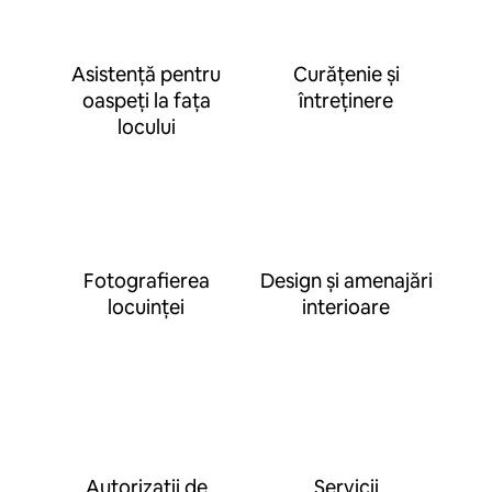
Asistență pentru
Curățenie și
oaspeți la fața
întreținere
locului
Fotografierea
Design și amenajări
locuinței
interioare
Autorizații de
Servicii