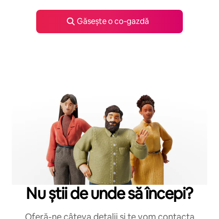
Găsește o co‑gazdă
Nu știi de unde să începi?
Oferă-ne câteva detalii și te vom contacta