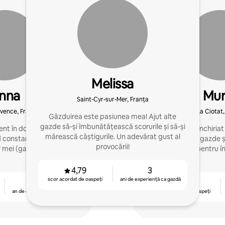
Melissa
nna
Mur
Saint-Cyr-sur-Mer, Franța
ovence, Franța
La Ciotat,
Găzduirea este pasiunea mea! Ajut alte
gazde să-și îmbunătățească scorurile și să-și
ent în domeniul imobiliar
După ce mi-am închiriat prop
mărească câștigurile. Un adevărat gust al
d constant satisfacția
să însoțesc alte gazde și 
provocării!
 mei (gazde și oaspeți).
complet pentru înch
4,79
3
scor acordat de oaspeți
ani de experiență ca gazdă
1
4,85
an de experiență ca gazdă
scor acordat de oaspeți