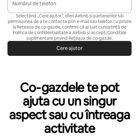
Numărul de telefon
Selectând „Cere ajutor”, oferi Airbnb și partenerilor săi
permisiunea de a te contacta prin e-mail sau telefon cu privire
la Rețeaua de co‑gazde, confirmi că ai luat cunoștință de
Politica de confidențialitate
a Airbnb și accepți
Condițiile
suplimentare privind Rețeaua de co‑gazde
.
Cere ajutor
Co‑gazdele te pot
ajuta cu un singur
aspect sau cu întreaga
activitate