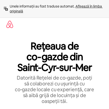
Ignoră
Unele informații au fost traduse automat. 
Afișează în limba 
și
originală
mergi
la
conținut
Rețeaua de
co‑gazde din
Saint-Cyr-sur-Mer
Datorită Rețelei de co‑gazde, poți
să colaborezi cu ușurință cu
co‑gazde locale cu experiență, care
să aibă grijă de locuința și de
oaspeții tăi.