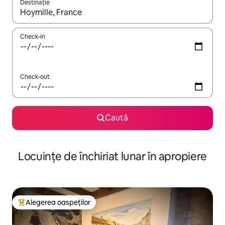
Destinație
Când se încarcă rezultatele, navighează folosind tastele săgeată î
Check-in
Check-out
Caută
Locuințe de închiriat lunar în apropiere
Alegerea oaspeților
Locuință din topul categoriei Alegerea oaspeților