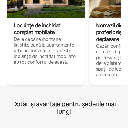
Locuințe de închiriat
Nomazii digital
complet mobilate
profesioniștii a
deplasare
De la cabane montane
liniștite până la apartamente
Cazări confort
urbane convenabile, aceste
nomazii digitali
locuințe de închiriat mobilate
profesioniștii 
au tot confortul de acasă.
de la distanță, 
spații de lucru 
amenajate.
Dotări și avantaje pentru șederile mai
lungi