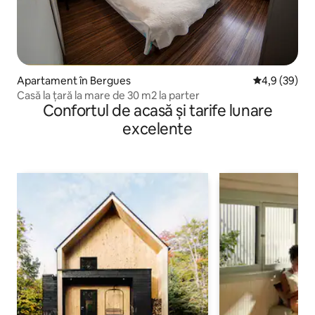
Apartament în Bergues
Scor mediu de
4,9 (39)
Casă la țară la mare de 30 m2 la parter
Confortul de acasă și tarife lunare
excelente