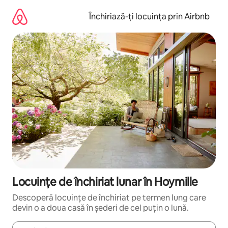
Ignoră
și
Închiriază-ți locuința prin Airbnb
mergi
la
conținut
Locuințe de închiriat lunar în Hoymille
Descoperă locuințe de închiriat pe termen lung care
devin o a doua casă în șederi de cel puțin o lună.