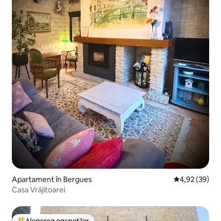
Apartament în Bergues
Scor mediu de 
4,92 (39)
Casa Vrăjitoarei