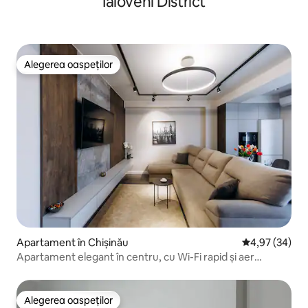
Ialoveni District
Alegerea oaspeților
Alegerea oaspeților
Apartament în Chișinău
Scor mediu de 
4,97 (34)
Apartament elegant în centru, cu Wi-Fi rapid și aer
condiționat
Alegerea oaspeților
Alegerea oaspeților