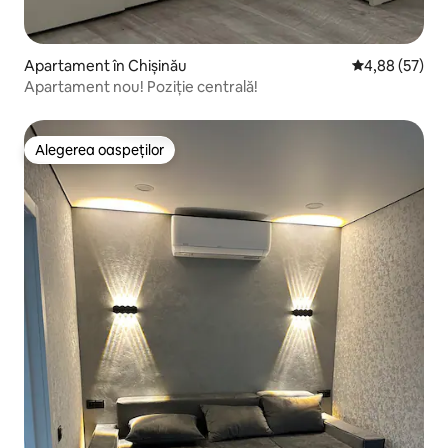
Apartament în Chișinău
Scor mediu de 
4,88 (57)
Apartament nou! Poziție centrală!
Alegerea oaspeților
Alegerea oaspeților