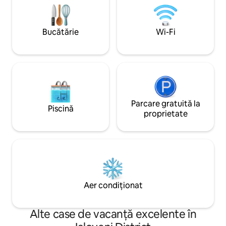
condiționat și încălzire în întreaga
toaletă (prosoape
locuință. Locuri de dormit 6. Ideal pentru
Check-in indepen
familii, grupuri și iubitori de centru.
pentru sosire flexibilă Atinge but
Bucătărie
Wi-Fi
Check-in independent, internet de mare
rezervare și asigu
viteză, finisaje de înaltă calitate.
Parcare gratuită la
Piscină
proprietate
Aer condiționat
Alte case de vacanță excelente în