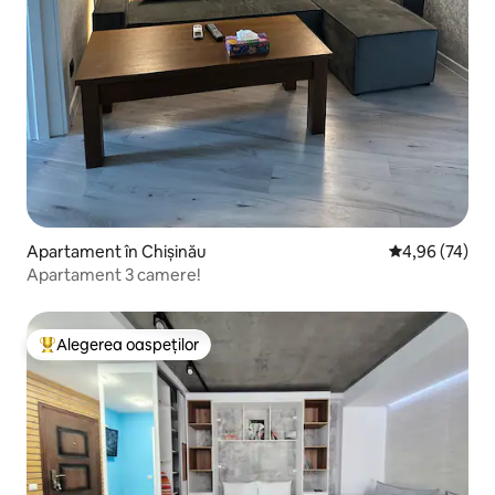
Apartament în Chișinău
Scor mediu de 
4,96 (74)
Apartament 3 camere!
Alegerea oaspeților
Locuință din topul categoriei Alegerea oaspeților