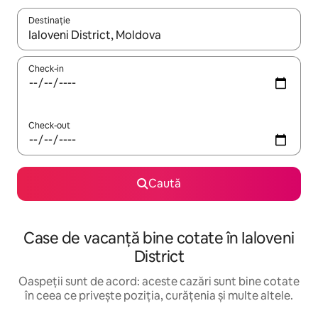
Destinație
Când se încarcă rezultatele, navighează folosind tastele săgeată î
Check-in
Check-out
Caută
Case de vacanță bine cotate în Ialoveni
District
Oaspeții sunt de acord: aceste cazări sunt bine cotate
în ceea ce privește poziția, curățenia și multe altele.