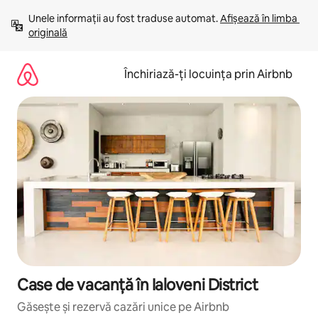
Ignoră
Unele informații au fost traduse automat. 
Afișează în limba 
și
originală
mergi
la
conținut
Închiriază-ți locuința prin Airbnb
Case de vacanță în Ialoveni District
Găsește și rezervă cazări unice pe Airbnb