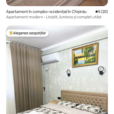
Apartament în complex rezidențial în Chișinău
Scor mediu 
5 (20)
Apartament modern • Liniștit, luminos și complet utilat
Alegerea oaspeților
Locuință din topul categoriei Alegerea oaspeților