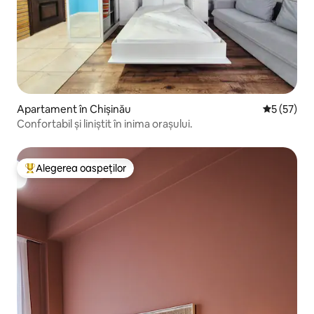
Apartament în Chișinău
Scor mediu
5 (57)
Confortabil și liniștit în inima orașului.
Alegerea oaspeților
Locuință din topul categoriei Alegerea oaspeților