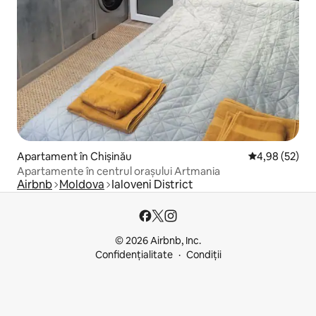
Apartament în Chișinău
Scor mediu de 
4,98 (52)
Apartamente în centrul orașului Artmania
Airbnb
Moldova
Ialoveni District
© 2026 Airbnb, Inc.
Confidențialitate
Condiții