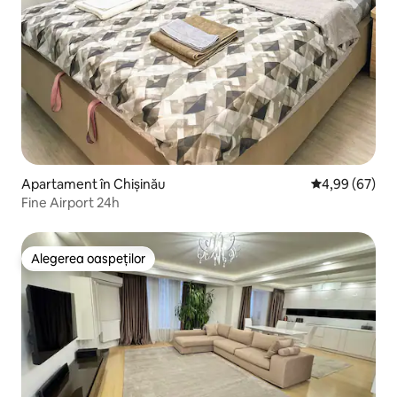
Apartament în Chișinău
Scor mediu de 
4,99 (67)
Fine Airport 24h
Alegerea oaspeților
Alegerea oaspeților