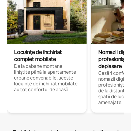
Locuințe de închiriat
Nomazii digital
complet mobilate
profesioniștii a
deplasare
De la cabane montane
liniștite până la apartamente
Cazări confort
urbane convenabile, aceste
nomazii digitali
locuințe de închiriat mobilate
profesioniștii 
au tot confortul de acasă.
de la distanță, 
spații de lucru 
amenajate.