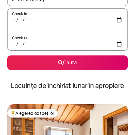
Check-in
Check-out
Caută
Locuințe de închiriat lunar în apropiere
Alegerea oaspeților
Locuință din topul categoriei Alegerea oaspeților