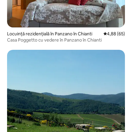
Locuință rezidențială în Panzano în Chianti
Scor mediu de 
4,88 (65)
Casa Poggetto cu vedere în Panzano în Chianti