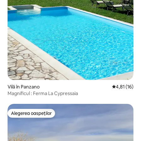
Vilă în Panzano
Scor mediu de
4,81 (16)
Magnificul : Ferma La Cypressaia
Alegerea oaspeților
Alegerea oaspeților