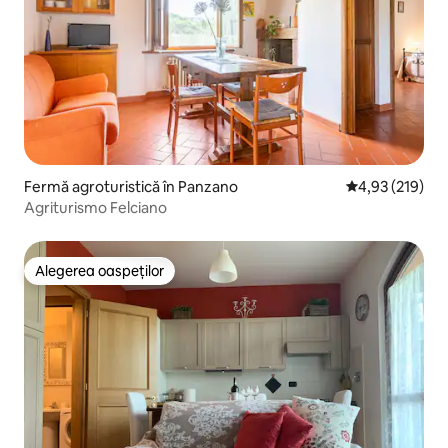
Fermă agroturistică în Panzano
Scor mediu de 4
4,93 (219)
Agriturismo Felciano
Alegerea oaspeților
Alegerea oaspeților