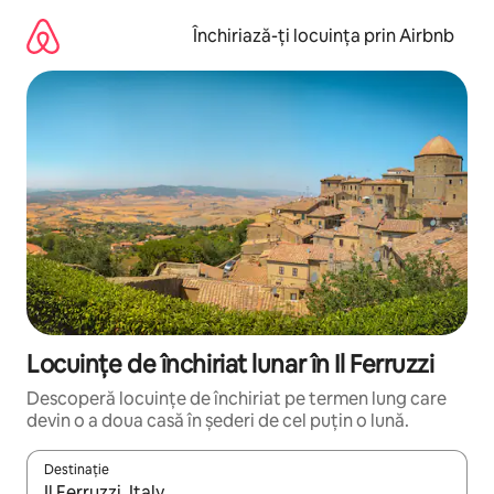
Ignoră
și
Închiriază-ți locuința prin Airbnb
mergi
la
conținut
Locuințe de închiriat lunar în Il Ferruzzi
Descoperă locuințe de închiriat pe termen lung care
devin o a doua casă în șederi de cel puțin o lună.
Destinație
Când se încarcă rezultatele, navighează folosind tastele săgeată î