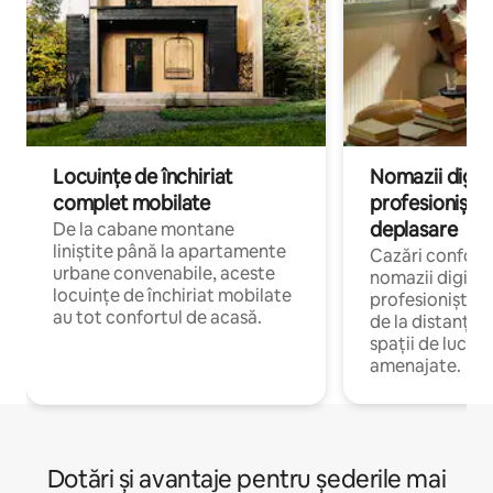
Locuințe de închiriat
Nomazii digital
complet mobilate
profesioniștii a
deplasare
De la cabane montane
liniștite până la apartamente
Cazări confort
urbane convenabile, aceste
nomazii digitali
locuințe de închiriat mobilate
profesioniștii 
au tot confortul de acasă.
de la distanță, 
spații de lucru 
amenajate.
Dotări și avantaje pentru șederile mai