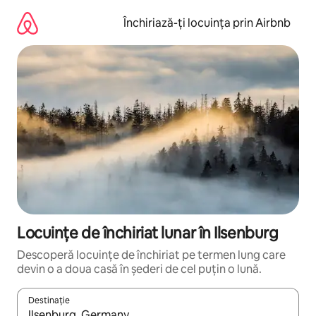
Ignoră
și
Închiriază-ți locuința prin Airbnb
mergi
la
conținut
Locuințe de închiriat lunar în Ilsenburg
Descoperă locuințe de închiriat pe termen lung care
devin o a doua casă în șederi de cel puțin o lună.
Destinație
Când se încarcă rezultatele, navighează folosind tastele săgeată î