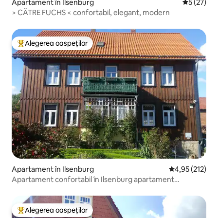
Apartament în Ilsenburg
Scor mediu
5 (27)
> CĂTRE FUCHS < confortabil, elegant, modern
Alegerea oaspeților
Locuință din topul categoriei Alegerea oaspeților
Apartament în Ilsenburg
Scor mediu de 4
4,95 (212)
Apartament confortabil în Ilsenburg apartament
confortabil
Alegerea oaspeților
Locuință din topul categoriei Alegerea oaspeților