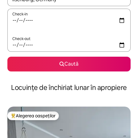
Check-in
Check-out
Caută
Locuințe de închiriat lunar în apropiere
Alegerea oaspeților
Locuință din topul categoriei Alegerea oaspeților