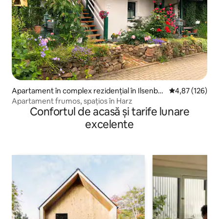
Apartament în complex rezidențial în Ilsenbur
Scor mediu de 4
4,87 (126)
g
Apartament frumos, spațios în Harz
Confortul de acasă și tarife lunare
excelente