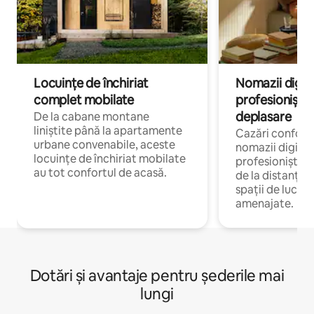
Locuințe de închiriat
Nomazii digital
complet mobilate
profesioniștii a
deplasare
De la cabane montane
liniștite până la apartamente
Cazări confort
urbane convenabile, aceste
nomazii digitali
locuințe de închiriat mobilate
profesioniștii 
au tot confortul de acasă.
de la distanță, 
spații de lucru 
amenajate.
Dotări și avantaje pentru șederile mai
lungi