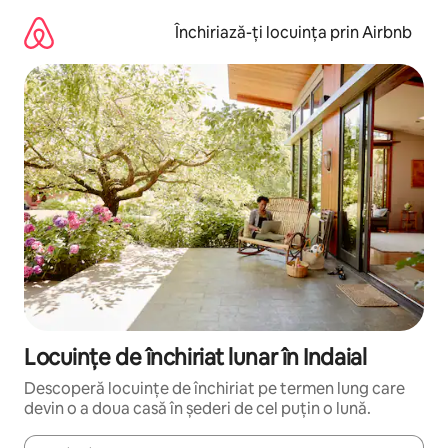
Ignoră
și
Închiriază-ți locuința prin Airbnb
mergi
la
conținut
Locuințe de închiriat lunar în Indaial
Descoperă locuințe de închiriat pe termen lung care
devin o a doua casă în șederi de cel puțin o lună.