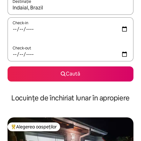
Destinație
Când se încarcă rezultatele, navighează folosind tastele săgeată î
Check-in
Check-out
Caută
Locuințe de închiriat lunar în apropiere
Alegerea oaspeților
Locuință din topul categoriei Alegerea oaspeților