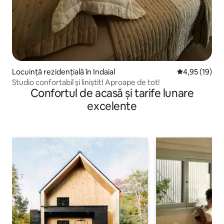
Locuință rezidențială în Indaial
Scor mediu de 
4,95 (19)
Studio confortabil și liniștit! Aproape de tot!
Confortul de acasă și tarife lunare
excelente