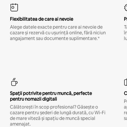
Flexibilitatea de care ai nevoie
P
Alege datele exacte pentru care ai nevoie de
T
cazare și rezervă cu ușurință online, fără niciun
î
angajament sau documente suplimentare.*
l
Spații potrivite pentru muncă, perfecte
C
pentru nomazii digitali
P
Călătorești în scop profesional? Găsește o
a
cazare pentru șederi de lungă durată, cu Wi-Fi
r
de mare viteză și spațiu de muncă special
s
amenajat.