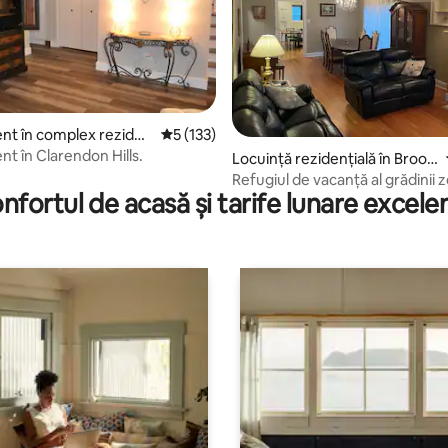
5, 80 recenzii
nt în complex reziden
Scor mediu de 5 din 5, 133 recenzii
5 (133)
rendon Hills
t în Clarendon Hills.
Locuință rezidențială în Brook
field
Refugiul de vacanță al grădinii 
nfortul de acasă și tarife lunare excele