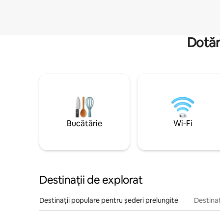
Dotăr
Bucătărie
Wi-Fi
Destinații de explorat
Destinații populare pentru șederi prelungite
Destinaț