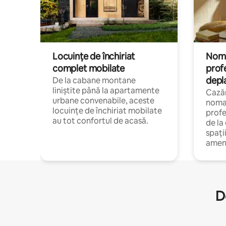
Locuințe de închiriat
Nomaz
complet mobilate
profe
depl
De la cabane montane
liniștite până la apartamente
Cazăr
urbane convenabile, aceste
nomaz
locuințe de închiriat mobilate
profe
au tot confortul de acasă.
de la
spați
amen
D