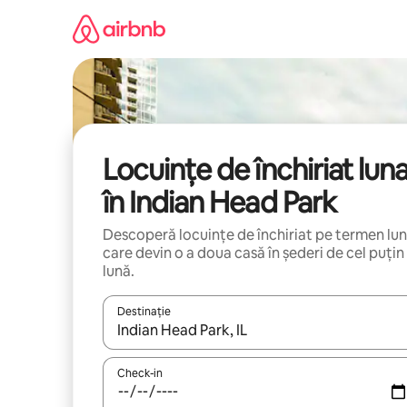
Ignoră
și
mergi
la
conținut
Locuințe de închiriat lun
în Indian Head Park
Descoperă locuințe de închiriat pe termen lu
care devin o a doua casă în șederi de cel puțin
lună.
Destinație
Când se încarcă rezultatele, navighează folosind tas
Check-in