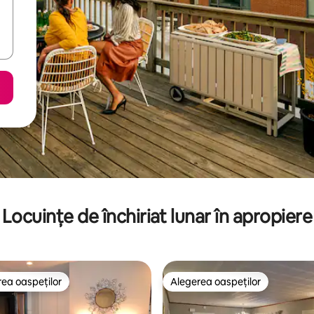
Locuințe de închiriat lunar în apropiere
ea oaspeților
Alegerea oaspeților
 din topul categoriei Alegerea oaspeților
Alegerea oaspeților