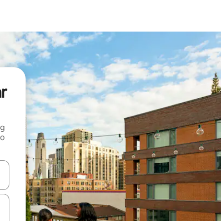
ar
ng
 o
tele săgeată în sus și în jos sau prin gesturi de atingere ori glisare.