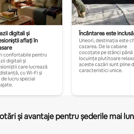
ii digitali și
Încântarea este inclusă
sioniștii aflați în
Uneori, destinația este c
cazarea. De la cabane
asare
cocoțate pe stânci până 
i confortabile pentru
locuințe plutitoare relax
ii digitali și
aceste cazări sunt pline 
sioniștii care lucrează
caracteristici unice.
 distanță, cu Wi-Fi și
i de lucru special
ajate.
otări și avantaje pentru șederile mai lun