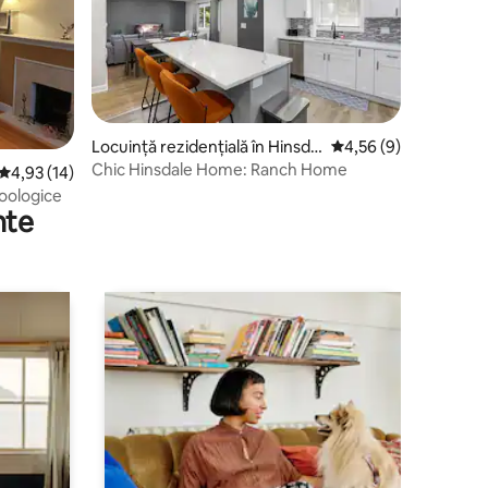
Locuință rezidențială în Hinsdal
Scor mediu de 4,56 di
4,56 (9)
e
Chic Hinsdale Home: Ranch Home
Scor mediu de 4,93 din 5, 14 recenzii
4,93 (14)
zoologice
nte