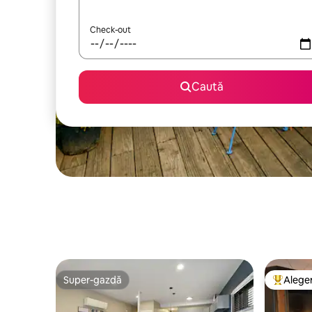
Check-out
Caută
Super-gazdă
Aleger
Super-gazdă
Locuință