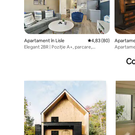
Apartament în Lisle
Scor mediu de 4,83 din 
4,83 (80)
Apartame
țial în Cla
Elegant 2BR | Poziție A+, parcare,
Apartamen
spălătorie, birou
Co