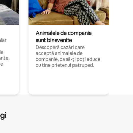
Animalele de companie
sunt binevenite
hiar
Descoperă cazări care
la
acceptă animalele de
ante,
companie, ca să-ți poți aduce
de
cu tine prietenul patruped.
gi