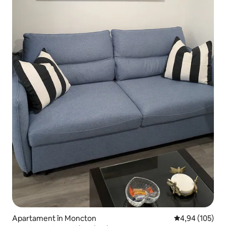
Apartament în Moncton
Scor mediu de 4
4,94 (105)