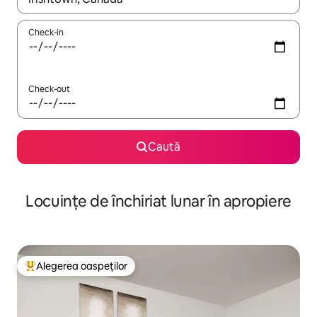
Check-in
Check-out
Caută
Locuințe de închiriat lunar în apropiere
Alegerea oaspeților
Locuință din topul categoriei Alegerea oaspeților