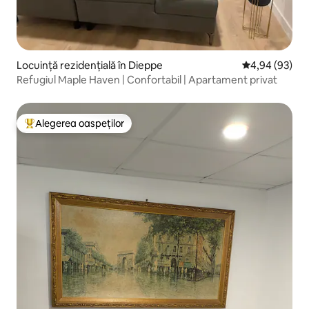
Locuință rezidențială în Dieppe
Scor mediu de 
4,94 (93)
Refugiul Maple Haven | Confortabil | Apartament privat
Alegerea oaspeților
Locuință din topul categoriei Alegerea oaspeților