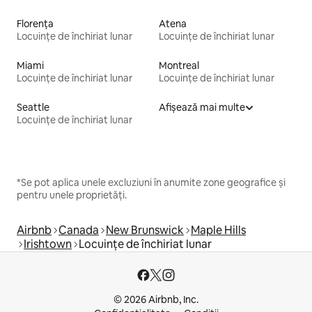
Florența
Atena
Locuințe de închiriat lunar
Locuințe de închiriat lunar
Miami
Montreal
Locuințe de închiriat lunar
Locuințe de închiriat lunar
Seattle
Afișează mai multe
Locuințe de închiriat lunar
*Se pot aplica unele excluziuni în anumite zone geografice și
pentru unele proprietăți.
Airbnb
Canada
New Brunswick
Maple Hills
Irishtown
Locuințe de închiriat lunar
© 2026 Airbnb, Inc.