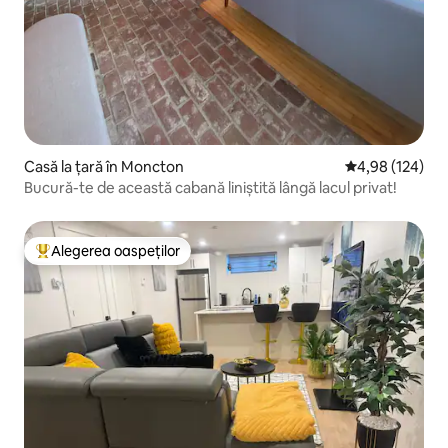
Casă la țară în Moncton
Scor mediu de 4
4,98 (124)
Bucură-te de această cabană liniștită lângă lacul privat!
Alegerea oaspeților
Locuință din topul categoriei Alegerea oaspeților