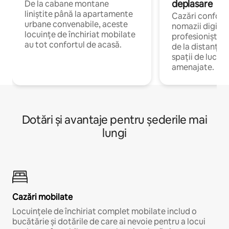
deplasare
De la cabane montane
liniștite până la apartamente
Cazări confort
urbane convenabile, aceste
nomazii digitali
locuințe de închiriat mobilate
profesioniștii 
au tot confortul de acasă.
de la distanță, 
spații de lucru 
amenajate.
Dotări și avantaje pentru șederile mai
lungi
Cazări mobilate
Locuințele de închiriat complet mobilate includ o
bucătărie și dotările de care ai nevoie pentru a locui