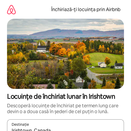
Ignoră
și
Închiriază-ți locuința prin Airbnb
mergi
la
conținut
Locuințe de închiriat lunar în Irishtown
Descoperă locuințe de închiriat pe termen lung care
devin o a doua casă în șederi de cel puțin o lună.
Destinație
Când se încarcă rezultatele, navighează folosind tastele săgeată î