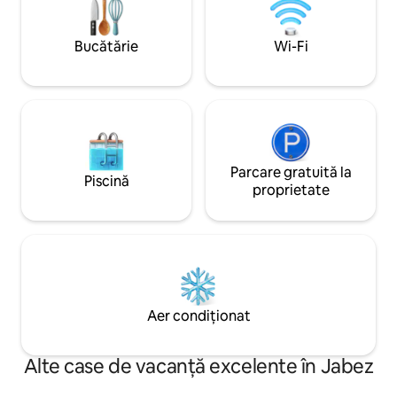
cu întreaga famili
disponibilă depozitarea bărcilor. De
liniștită. La 1/2 milă de accesul la lac, plajă
asemenea, porturile de agrement se află
cu pietriș, lansare 
Bucătărie
Wi-Fi
la o scurtă distanță cu mașina.
înot. Doar 6 mile 
Marina.
Parcare gratuită la
Piscină
proprietate
Aer condiționat
Alte case de vacanță excelente în Jabez