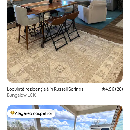
Locuință rezidențială în Russell Springs
Scor mediu de 
4,96 (28)
Bungalow LCK
Alegerea oaspeților
Locuință din topul categoriei Alegerea oaspeților