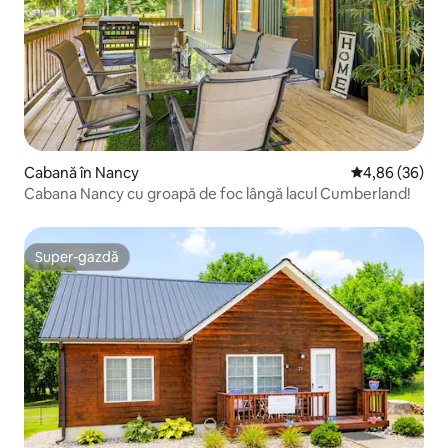
Cabană în Nancy
Scor mediu de 
4,86 (36)
Cabana Nancy cu groapă de foc lângă lacul Cumberland!
Super-gazdă
Super-gazdă