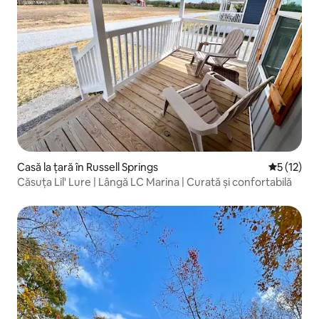
Casă la țară în Russell Springs
Scor mediu
5 (12)
Căsuța Lil' Lure | Lângă LC Marina | Curată și confortabilă