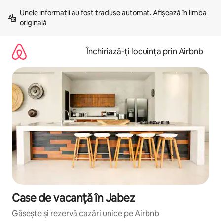
Ignoră
Unele informații au fost traduse automat. 
Afișează în limba 
și
originală
mergi
la
conținut
Închiriază-ți locuința prin Airbnb
Case de vacanță în Jabez
Găsește și rezervă cazări unice pe Airbnb