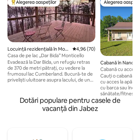
Alegerea oaspeților
Alegerea oaspețil
Locuință din topul categoriei Alegerea oaspeților
Alegerea oaspețil
Locuință rezidențială în Mont
Scor mediu de 4,96 din 5, 70 re
4,96 (70)
icello
Casa de pe lac „Dar Bida” Monticello
Evadează la Dar Bida, un refugiu retras
Cabană în Nancy
de 370 de metri pătrați, cu vedere la
Cabană cu acces la
frumosul lac Cumberland. Bucură-te de
curte împrejmuită,
Cauți o cabană rel
priveliști uluitoare asupra lacului, de un
cu acces la apă pe
decor liniștit, de spații de locuit spațioase
cu barca sau înot? 
și de o locuință bine echipată, concepută
sănătate/fitness 
pentru confort. Indiferent dacă faci
Dotări populare pentru casele de
infraroșu? Îți plac ș
plimbări cu barca, pescuit, caiac,
toamnă/iarnă? Des
vacanță din Jabez
drumeții, te întâlnești cu familia și
noastră locală de
prietenii sau pur și simplu te relaxezi pe
Farm (pe FB). Plant
terasă, Dar Bida este locul perfect
cu tubul, plimbări 
pentru o evadare. Două rampe pentru
pentru selfie-uri,
bărci se află la mai puțin de 8 km, iar în
băuturi speciale de sezon! 
comunitatea împrejmuită este