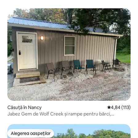
Căsuță în Nancy
Scor mediu de 4
4,84 (113)
Jabez Gem de Wolf Creek și rampe pentru bărci,
prietenos cu animalele de companie
Alegerea oaspeților
Alegerea oaspeților