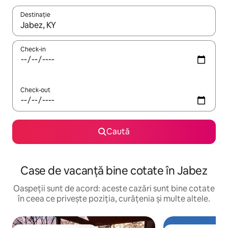
Destinație
Când se încarcă rezultatele, navighează folosind tastele săgeată î
Check-in
Check-out
Caută
Case de vacanță bine cotate în Jabez
Oaspeții sunt de acord: aceste cazări sunt bine cotate
în ceea ce privește poziția, curățenia și multe altele.