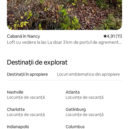
Cabană în Nancy
Scor mediu de
4,91 (11)
Loft cu vedere la lac La doar 3 km de portul de agrement
Wolf Creek
Destinații de explorat
Destinații în apropiere
Locuri emblematice din apropiere
Nashville
Atlanta
Locuințe de vacanță
Locuințe de vacanță
Charlotte
Gatlinburg
Locuințe de vacanță
Locuințe de vacanță
Indianapolis
Columbus