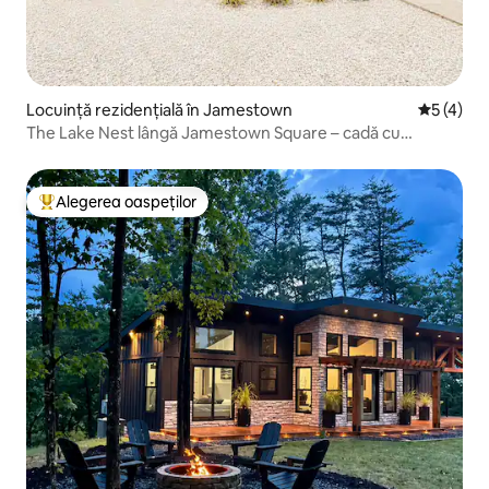
Locuință rezidențială în Jamestown
Scor medi
5 (4)
The Lake Nest lângă Jamestown Square – cadă cu
hidromasaj!
Alegerea oaspeților
Locuință din topul categoriei Alegerea oaspeților