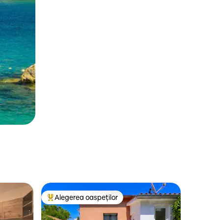
Alegerea oaspeților
Locuință din topul categoriei Alegerea oaspeților