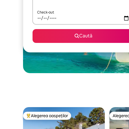
Check-out
Caută
Alegerea oaspeților
Alegerea
Locuință din topul categoriei Alegerea oaspeților
Alegerea