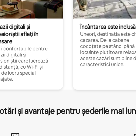
ii digitali și
Încântarea este inclusă
sioniștii aflați în
Uneori, destinația este c
cazarea. De la cabane
asare
cocoțate pe stânci până 
i confortabile pentru
locuințe plutitoare relax
ii digitali și
aceste cazări sunt pline 
sioniștii care lucrează
caracteristici unice.
 distanță, cu Wi-Fi și
i de lucru special
ajate.
otări și avantaje pentru șederile mai lun