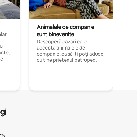
Animalele de companie
sunt binevenite
hiar
Descoperă cazări care
la
acceptă animalele de
ante,
companie, ca să-ți poți aduce
de
cu tine prietenul patruped.
gi