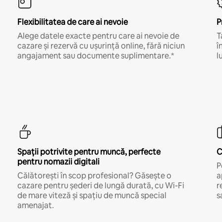
Flexibilitatea de care ai nevoie
P
Alege datele exacte pentru care ai nevoie de
T
cazare și rezervă cu ușurință online, fără niciun
î
angajament sau documente suplimentare.*
l
Spații potrivite pentru muncă, perfecte
C
pentru nomazii digitali
P
Călătorești în scop profesional? Găsește o
a
cazare pentru șederi de lungă durată, cu Wi-Fi
r
de mare viteză și spațiu de muncă special
s
amenajat.