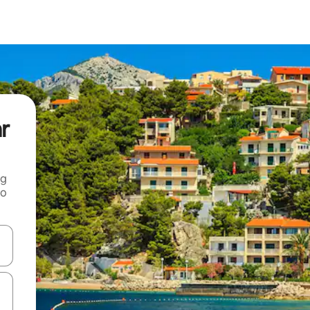
ar
ng
 o
tele săgeată în sus și în jos sau prin gesturi de atingere ori glisare.