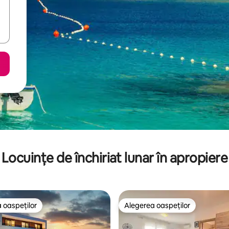
Locuințe de închiriat lunar în apropiere
 oaspeților
Alegerea oaspeților
 oaspeților
Alegerea oaspeților