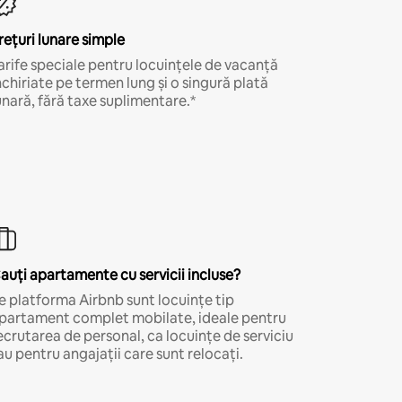
rețuri lunare simple
arife speciale pentru locuințele de vacanță
nchiriate pe termen lung și o singură plată
unară, fără taxe suplimentare.*
auți apartamente cu servicii incluse?
e platforma Airbnb sunt locuințe tip
partament complet mobilate, ideale pentru
ecrutarea de personal, ca locuințe de serviciu
au pentru angajații care sunt relocați.