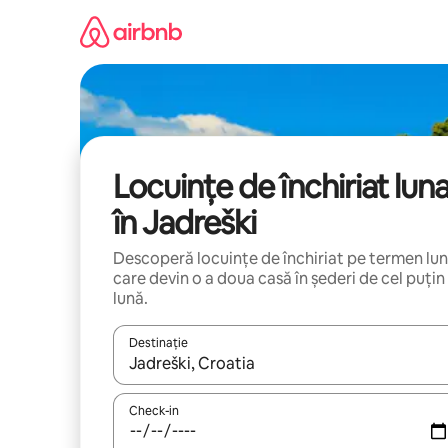
Ignoră
și
mergi
la
conținut
Locuințe de închiriat lun
în Jadreški
Descoperă locuințe de închiriat pe termen lu
care devin o a doua casă în șederi de cel puțin
lună.
Destinație
Când se încarcă rezultatele, navighează folosind tas
Check-in