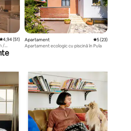
Scor mediu de 4,94 din 5, 51 recenzii
4,94 (51)
Apartament
Scor mediu de 5 din
5 (23)
n /
Apartament ecologic cu piscină în Pula
nte