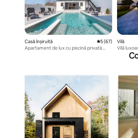
Casă înșiruită
Scor mediu de 5 din 
5 (67)
Vilă
Apartament de lux cu piscină privată
Vilă luxo
Co
încălzită "din"