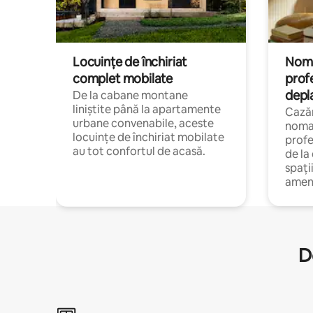
Locuințe de închiriat
Nomaz
complet mobilate
profe
depl
De la cabane montane
liniștite până la apartamente
Cazăr
urbane convenabile, aceste
nomaz
locuințe de închiriat mobilate
profe
au tot confortul de acasă.
de la
spați
amen
D