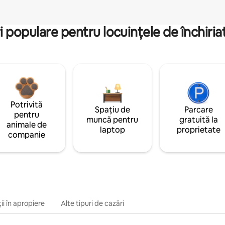
i populare pentru locuințele de închiriat
Potrivită
Spațiu de
Parcare
pentru
muncă pentru
gratuită la
animale de
laptop
proprietate
companie
ii în apropiere
Alte tipuri de cazări