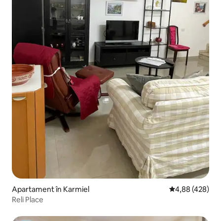
Apartament în Karmiel
Scor mediu de 4
4,88 (428)
Reli Place