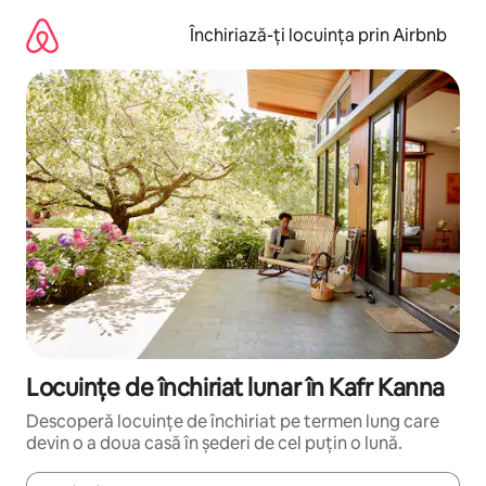
Ignoră
și
Închiriază-ți locuința prin Airbnb
mergi
la
conținut
Locuințe de închiriat lunar în Kafr Kanna
Descoperă locuințe de închiriat pe termen lung care
devin o a doua casă în șederi de cel puțin o lună.