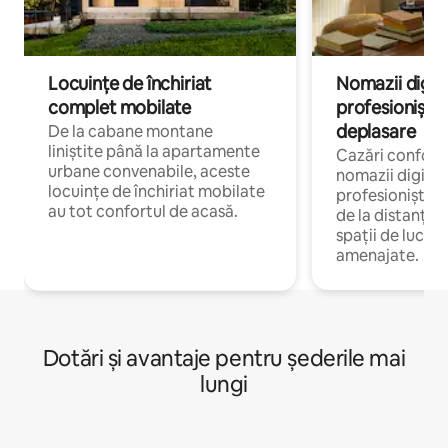
Locuințe de închiriat
Nomazii digital
complet mobilate
profesioniștii a
deplasare
De la cabane montane
liniștite până la apartamente
Cazări confort
urbane convenabile, aceste
nomazii digitali
locuințe de închiriat mobilate
profesioniștii 
au tot confortul de acasă.
de la distanță, 
spații de lucru 
amenajate.
Dotări și avantaje pentru șederile mai
lungi