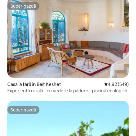
Super-gazdă
Super-gazdă
Casă la țară în Beit Keshet
Scor mediu de 4
4,92 (549)
Experiență rurală - cu vedere la pădure - piscină ecologică
Super-gazdă
Super-gazdă