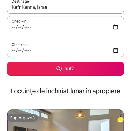
Destinație
Când se încarcă rezultatele, navighează folosind tastele săgeată î
Check-in
Check-out
Caută
Locuințe de închiriat lunar în apropiere
Super-gazdă
Super-gazdă