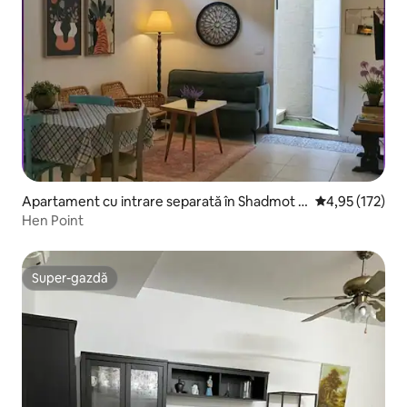
Apartament cu intrare separată în Shadmot D
Scor mediu de 4
4,95 (172)
vora
Hen Point
Super-gazdă
Super-gazdă