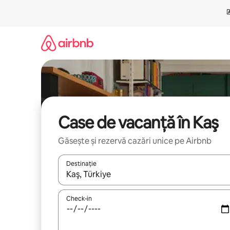
Ignoră
și
mergi
la
conținut
Case de vacanță în Kaş
Găsește și rezervă cazări unice pe Airbnb
Destinație
Când se încarcă rezultatele, navighează folosind tas
Check-in