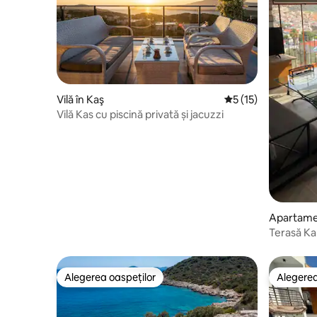
Vilă în Kaş
Scor mediu de 5 din
5 (15)
Vilă Kas cu piscină privată și jacuzzi
Apartame
Terasă Ka
Alegerea oaspeților
Alegerea
Alegerea oaspeților
Alegerea