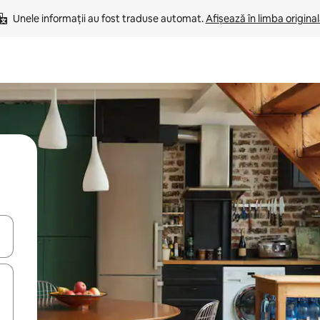
Unele informații au fost traduse automat. 
Afișează în limba origina
tele săgeată în sus și în jos sau prin gesturi de atingere ori glisare.