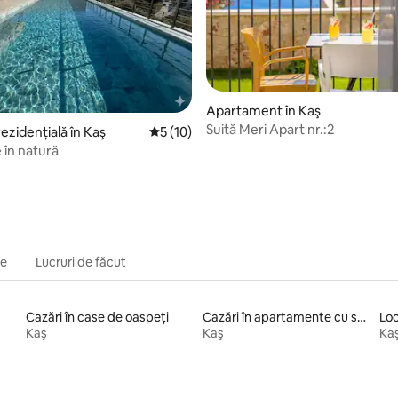
5, 43 recenzii
Apartament în Kaş
Suită Meri Apart nr.:2
ezidențială în Kaş
Scor mediu de 5 din 5, 10 recenzii
5 (10)
e în natură
re
Lucruri de făcut
Cazări în case de oaspeți
Cazări în apartamente cu servicii incluse
Kaş
Kaş
Ka