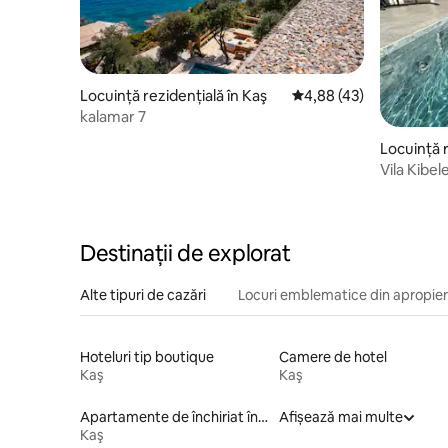
Locuință rezidențială în Kaş
Scor mediu de 4,88 din 
4,88 (43)
kalamar 7
Locuință r
Vila Kibel
Destinații de explorat
Alte tipuri de cazări
Locuri emblematice din apropie
Hoteluri tip boutique
Camere de hotel
Kaş
Kaş
Apartamente de închiriat în complex rezidențial
Afișează mai multe
Kaş