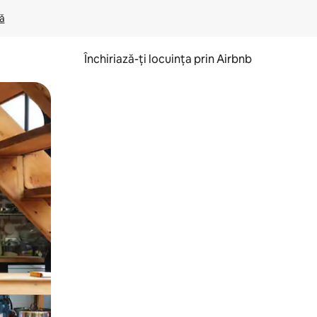
lă
Închiriază-ți locuința prin Airbnb