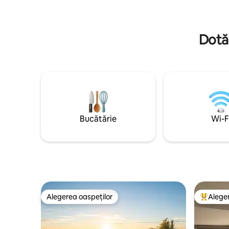
proprie, inclusiv un dormitor principal cu
Doar liniș
pat king-size, jacuzzi și balcon.
Dotăr
Bucătărie
Wi-F
Alegerea oaspeților
Aleger
Alegerea oaspeților
Locuință