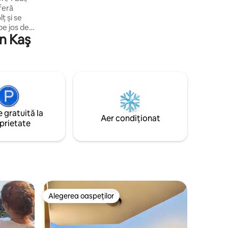
oferă
lț și se
pe jos de
in Kaş
 Consiliul
 o piscină
, băi de
te
mediu
 gratuită la
entară
Aer condiționat
prietate
Alegerea oaspeților
Alegerea oaspeților