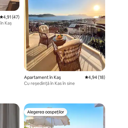
Scor mediu de 4,91 din 5, 47 recenzii
4,91 (47)
 în Kaș
Apartament în Kaş
Scor mediu de 4,94 din
4,94 (18)
Cu reședință în Kas în sine
Alegerea oaspeților
legerea oaspeților
Alegerea oaspeților