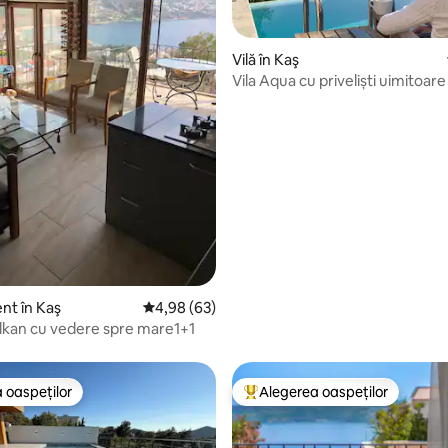
Vilă în Kaş
Vila Aqua cu priveliști uimitoare
 5, 15 recenzii
nt în Kaş
Scor mediu de 4,98 din 5, 63 recenzii
4,98 (63)
lkan cu vedere spre mare1+1
 oaspeților
Alegerea oaspeților
 oaspeților
Locuință din topul categoriei A