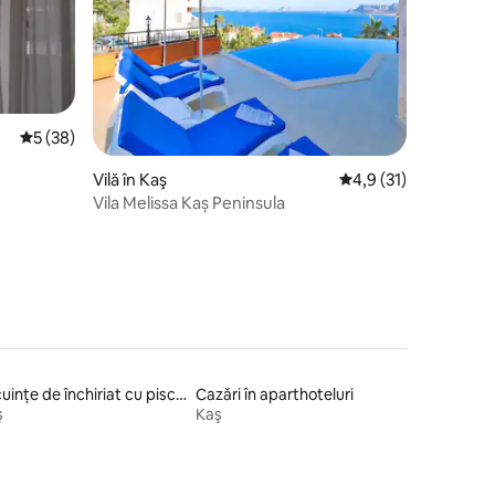
Scor mediu de 5 din 5, 38 recenzii
5 (38)
Vilă în Kaş
Scor mediu de 4,9 din
4,9 (31)
Vila Melissa Kaș Peninsula
Locuințe de închiriat cu piscină
Cazări în aparthoteluri
ş
Kaş