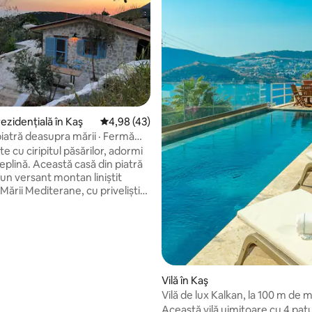
n 5, 4 recenzii
ezidențială în Kaş
Scor mediu de 4,98 din 5, 43 recenzii
4,98 (43)
piatră deasupra mării · Fermă
e cu ciripitul păsărilor, adormi
tă casă din piatră
 un versant montan liniștit
ării Mediterane, cu priveliști
 spre mare, înconjurată de
de o natură nealterată. Face
 mica noastră fermă de
ură – un loc unde încercăm,
ltivăm și învățăm alături de
Chiar la ușa ta: trasee
Vilă în Kaş
eisaj sălbatic și spațiu pentru a
Vilă de lux Kalkan, la 100 m de 
vedere panoramică
omot.
Această vilă uimitoare cu 4 patu