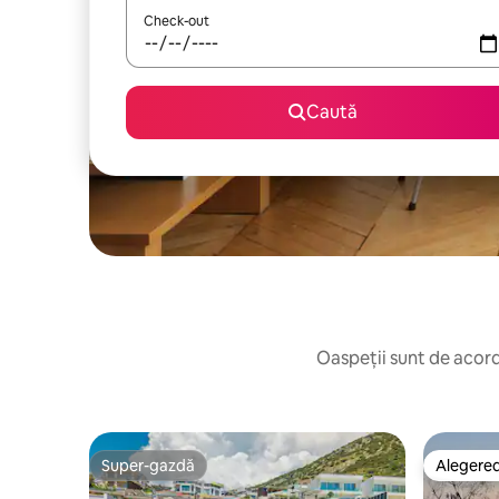
Check-out
Caută
Oaspeții sunt de acord:
Super-gazdă
Alegerea
Super-gazdă
Alegerea