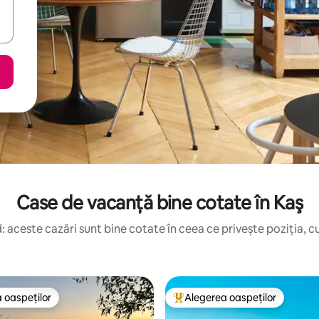
Case de vacanță bine cotate în Kaş
 aceste cazări sunt bine cotate în ceea ce privește poziția, cu
 oaspeților
Alegerea oaspeților
 oaspeților
Locuință din topul categoriei A