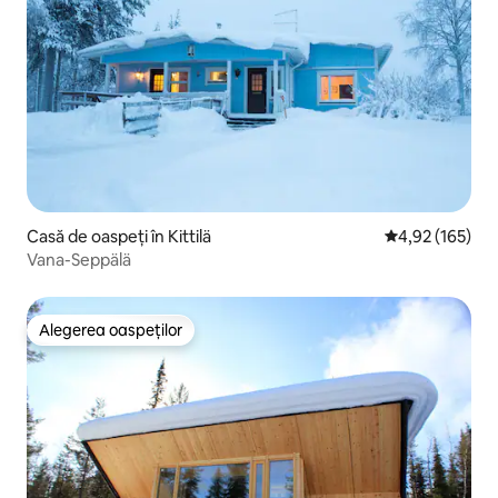
Casă de oaspeți în Kittilä
Scor mediu de 4
4,92 (165)
Vana-Seppälä
Alegerea oaspeților
Alegerea oaspeților