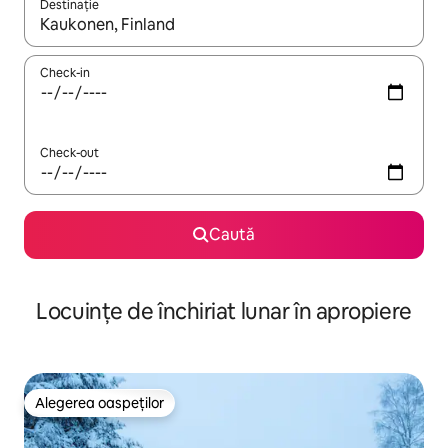
Destinație
Când se încarcă rezultatele, navighează folosind tastele săgeată î
Check-in
Check-out
Caută
Locuințe de închiriat lunar în apropiere
Alegerea oaspeților
Alegerea oaspeților