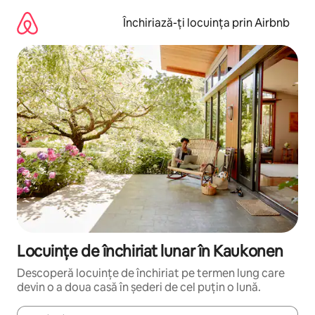
Ignoră
și
Închiriază-ți locuința prin Airbnb
mergi
la
conținut
Locuințe de închiriat lunar în Kaukonen
Descoperă locuințe de închiriat pe termen lung care
devin o a doua casă în șederi de cel puțin o lună.