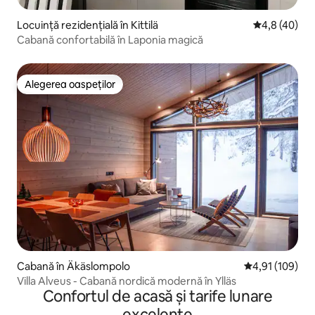
Locuință rezidențială în Kittilä
Scor mediu de
4,8 (40)
Cabană confortabilă în Laponia magică
Alegerea oaspeților
Alegerea oaspeților
Cabană în Äkäslompolo
Scor mediu de 4
4,91 (109)
Villa Alveus - Cabană nordică modernă în Ylläs
Confortul de acasă și tarife lunare
excelente