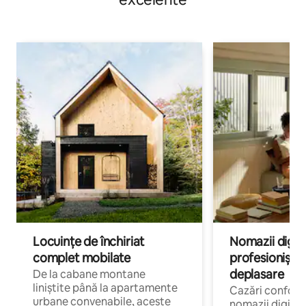
Locuințe de închiriat
Nomazii digital
complet mobilate
profesioniștii a
deplasare
De la cabane montane
liniștite până la apartamente
Cazări confort
urbane convenabile, aceste
nomazii digitali