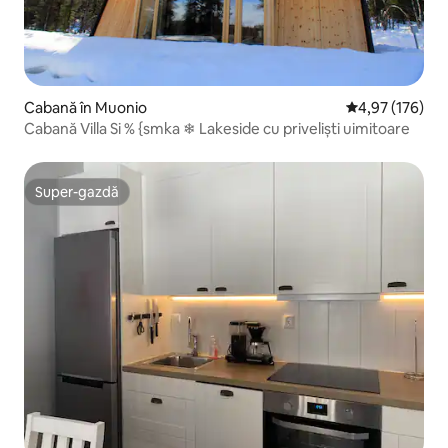
Cabană în Muonio
Scor mediu de 4
4,97 (176)
Cabană Villa Si % {smka ❄ Lakeside cu priveliști uimitoare
Super-gazdă
Super-gazdă