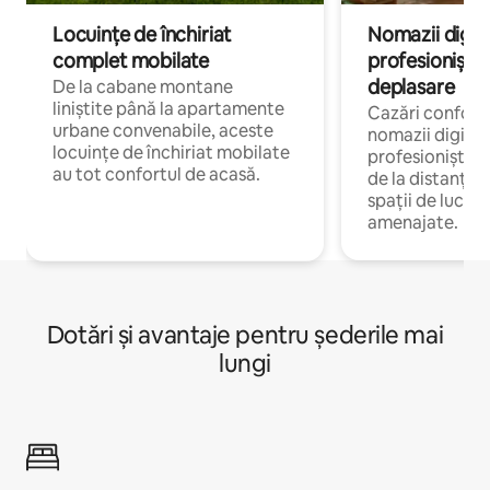
Locuințe de închiriat
Nomazii digital
complet mobilate
profesioniștii a
deplasare
De la cabane montane
liniștite până la apartamente
Cazări confort
urbane convenabile, aceste
nomazii digitali
locuințe de închiriat mobilate
profesioniștii 
au tot confortul de acasă.
de la distanță, 
spații de lucru 
amenajate.
Dotări și avantaje pentru șederile mai
lungi