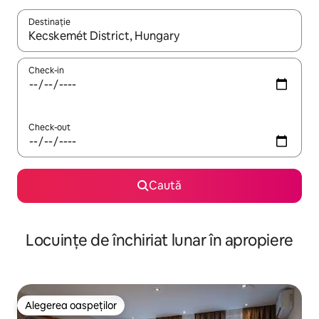
Destinație
Când se încarcă rezultatele, navighează folosind tastele săgeată î
Check-in
Check-out
Caută
Locuințe de închiriat lunar în apropiere
Alegerea oaspeților
Alegerea oaspeților