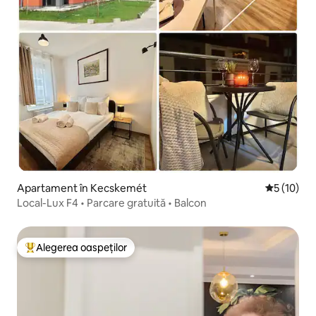
Apartament în Kecskemét
Scor mediu
5 (10)
Local-Lux F4 • Parcare gratuită • Balcon
Alegerea oaspeților
Locuință din topul categoriei Alegerea oaspeților