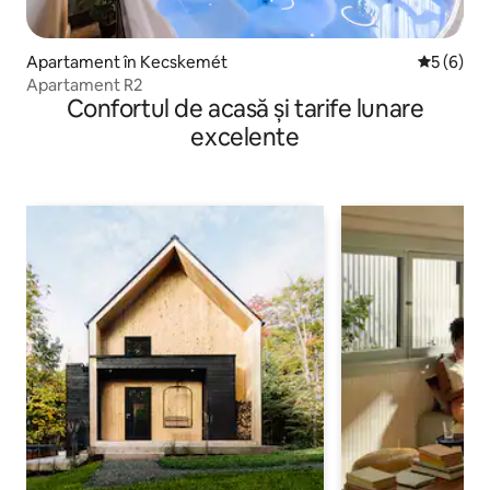
Apartament în Kecskemét
Scor medi
5 (6)
Apartament R2
Confortul de acasă și tarife lunare
excelente