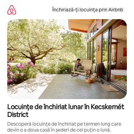
Ignoră
și
Închiriază-ți locuința prin Airbnb
mergi
la
conținut
Locuințe de închiriat lunar în Kecskemét
District
Descoperă locuințe de închiriat pe termen lung care
devin o a doua casă în șederi de cel puțin o lună.