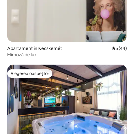
Apartament în Kecskemét
Scor mediu 
5 (44)
Mimoză de lux
Alegerea oaspeților
Alegerea oaspeților