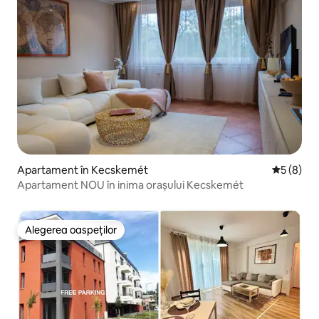
Apartament în Kecskemét
Scor medi
5 (8)
Apartament NOU în inima orașului Kecskemét
Alegerea oaspeților
Alegerea oaspeților