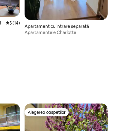
ă
Scor mediu de 5 din 5, 14 recenzii
5 (14)
Apartament cu intrare separată
Apartamentele Charlotte
Alegerea oaspeților
Alegerea oaspeților