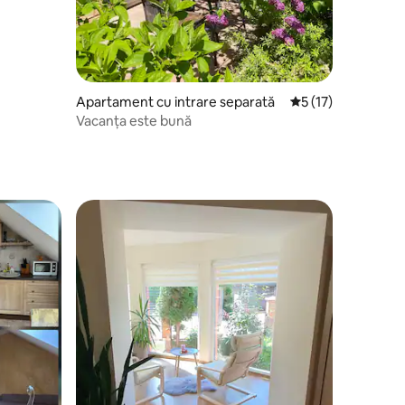
Apartament cu intrare separată
Scor mediu de 5 din
5 (17)
Vacanța este bună
legerea oaspeților