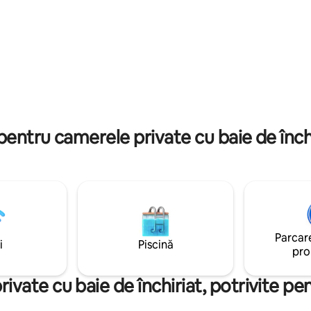
prima ta cină după călătorie. 
 mers pe jos de mare și de
- 70 mp. La centrul vechi din Kla
ică, parcare. Aeroportul
doar 15 minute de pesci. 10 min
nal Palanga se află la 8 km.
mașina până la plajele din Black
Există întotdeauna parcare gratu
există întotdeauna loc pentru 
mașini. De la parcare până acasă
pași.
pentru camerele private cu baie de închi
Parcare
i
Piscină
pro
vate cu baie de închiriat, potrivite pen