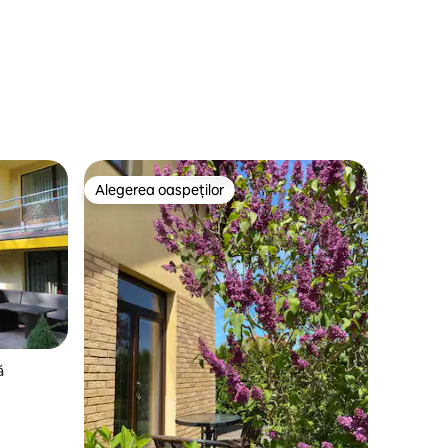
Alegerea oaspeților
Alegerea oaspeților
ă