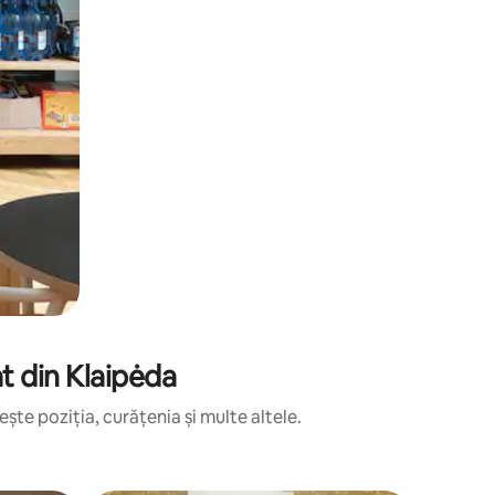
t din Klaipėda
ște poziția, curățenia și multe altele.