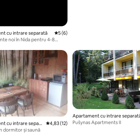
t cu intrare separată
Scor mediu de 5 din 5, 6 recenzii
5 (6)
te noi în Nida pentru 4-8
5, 63 recenzii
Apartament cu intrare separat
Pušynas Apartments II
t cu intrare separa
Scor mediu de 4,83 din 5, 12 recenzii
4,83 (12)
n dormitor și saună