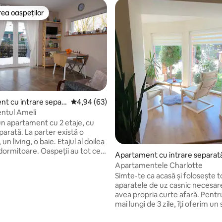
ea oaspeților
 din topul categoriei Alegerea oaspeților
t cu intrare separ
Scor mediu de 4,94 din 5, 63 recenzii
4,94 (63)
ntul Ameli
un apartament cu 2 etaje, cu
parată. La parter există o
un living, o baie. Etajul al doilea
dormitoare. Oaspeții au tot ce
Apartament cu intrare separat
 pentru o ședere plăcută. O
Apartamentele Charlotte
 complet utilată. Pătuț pentru
Simte-te ca acasă și folosește 
 dacă este necesar. Strada
aparatele de uz casnic necesare
 populară Basanavičius, cu
avea propria curte afară. Pentr
e sale restaurante, se află la 5
mai lungi de 3 zile, îți oferim un
e jos. În apropiere se
gustări de la Salsa Duo Bistro p
permarket, un loc liniștit, la 10