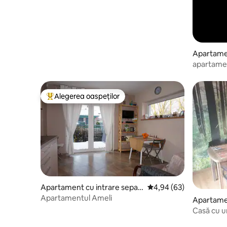
Apartamen
apartamen
persoane
Alegerea oaspeților
Locuință din topul categoriei Alegerea oaspeților
Apartament cu intrare separ
Scor mediu de 4,94 din 
4,94 (63)
ată
Apartamentul Ameli
Apartamen
tă
Casă cu u