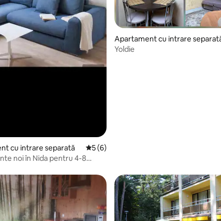
Apartament cu intrare separat
Yoldie
t cu intrare separată
Scor mediu de 5 din 5, 6 recenzii
5 (6)
te noi în Nida pentru 4-8