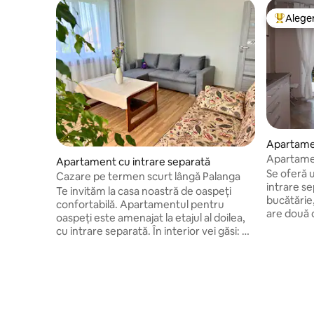
Aleger
Locuință
Apartamen
ată
Apartame
Apartament cu intrare separată
Se oferă 
Cazare pe termen scurt lângă Palanga
intrare se
Te invităm la casa noastră de oaspeți
bucătărie, 
confortabilă. Apartamentul pentru
are două 
oaspeți este amenajat la etajul al doilea,
le trebuie
cu intrare separată. În interior vei găsi: un
bucătărie
dormitor cu pat dublu, un living cu o
bebeluși,
canapea extensibilă, o bucătărie cu
pietonală
echipament și o mașină de spălat și o
numeroasel
baie. TV și wifi sunt, de asemenea,
minute de mers p
furnizate. Afară vei putea folosi colțul
află un su
grădinii – există o masă, scaune, grătar