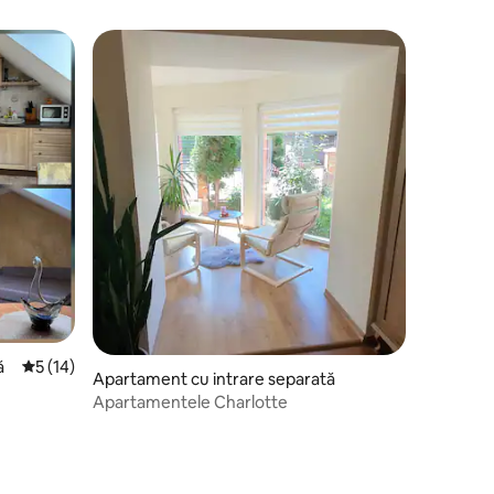
legerea oaspeților
ă
Scor mediu de 5 din 5, 14 recenzii
5 (14)
Apartament cu intrare separată
Apartamentele Charlotte