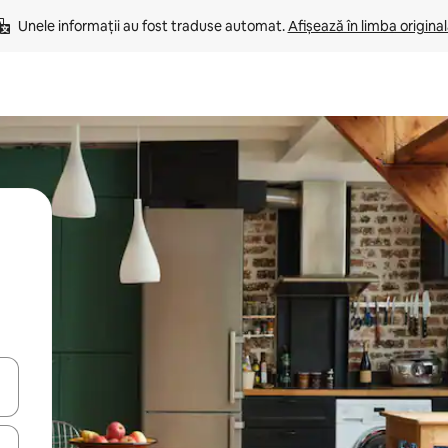
Unele informații au fost traduse automat. 
Afișează în limba origina
tele săgeată în sus și în jos sau prin gesturi de atingere ori glisare.