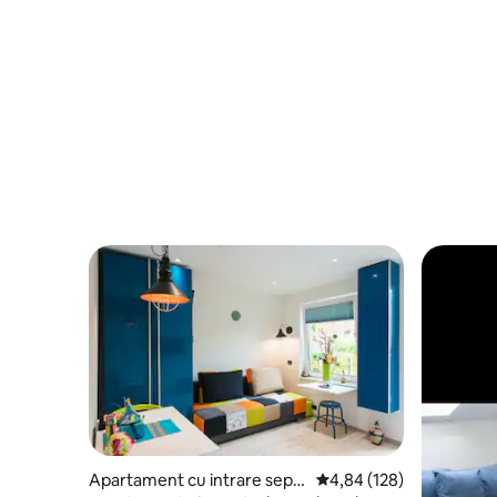
Apartament cu intrare sepa
Scor mediu de 4,84 din 5
4,84 (128)