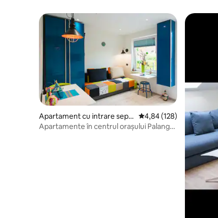
Apartament cu intrare sepa
Scor mediu de 4,84 din 5
4,84 (128)
rată
Apartamente în centrul orașului Palanga
pentru tine