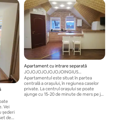
Alegere
Alegere
Apartament cu intrare separată
JOJOJOJOJOJOJOINGIUS
APARTAMENT 2 KLAIPEDA
Apartamentul este situat în partea
centrală a orașului, în regiunea caselor
private. La centrul orașului se poate
ă
ajunge cu 15-20 de minute de mers pe jos
sau în 3-5 minute cu mașina. Poți folosi și
toate
o stație de autobuz din apropiere.
. Vei
Apartament spațios de 65 mp cu intrare
u șederi
Apartame
separată oferă posibilitatea de a se simți
 set de
Vacanța 
confortabil pentru familii cu copii, cupluri
entru
Camera c
și alți călători. Întotdeauna spațiu liber