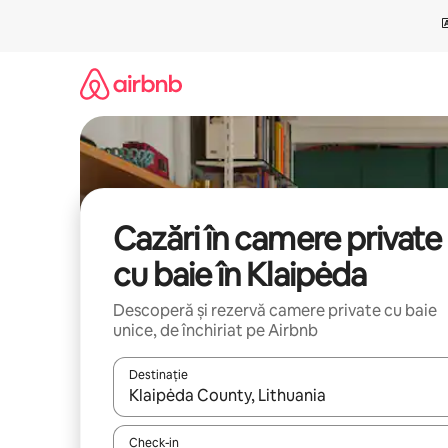
Ignoră
și
mergi
la
conținut
Cazări în camere private
cu baie în Klaipėda
Descoperă și rezervă camere private cu baie
unice, de închiriat pe Airbnb
Destinație
Când se încarcă rezultatele, navighează folosind tas
Check-in