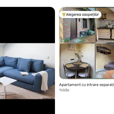
Alegerea oaspeților
Locuință din topul categoriei A
, 128 recenzii
Apartament cu intrare separat
Yoldie