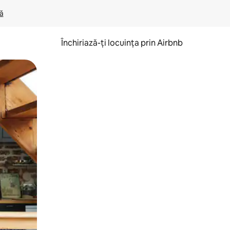
lă
Închiriază-ți locuința prin Airbnb