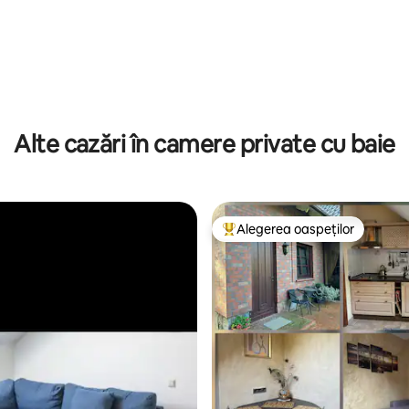
Alte cazări în camere private cu baie
Alegerea oaspeților
Locuință din topul categoriei A
, 128 recenzii