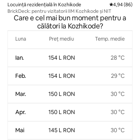
Locuință rezidențială în Kozhikode
Scor mediu de 
4,94 (86)
BrickDeck: pentru vizitatorii IIM Kozhikode și NIT
Care e cel mai bun moment pentru a
călători la Kozhikode?
Luna
Preț mediu
Temp. medie
Ian.
154 L RON
28 °C
Feb.
154 L RON
29 °C
Mar.
150 L RON
30 °C
Apr.
150 L RON
30 °C
Mai
145 L RON
30 °C