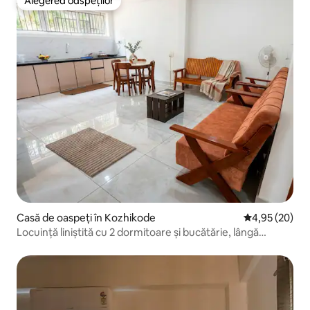
Alegerea oaspeților
Alegerea oaspeților
Casă de oaspeți în Kozhikode
Scor mediu de 
4,95 (20)
Locuință liniștită cu 2 dormitoare și bucătărie, lângă
Facultatea de Medicină din Kozhikode