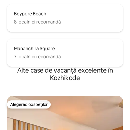
Beypore Beach
8 localnici recomandă
Mananchira Square
7 localnici recomandă
Alte case de vacanță excelente în
Kozhikode
Alegerea oaspeților
Alegerea oaspeților