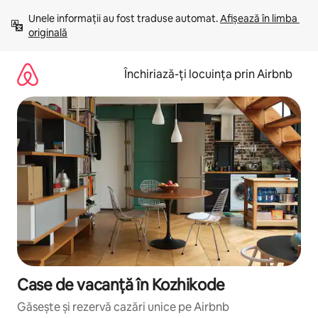
Ignoră
Unele informații au fost traduse automat. 
Afișează în limba 
și
originală
mergi
la
conținut
Închiriază-ți locuința prin Airbnb
Case de vacanță în Kozhikode
Găsește și rezervă cazări unice pe Airbnb