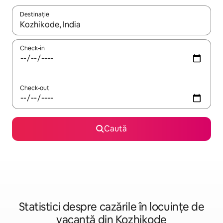
Destinație
Când se încarcă rezultatele, navighează folosind tastele săgeată î
Check-in
Check-out
Caută
Statistici despre cazările în locuințe de
vacanță din Kozhikode