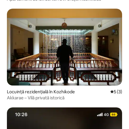
Locuință rezidențială în Kozhikode
Scor medi
5 (3)
Akkarae – Vilă privată istorică