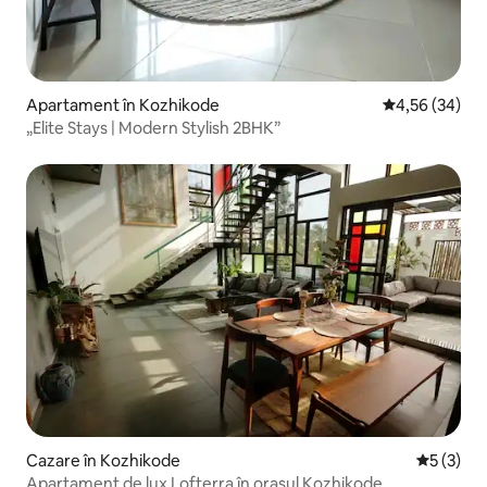
Apartament în Kozhikode
Scor mediu de 
4,56 (34)
„Elite Stays | Modern Stylish 2BHK”
Cazare în Kozhikode
Scor medi
5 (3)
Apartament de lux Lofterra în orașul Kozhikode