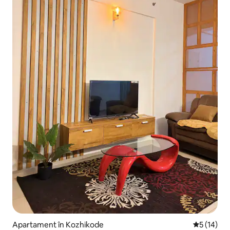
Apartament în Kozhikode
Scor mediu
5 (14)