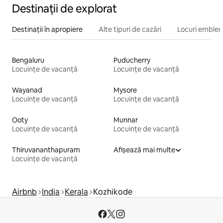
Destinații de explorat
Destinații în apropiere
Alte tipuri de cazări
Locuri emblem
Bengaluru
Puducherry
Locuințe de vacanță
Locuințe de vacanță
Wayanad
Mysore
Locuințe de vacanță
Locuințe de vacanță
Ooty
Munnar
Locuințe de vacanță
Locuințe de vacanță
Thiruvananthapuram
Afișează mai multe
Locuințe de vacanță
Airbnb
India
Kerala
Kozhikode