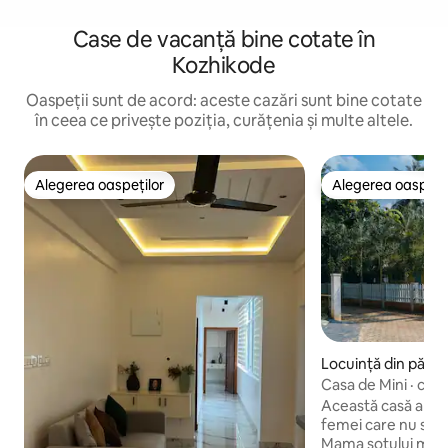
Case de vacanță bine cotate în
Kozhikode
Oaspeții sunt de acord: aceste cazări sunt bine cotate
în ceea ce privește poziția, curățenia și multe altele.
Alegerea oaspeților
Alegerea oaspețil
Alegerea oaspeților
Alegerea oaspețil
Locuință din pămâ
ikode
Casa de Mini · cas
două femei
Această casă a fo
femei care nu s-au 
Mama soțului meu, 