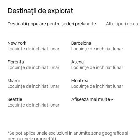
Destinații de explorat
Destinații populare pentru șederi prelungite
Alte tipuri de caz
New York
Barcelona
Locuințe de închiriat lunar
Locuințe de închiriat lunar
Florența
Atena
Locuințe de închiriat lunar
Locuințe de închiriat lunar
Miami
Montreal
Locuințe de închiriat lunar
Locuințe de închiriat lunar
Seattle
Afișează mai multe
Locuințe de închiriat lunar
*Se pot aplica unele excluziuni în anumite zone geografice și
pentru unele proprietăți.