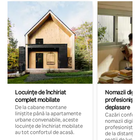
Locuințe de închiriat
Nomazii digital
complet mobilate
profesioniștii a
deplasare
De la cabane montane
liniștite până la apartamente
Cazări confort
urbane convenabile, aceste
nomazii digitali
locuințe de închiriat mobilate
profesioniștii 
au tot confortul de acasă.
de la distanță, 
spații de lucru 