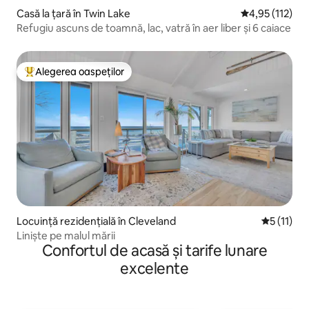
Casă la țară în Twin Lake
Scor mediu de 
4,95 (112)
Refugiu ascuns de toamnă, lac, vatră în aer liber și 6 caiace
Alegerea oaspeților
Locuință din topul categoriei Alegerea oaspeților
Locuință rezidențială în Cleveland
Scor mediu
5 (11)
Liniște pe malul mării
Confortul de acasă și tarife lunare
excelente