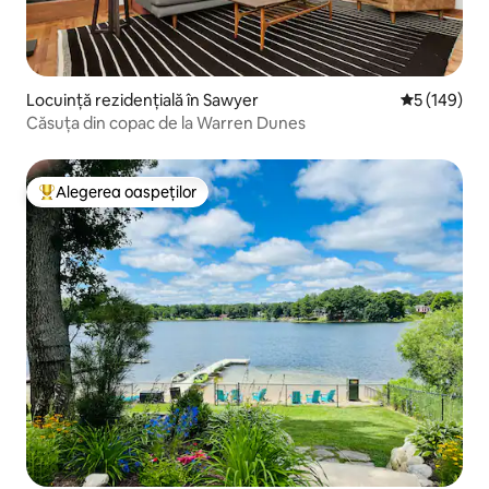
Locuință rezidențială în Sawyer
Scor mediu d
5 (149)
Căsuța din copac de la Warren Dunes
Alegerea oaspeților
Locuință din topul categoriei Alegerea oaspeților