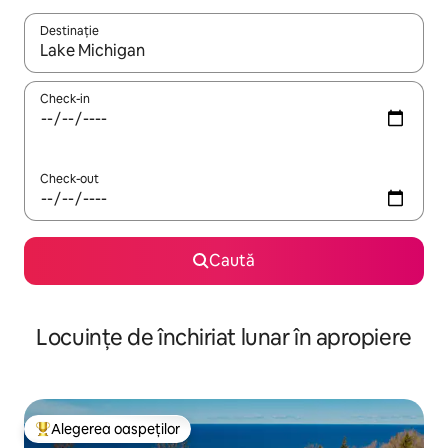
Destinație
Când se încarcă rezultatele, navighează folosind tastele săgeată î
Check-in
Check-out
Caută
Locuințe de închiriat lunar în apropiere
Alegerea oaspeților
Locuință din topul categoriei Alegerea oaspeților