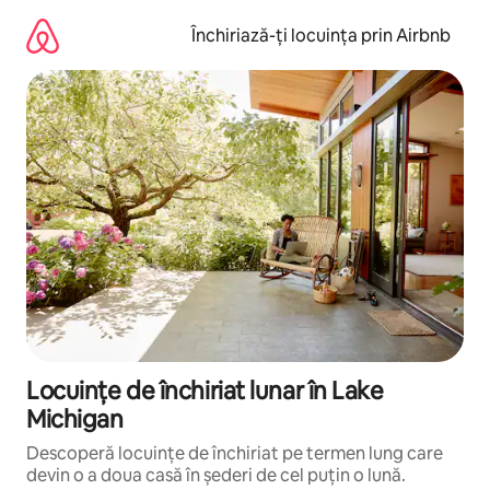
Ignoră
și
Închiriază-ți locuința prin Airbnb
mergi
la
conținut
Locuințe de închiriat lunar în Lake
Michigan
Descoperă locuințe de închiriat pe termen lung care
devin o a doua casă în șederi de cel puțin o lună.