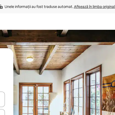
Unele informații au fost traduse automat. 
Afișează în limba origina
tele săgeată în sus și în jos sau prin gesturi de atingere ori glisare.