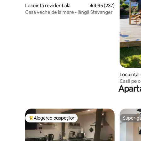
Locuință rezidențială
Scor mediu de 4,95 din 5
4,95 (237)
Casa veche de la mare - lângă Stavanger
Locuință 
Casă pe o 
Aparta
Alegerea oaspeților
Super-g
Locuință din topul categoriei Alegerea oaspeților
Super-g