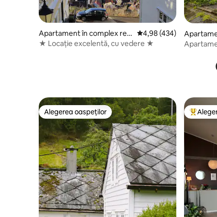
Apartament în complex rezi
Scor mediu de 4,98 din 5
4,98 (434)
Apartame
dențial
țial
★ Locație excelentă, cu vedere ★
Apartamen
premiată 
Alegerea oaspeților
Aleger
Alegerea oaspeților
Locuință