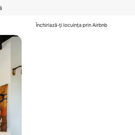
lă
Închiriază-ți locuința prin Airbnb