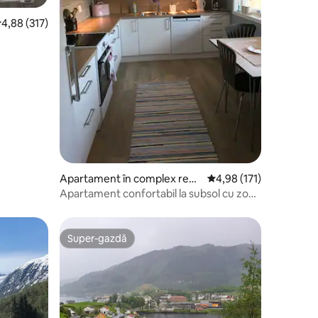
cor mediu de 4,88 din 5, 317 recenzii
4,88 (317)
Apartament în complex rezi
Scor mediu de 4,98 din 
4,98 (171)
dențial
Apartament confortabil la subsol cu zonă
privată în aer liber
Super-gazdă
Super-gazdă