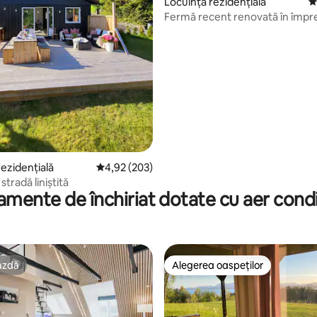
Locuință rezidențială
S
, 237 recenzii
Fermă recent renovată în împre
liniștite.
rezidențială
Scor mediu de 4,92 din 5, 203 recenzii
4,92 (203)
stradă liniștită
mente de închiriat dotate cu aer cond
azdă
Alegerea oaspeților
azdă
Alegerea oaspeților