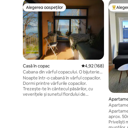
Alegerea oaspeților
Aleger
Alegerea oaspeților
Locuință
Casă în copac
Scor mediu de 4,92 din 5
4,92 (168)
Cabana din vârful copacului. O bijuterie
forestieră lângă Hardangerfjord!
Noapte într-o cabană în vârful copacilor.
Dormi printre vârfurile copacilor.
Trezește-te în cântecul păsărilor, cu
veverițele și sunetul fiordului de
Apartam
dedesubt. O experiență magică în
natură. O scurtă plimbare până la
Apartamen
Hardangerfjord, sub cabana din vârful
Apartamen
copacilor. Dacă sunteți mai mult de 2
aprox. 50
persoane, avem, de asemenea, o cabană
Priveliști
Fjord PANORAMAcabin pentru 5
munților, 