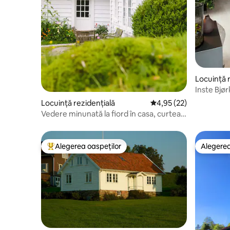
Locuință 
Inste Bjø
Locuință rezidențială
Scor mediu de 4,95 din 
4,95 (22)
Vedere minunată la fiord în casa, curtea
și brutăria din anii 1800
Alegerea oaspeților
Alegerea
Locuință din topul categoriei Alegerea oaspeților
Alegerea