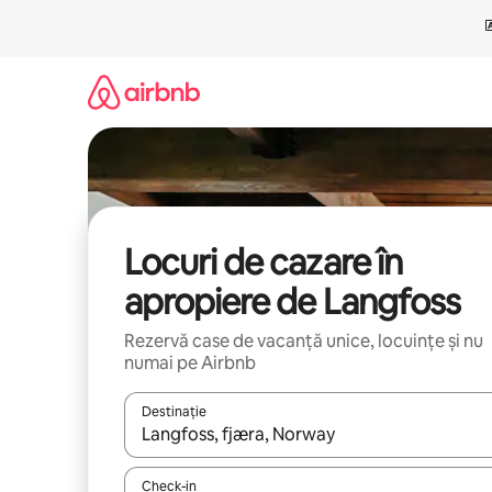
Ignoră
și
mergi
la
conținut
Locuri de cazare în
apropiere de Langfoss
Rezervă case de vacanță unice, locuințe și nu
numai pe Airbnb
Destinație
Când se încarcă rezultatele, navighează folosind tas
Check-in