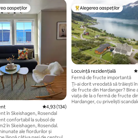
ea oaspeților
Alegerea oaspeților
 din topul categoriei Alegerea oaspeților
Locuință din topul categoriei A
, 168 recenzii
Locuință rezidențială
S
Fermă de fructe importantă
Ți-ai dorit vreodată să trăiești î
de fructe din Hardanger? Bine ai venit la
viața de la o fermă de fructe di
Hardanger, cu priveliști scanda
ent
Scor mediu de 4,93 din 5, 134 recenzii
4,93 (134)
bune și aer minunat de proaspăt
într-o cabană fermecătoare di
t în Skeishagen, Rosendal
(sau un chalet, dacă ne simțim 
t confortabil la subsol de
care poate găzdui până la șapt
m2 în Skeishagen, Rosendal.
persoane. Situat printre livezi, ci
 minunate ale fiordurilor și
munți și fiorduri, este o bază p
pe lângă câțiva pași de centrul