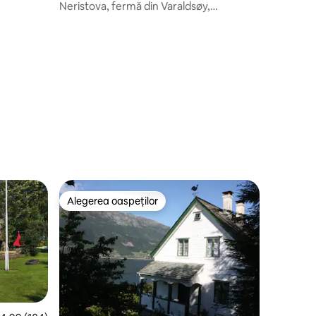
Neristova, fermă din Varaldsøy,
Hardangerfjord
Alegerea oaspeților
legerea oaspeților
Alegerea oaspeților