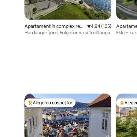
Apartament în complex rezi
Scor mediu de 4,94 din 5
4,94 (105)
Apartamen
dențial
dențial
Hardangerfjord, Folgefonna și Trolltunga
Ekkjeskur
Røldal Al
Alegerea oaspeților
Aleger
Locuință din topul categoriei Alegerea oaspeților
Locuință