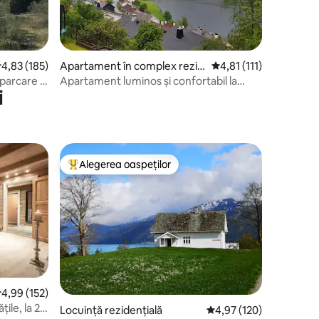
cor mediu de 4,83 din 5, 185 recenzii
4,83 (185)
Apartament în complex rezid
Scor mediu de 4,81 din 
4,81 (111)
ențial
parcare -
Apartament luminos și confortabil la
i
subsol, cu vedere
Alegerea oaspeților
legerea oaspeților
Locuință din topul categoriei Alegerea oaspeților
cor mediu de 4,99 din 5, 152 recenzii
4,99 (152)
țile, la 25
Locuință rezidențială
Scor mediu de 4,97 din 
4,97 (120)