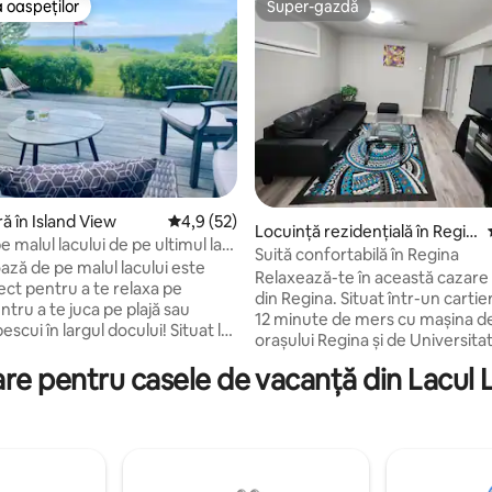
 oaspeților
Super-gazdă
 oaspeților
Super-gazdă
5, 40 recenzii
ră în Island View
Scor mediu de 4,9 din 5, 52 recenzii
4,9 (52)
Locuință rezidențială în Regin
 malul lacului de pe ultimul lac
a
Suită confortabilă în Regina
ază de pe malul lacului este
Relaxează-te în această cazare l
ect pentru a te relaxa pe
din Regina. Situat într-un cartier l
ntru a te juca pe plajă sau
12 minute de mers cu mașina de
escui în largul docului! Situat la
orașului Regina și de Universita
w, la doar o scurtă plimbare cu
Regina, la 5 minute de mers cu
 Rowan 's Ravine Prov. Parc
re pentru casele de vacanță din Lacul
Northgate Mall și de mai multe
a permisului de parcare incld) cu
/restaurante din Rochdale. Acce
t, magazin de înghețată, mini-
Trans-Canada Hwy Disponibil atât pentru
rieri de biciclete, trasee și plajă
șederi de scurtă durată, cât și 
isip și evenimente de club
șederi de lungă durată, locuinț
pii! Cabana are o terasă
dotată cu Wi-Fi de mare viteză. Accesu