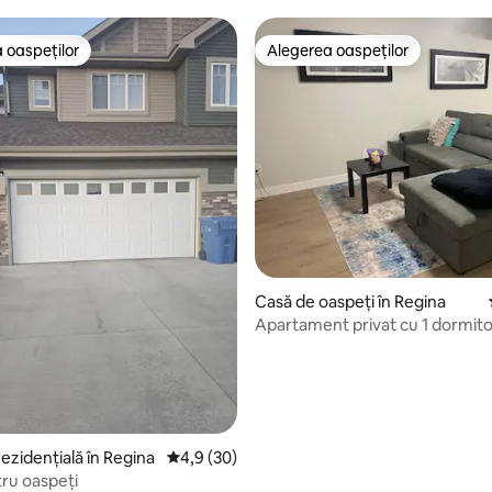
modernă,confortabilă,curată,c
 oaspeților
Alegerea oaspeților
 oaspeților
Alegerea oaspeților
Casă de oaspeți în Regina
Apartament privat cu 1 dormito
 5, 3 recenzii
ezidențială în Regina
Scor mediu de 4,9 din 5, 30 recenzii
4,9 (30)
tru oaspeți