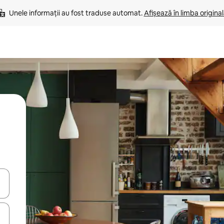
Unele informații au fost traduse automat. 
Afișează în limba origina
tele săgeată în sus și în jos sau prin gesturi de atingere ori glisare.