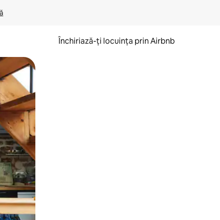
lă
Închiriază-ți locuința prin Airbnb