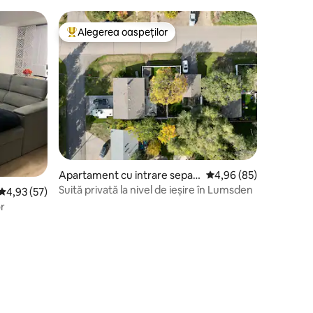
onvenabilă,spațioasă
Desirable Regina Beach
Alegerea oaspeților
Locuință din topul categoriei Alegerea oaspeților
Apartament cu intrare separ
Scor mediu de 4,96 din
4,96 (85)
ată în Lumsden
Suită privată la nivel de ieșire în Lumsden
Scor mediu de 4,93 din 5, 57 recenzii
4,93 (57)
r