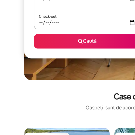
Check-out
Caută
Case d
Oaspeții sunt de acord: