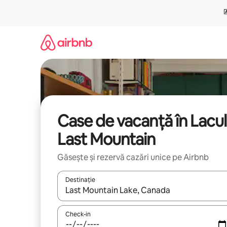
Ignoră
și
mergi
la
conținut
Case de vacanță în Lacul
Last Mountain
Găsește și rezervă cazări unice pe Airbnb
Destinație
Când se încarcă rezultatele, navighează folosind tas
Check-in