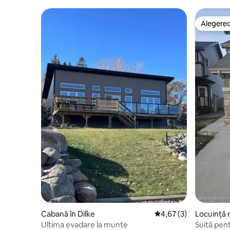
Alegerea
Alegerea
Cabană în Dilke
Scor mediu de 4,67 din
4,67 (3)
Locuință r
Ultima evadare la munte
Suită pen