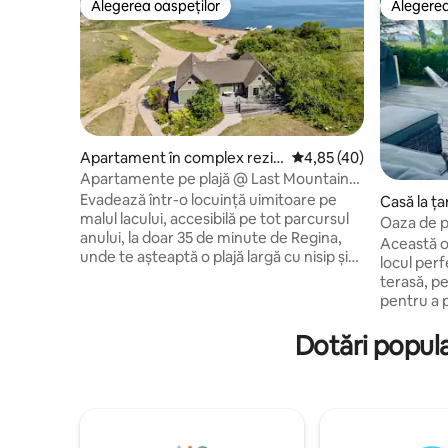
Alegerea oaspeților
Alegerea
Alegerea oaspeților
Alegerea
Apartament în complex rezid
Scor mediu de 4,85 din 
4,85 (40)
ențial în Regina
Apartamente pe plajă @ Last Mountain
Lake.
Evadează într-o locuință uimitoare pe
Casă la ța
malul lacului, accesibilă pe tot parcursul
Oaza de pe
anului, la doar 35 de minute de Regina,
montan
Această o
unde te așteaptă o plajă largă cu nisip și
locul perf
aventuri non-stop în aer liber. Închiriază
terasă, pe
ambele apartamente împreună pentru a
pentru a p
găzdui până la 12 oaspeți (8 paturi) –
Island Vie
perfect pentru călătorii de neuitat cu
mașina de
Dotări popula
familia sau escapade în grup. Beneficiază
(utilizare
de Wi-Fi, Netflix, televizoare inteligente
restauran
și aer condiționat pentru confort total.
golf, închi
Iarna transformă zona într-un loc de
mare cu n
joacă pentru pescuit la copcă și
pentru co
snowmobiling. Trimite-mi un mesaj