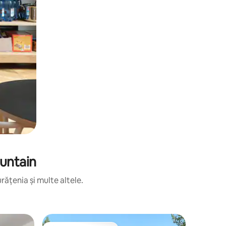
ountain
rățenia și multe altele.
Bungalow