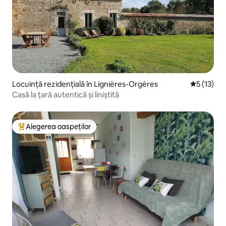
Locuință rezidențială în Lignières-Orgères
Scor mediu
5 (13)
Casă la țară autentică și liniștită
Alegerea oaspeților
Locuință din topul categoriei Alegerea oaspeților