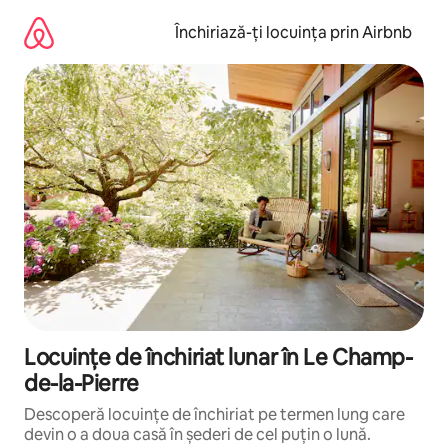
Ignoră
și
Închiriază-ți locuința prin Airbnb
mergi
la
conținut
Locuințe de închiriat lunar în Le Champ-
de-la-Pierre
Descoperă locuințe de închiriat pe termen lung care
devin o a doua casă în șederi de cel puțin o lună.