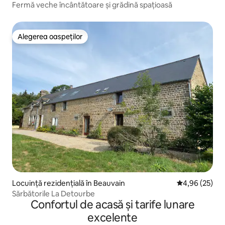
Fermă veche încântătoare și grădină spațioasă
Alegerea oaspeților
Alegerea oaspeților
Locuință rezidențială în Beauvain
Scor mediu de 
4,96 (25)
Sărbătorile La Detourbe
Confortul de acasă și tarife lunare
excelente