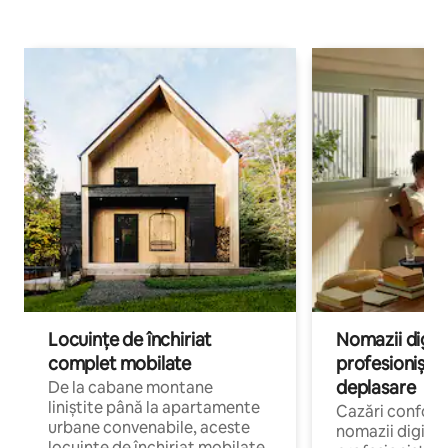
Locuințe de închiriat
Nomazii digital
complet mobilate
profesioniștii a
deplasare
De la cabane montane
liniștite până la apartamente
Cazări confort
urbane convenabile, aceste
nomazii digitali
locuințe de închiriat mobilate