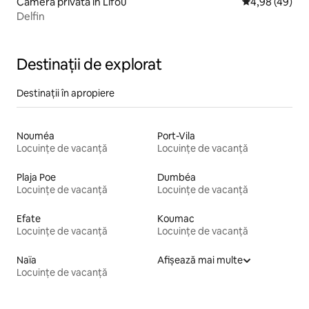
Cameră privată în Lifou
Scor mediu de 
4,98 (49)
Delfin
Destinații de explorat
Destinații în apropiere
Nouméa
Port-Vila
Locuințe de vacanță
Locuințe de vacanță
Plaja Poe
Dumbéa
Locuințe de vacanță
Locuințe de vacanță
Efate
Koumac
Locuințe de vacanță
Locuințe de vacanță
Naïa
Afișează mai multe
Locuințe de vacanță