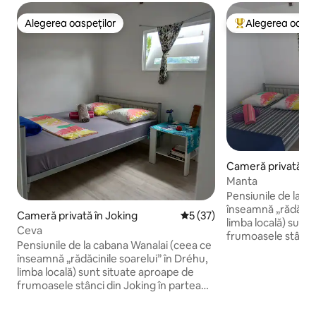
Alegerea oaspeților
Alegerea oaspe
Alegerea oaspeților
Locuință din topu
Cameră privată în
Manta
Pensiunile de la c
înseamnă „rădăcini
Cameră privată în Joking
Scor mediu de 5 din 5, 37 re
5 (37)
limba locală) sunt
Ceva
frumoasele stânci 
Pensiunile de la cabana Wanalai (ceea ce
de nord a insulei ș
înseamnă „rădăcinile soarelui” în Dréhu,
și nici nu concure
limba locală) sunt situate aproape de
stele. Împărtășir
frumoasele stânci din Joking în partea
cuvântul-cheie al s
de nord a insulei și nu au nimic pretențios
să-l oferim acestei
și nici nu concurează cu un hotel de 5