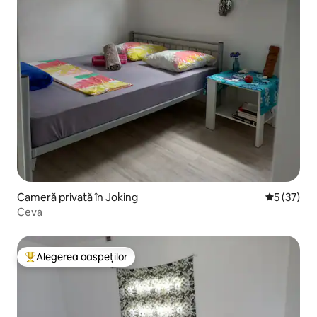
Cameră privată în Joking
Scor mediu
5 (37)
Ceva
Alegerea oaspeților
Locuință din topul categoriei Alegerea oaspeților