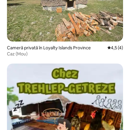
Cameră privată în Loyalty Islands Province
Scor mediu 
4,5 (4)
Caz (Mou)