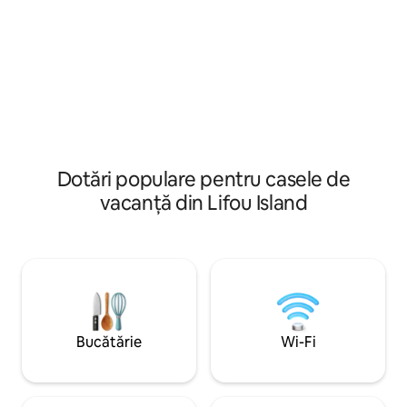
întâmpina acolo cu
stele. Împărtășirea rămâne pentru noi
ar fi curios să de
cuvântul-cheie al spiritului pe care dorim
noastră insulă.
să-l oferim acestei oaze de liniște, vom
întâmpina acolo cu simplitate pe oricine
ar fi curios să descopere frumoasa
noastră insulă.
Dotări populare pentru casele de
vacanță din Lifou Island
Bucătărie
Wi-Fi