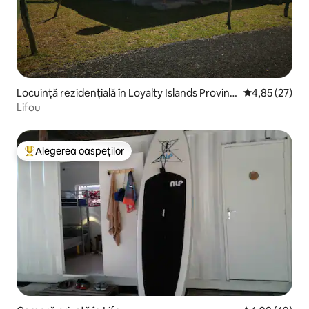
Locuință rezidențială în Loyalty Islands Provinc
Scor mediu de 
4,85 (27)
e
Lifou
Alegerea oaspeților
Locuință din topul categoriei Alegerea oaspeților