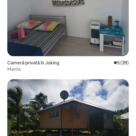
Cameră privată în Joking
Scor mediu 
5 (39)
Manta