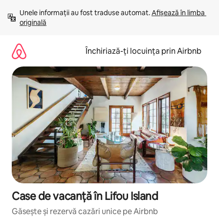
Ignoră
Unele informații au fost traduse automat. 
Afișează în limba 
și
originală
mergi
la
conținut
Închiriază-ți locuința prin Airbnb
Case de vacanță în Lifou Island
Găsește și rezervă cazări unice pe Airbnb