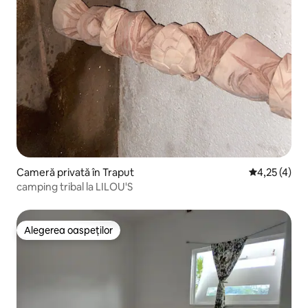
Cameră privată în Traput
Scor mediu d
4,25 (4)
camping tribal la LILOU'S
Alegerea oaspeților
Alegerea oaspeților