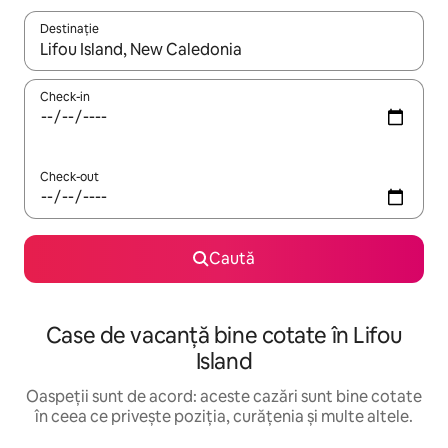
Destinație
Când se încarcă rezultatele, navighează folosind tastele săgeată î
Check-in
Check-out
Caută
Case de vacanță bine cotate în Lifou
Island
Oaspeții sunt de acord: aceste cazări sunt bine cotate
în ceea ce privește poziția, curățenia și multe altele.