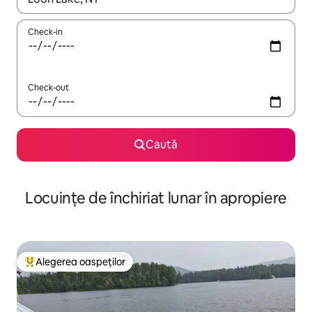
Check-in
Check-out
Caută
Locuințe de închiriat lunar în apropiere
Alegerea oaspeților
Locuință din topul categoriei Alegerea oaspeților