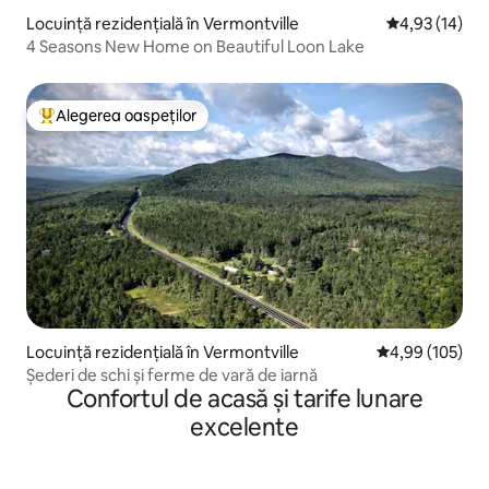
Locuință rezidențială în Vermontville
Scor mediu de 
4,93 (14)
4 Seasons New Home on Beautiful Loon Lake
Alegerea oaspeților
Locuință din topul categoriei Alegerea oaspeților
Locuință rezidențială în Vermontville
Scor mediu de 4
4,99 (105)
Șederi de schi și ferme de vară de iarnă
Confortul de acasă și tarife lunare
excelente