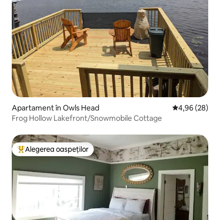
Apartament în Owls Head
Scor mediu de 
4,96 (28)
Frog Hollow Lakefront/Snowmobile Cottage
Alegerea oaspeților
Locuință din topul categoriei Alegerea oaspeților