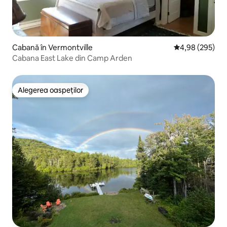
Cabană în Vermontville
Scor mediu de 4
4,98 (295)
Cabana East Lake din Camp Arden
Alegerea oaspeților
Alegerea oaspeților