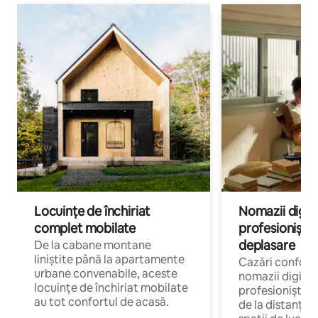
Locuințe de închiriat
Nomazii digital
complet mobilate
profesioniștii a
deplasare
De la cabane montane
liniștite până la apartamente
Cazări confort
urbane convenabile, aceste
nomazii digitali
locuințe de închiriat mobilate
profesioniștii 
au tot confortul de acasă.
de la distanță, 