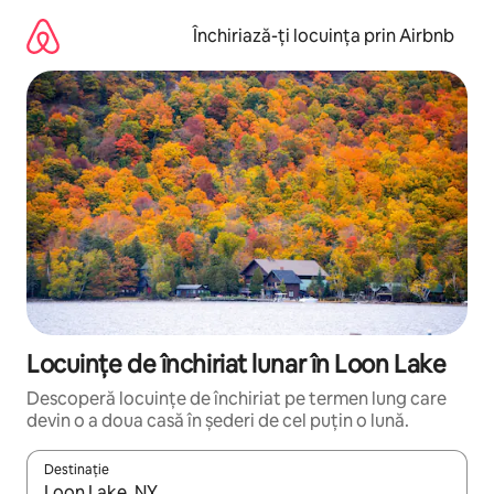
Ignoră
și
Închiriază-ți locuința prin Airbnb
mergi
la
conținut
Locuințe de închiriat lunar în Loon Lake
Descoperă locuințe de închiriat pe termen lung care
devin o a doua casă în șederi de cel puțin o lună.
Destinație
Când se încarcă rezultatele, navighează folosind tastele săgeată î