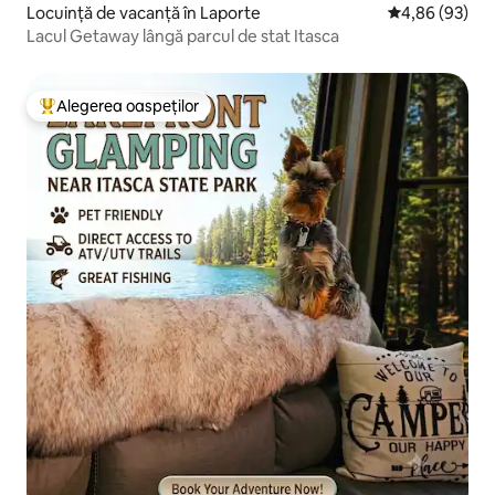
Locuință de vacanță în Laporte
Scor mediu de 
4,86 (93)
Lacul Getaway lângă parcul de stat Itasca
Alegerea oaspeților
Locuință din topul categoriei Alegerea oaspeților