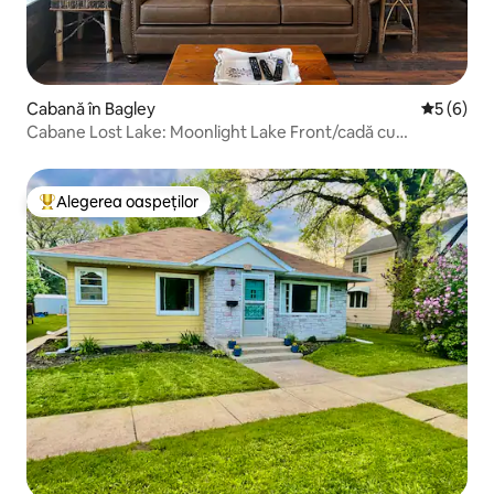
Cabană în Bagley
Scor medi
5 (6)
Cabane Lost Lake: Moonlight Lake Front/cadă cu
hidromasaj
Alegerea oaspeților
Locuință din topul categoriei Alegerea oaspeților