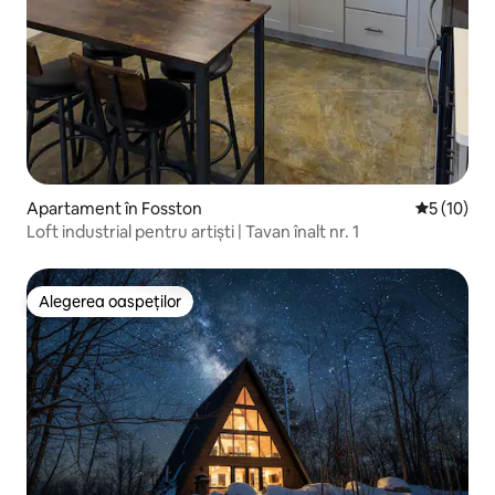
Apartament în Fosston
Scor mediu
5 (10)
Loft industrial pentru artiști | Tavan înalt nr. 1
Alegerea oaspeților
Alegerea oaspeților