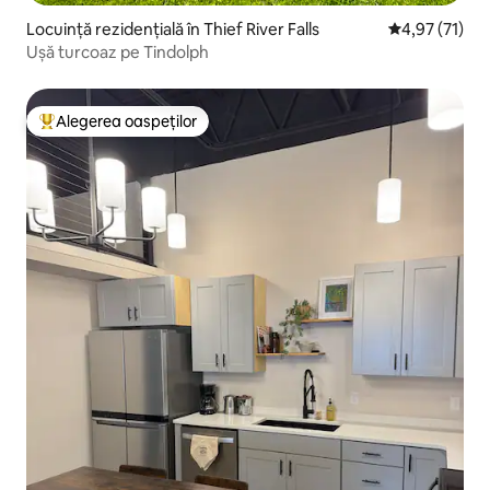
Locuință rezidențială în Thief River Falls
Scor mediu de
4,97 (71)
Ușă turcoaz pe Tindolph
Alegerea oaspeților
Locuință din topul categoriei Alegerea oaspeților