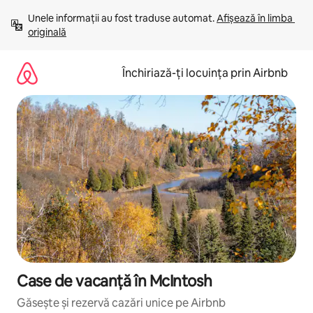
Ignoră
Unele informații au fost traduse automat. 
Afișează în limba 
și
originală
mergi
la
conținut
Închiriază-ți locuința prin Airbnb
Case de vacanță în McIntosh
Găsește și rezervă cazări unice pe Airbnb