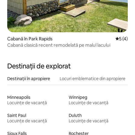
Cabană în Park Rapids
Scor medi
5 (4)
Cabană clasică recent remodelată pe malul lacului
Destinații de explorat
Destinații în apropiere
Locuri emblematice din apropiere
Minneapolis
Winnipeg
Locuințe de vacanță
Locuințe de vacanță
Saint Paul
Duluth
Locuințe de vacanță
Locuințe de vacanță
Sioux Falls
Rochester