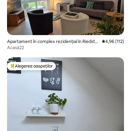
Apartament în complex rezidențial în Riedsta
Scor mediu de 4
4,96 (112)
dt
Acasă22
Alegerea oaspeților
Locuință din topul categoriei Alegerea oaspeților