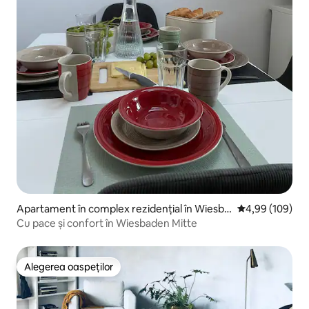
Apartament în complex rezidențial în Wiesba
Scor mediu de 4
4,99 (109)
den
Cu pace și confort în Wiesbaden Mitte
Alegerea oaspeților
Alegerea oaspeților