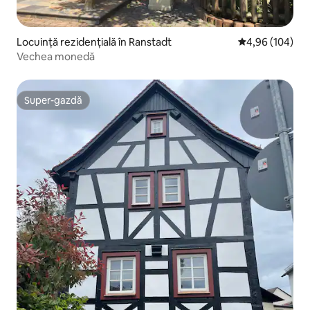
Locuință rezidențială în Ranstadt
Scor mediu de 4
4,96 (104)
Vechea monedă
Super-gazdă
Super-gazdă