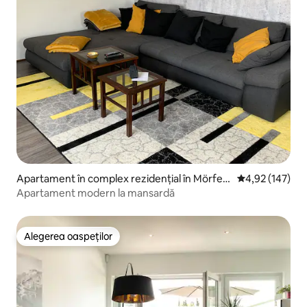
Apartament în complex rezidențial în Mörfeld
Scor mediu de 4
4,92 (147)
en-Walldorf
Apartament modern la mansardă
Alegerea oaspeților
Alegerea oaspeților