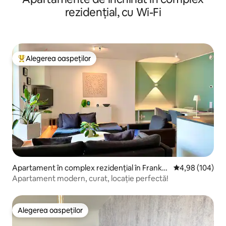
rezidențial, cu Wi-Fi
Alegerea oaspeților
Locuință din topul categoriei Alegerea oaspeților
Apartament în complex rezidențial în Frankfu
Scor mediu de 4
4,98 (104)
rt
Apartament modern, curat, locație perfectă!
Alegerea oaspeților
Alegerea oaspeților