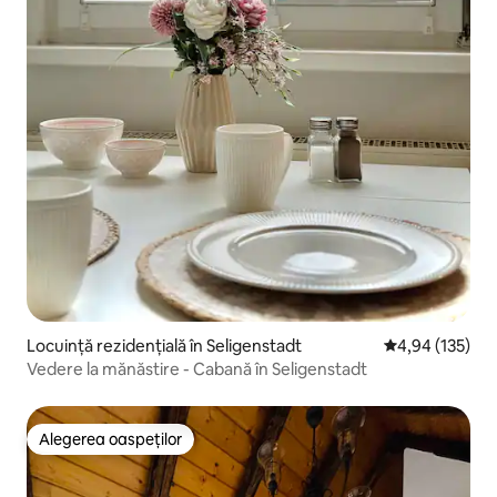
Locuință rezidențială în Seligenstadt
Scor mediu de 4
4,94 (135)
Vedere la mănăstire - Cabană în Seligenstadt
Alegerea oaspeților
Alegerea oaspeților