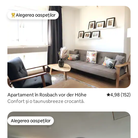
Alegerea oaspeților
Locuință din topul categoriei Alegerea oaspeților
Apartament în Rosbach vor der Höhe
Scor mediu de 4
4,98 (152)
Confort și o taunusbreeze crocantă.
Alegerea oaspeților
Alegerea oaspeților