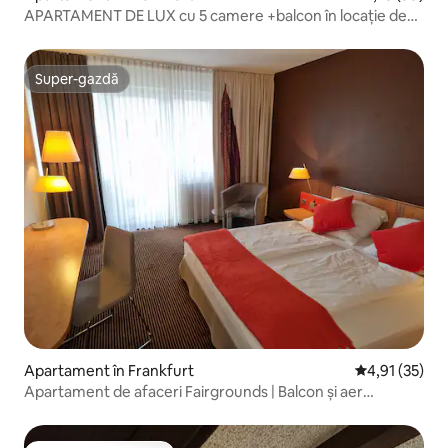
APARTAMENT DE LUX cu 5 camere +balcon în locație de
topFFM+CLIMĂ
Super-gazdă
Super-gazdă
Apartament în Frankfurt
Scor mediu de
4,91 (35)
Apartament de afaceri Fairgrounds | Balcon și aer
condiționat