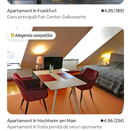
Apartament în Frankfurt
Scor mediu de 4
4,85 (189)
Gara principală Fair Center Galluswarte
Alegerea oaspeților
Locuință din topul categoriei Alegerea oaspeților
Apartament în Hochheim am Main
Scor mediu de 4
4,96 (234)
Apartament în fosta pivniță de vinuri spumante