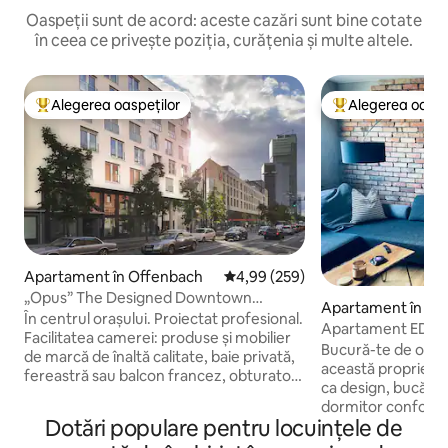
Oaspeții sunt de acord: aceste cazări sunt bine cotate
în ceea ce privește poziția, curățenia și multe altele.
Alegerea oaspeților
Alegerea oaspe
Locuință din topul categoriei Alegerea oaspeților
Locuință din topu
Apartament în Offenbach
Scor mediu de 4,99 din 5, 259 re
4,99 (259)
„Opus” The Designed Downtown
Apartament în Fra
Residence - Palatul
În centrul orașului. Proiectat profesional.
Apartament EDGY î
Facilitatea camerei: produse și mobilier
Frankfurt
Bucură-te de o ex
de marcă de înaltă calitate, baie privată,
această proprietat
fereastră sau balcon francez, obturator
ca design, bucătăr
electronic, sistem de ventilație, sistem
dormitor confortab
central de aer condiționat, încălzire prin
Dotări populare pentru locuințele de
matrimonial confor
pardoseală și pat matrimonial king-size
la fereastră), Wi-F