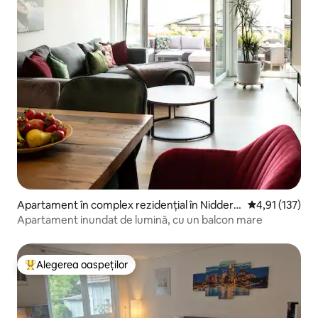
Apartament în complex rezidențial în Niddera
Scor mediu de 
4,91 (137)
u
Apartament inundat de lumină, cu un balcon mare
Alegerea oaspeților
Locuință din topul categoriei Alegerea oaspeților