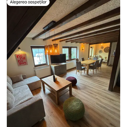
Alegerea oaspeților
Alegerea oaspeților