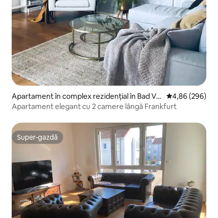
Apartament în complex rezidențial în Bad Vil
Scor mediu de 4
4,86 (296)
bel
Apartament elegant cu 2 camere lângă Frankfurt
Super-gazdă
Super-gazdă