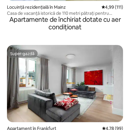
Locuință rezidențială în Mainz
Scor mediu de 
4,99 (111)
Casa de vacanță istorică de 110 metri pătrați pentru
Apartamente de închiriat dotate cu aer
plimbarea cu ferma
condiționat
Super-gazdă
Super-gazdă
Apartament în Frankfurt
Scor mediu de 
4,78 (99)