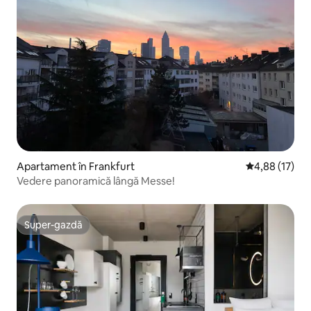
Apartament în Frankfurt
Scor mediu de 
4,88 (17)
Vedere panoramică lângă Messe!
Super-gazdă
Super-gazdă