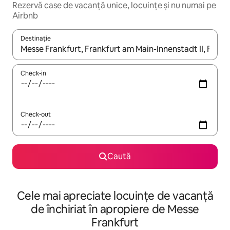
Rezervă case de vacanță unice, locuințe și nu numai pe
Airbnb
Destinație
Când se încarcă rezultatele, navighează folosind tastele săgeată î
Check-in
Check-out
Caută
Cele mai apreciate locuințe de vacanță
de închiriat în apropiere de Messe
Frankfurt