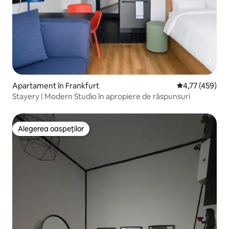
Apartament în Frankfurt
Scor mediu de 4
4,77 (459)
Stayery | Modern Studio în apropiere de răspunsuri
Alegerea oaspeților
Alegerea oaspeților