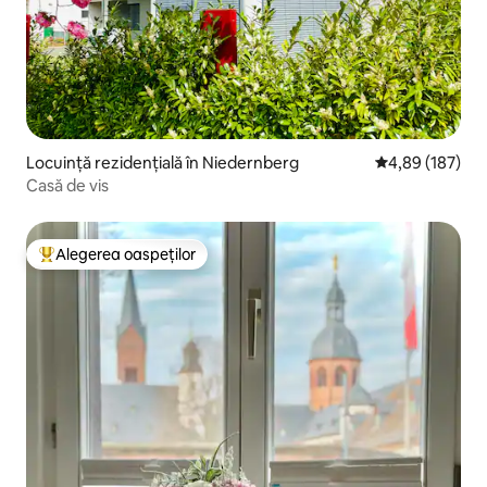
Locuință rezidențială în Niedernberg
Scor mediu de 4
4,89 (187)
Casă de vis
Alegerea oaspeților
Locuință din topul categoriei Alegerea oaspeților