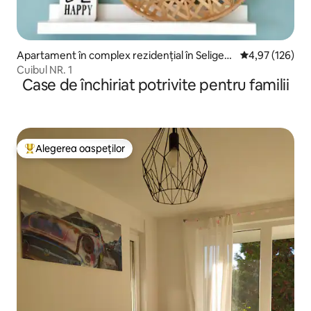
Apartament în complex rezidențial în Seligen
Scor mediu de 4
4,97 (126)
stadt
Cuibul NR. 1
Case de închiriat potrivite pentru familii
Alegerea oaspeților
Locuință din topul categoriei Alegerea oaspeților