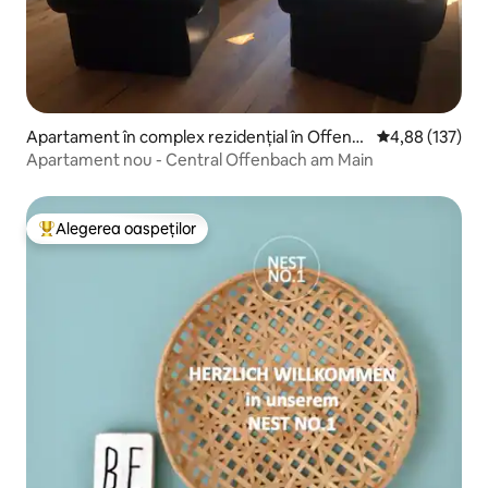
Apartament în complex rezidențial în Offenb
Scor mediu de 4
4,88 (137)
ach
Apartament nou - Central Offenbach am Main
Alegerea oaspeților
Locuință din topul categoriei Alegerea oaspeților