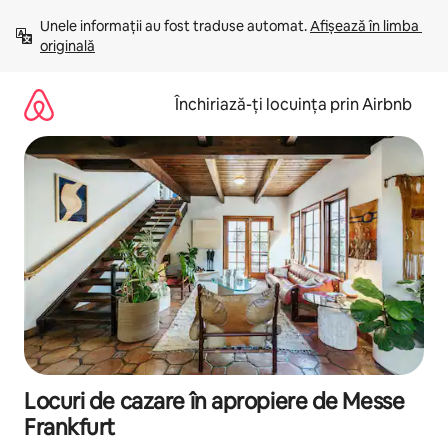
Ignoră
Unele informații au fost traduse automat. 
Afișează în limba 
și
originală
mergi
la
conținut
Închiriază-ți locuința prin Airbnb
Locuri de cazare în apropiere de Messe
Frankfurt