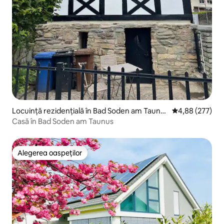
Locuință rezidențială în Bad Soden am Taunu
Scor mediu de 4
4,88 (277)
s
Casă în Bad Soden am Taunus
Alegerea oaspeților
Alegerea oaspeților