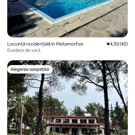
Locuință rezidențială în Metamorfosi
Scor mediu de 
4,53 (40)
Evadare de vară
Alegerea oaspeților
Alegerea oaspeților