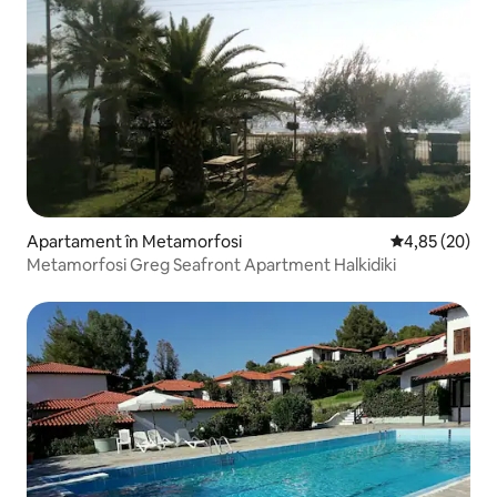
Apartament în Metamorfosi
Scor mediu de 
4,85 (20)
Metamorfosi Greg Seafront Apartment Halkidiki