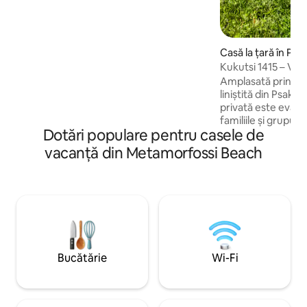
oferim uleiul nostru de măsline, măsline
și fructe și legume de sezon. plimbându-
te în jurul tău vei aprecia vegetația tipică
a zonei noastre.
Casă la țară în Ps
Kukutsi 1415 – Vilă
Amplasată printre 
liniștită din Psakou
privată este evad
familiile și grupuri
Dotări populare pentru casele de
relaxare completă. Poate găzdui până 
9 oaspeți, are 3 d
vacanță din Metamorfossi Beach
complet utilată, u
și zone de living sp
aer liber. Bucură-te de seri de vară de
neuitat cu grătaru
zona de luat masa î
privată spațioasă ș
animalele de companie Baz
pentru explorarea 
Bucătărie
Wi-Fi