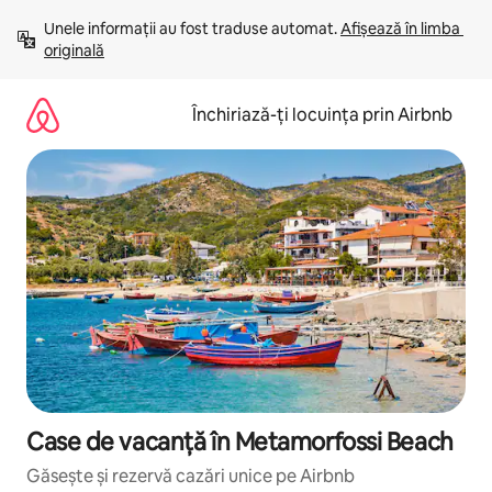
Ignoră
Unele informații au fost traduse automat. 
Afișează în limba 
și
originală
mergi
la
conținut
Închiriază-ți locuința prin Airbnb
Case de vacanță în Metamorfossi Beach
Găsește și rezervă cazări unice pe Airbnb