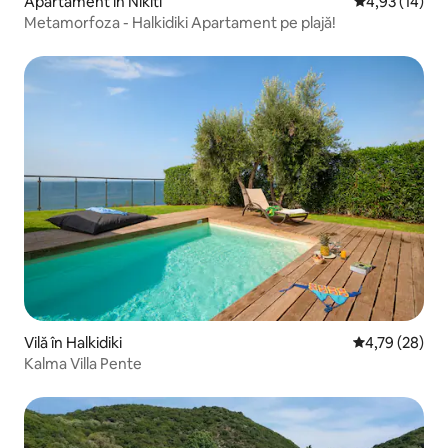
Apartament în Nikiti
Scor mediu de 
4,93 (14)
Metamorfoza - Halkidiki Apartament pe plajă!
Vilă în Halkidiki
Scor mediu de 
4,79 (28)
Kalma Villa Pente