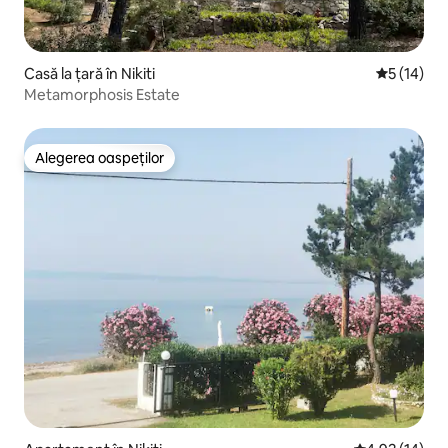
Casă la țară în Nikiti
Scor mediu
5 (14)
Metamorphosis Estate
Alegerea oaspeților
Alegerea oaspeților