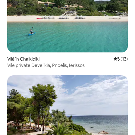
Vilă în Chalkidiki
Scor mediu
5 (13)
Vile private Develikia, Pnoelis, Ierissos