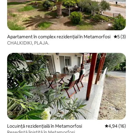
Apartament în complex rezidențial în Metamorfosi
Scor medi
5 (3)
CHALKIDIKI, PLAJA.
Locuință rezidențială în Metamorfosi
Scor mediu de 
4,94 (16)
Reședință liniștită în Metamorfosi.