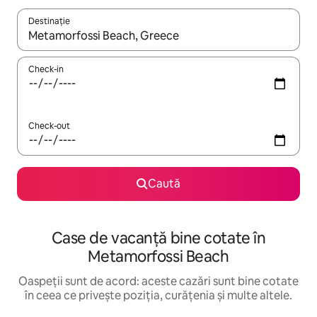
Destinație
Când se încarcă rezultatele, navighează folosind tastele săgeată î
Check-in
Check-out
Caută
Case de vacanță bine cotate în
Metamorfossi Beach
Oaspeții sunt de acord: aceste cazări sunt bine cotate
în ceea ce privește poziția, curățenia și multe altele.