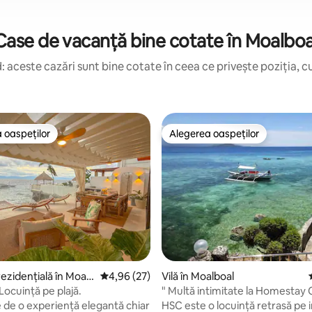
Case de vacanță bine cotate în Moalboa
 aceste cazări sunt bine cotate în ceea ce privește poziția, cu
 oaspeților
Alegerea oaspeților
 oaspeților
Alegerea oaspeților
ezidențială în Moalb
Scor mediu de 4,96 din 5, 27 recenzii
4,96 (27)
Vilă în Moalboal
Locuință pe plajă.
" Multă intimitate la Homestay C
1 "
 de o experiență elegantă chiar
HSC este o locuință retrasă pe 