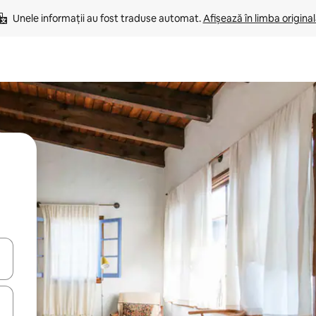
Unele informații au fost traduse automat. 
Afișează în limba origina
tele săgeată în sus și în jos sau prin gesturi de atingere ori glisare.