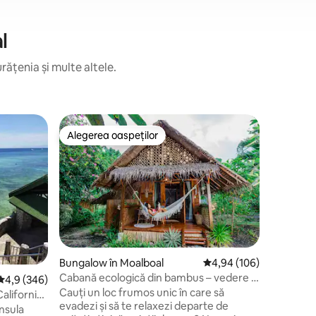
l
rățenia și multe altele.
Colibă în
Alegerea oaspeților
Alegere
Alegerea oaspeților
Alegere
Utilizare
din Moalb
Colibe fe
Moalboal/Badian Per
granița d
câteva mi
vizitate din sudul Ce
15 minute
𝐁𝐚𝐬𝐝𝐚
Sands 📍 𝐊𝐚𝐰𝐚𝐬𝐚𝐧 𝐅𝐚𝐥𝐥𝐬 – la 20 de minute
Bungalow în Moalboal
Scor mediu de 4,94 din 
4,94 (106)
de canio
Cabană ecologică din bambus – vedere la
Scor mediu de 4,9 din 5, 346 recenzii
4,9 (346)
𝐎𝐬𝐦𝐞ñ𝐚 𝐏
munte + mic dejun
Cauți un loc frumos unic în care să
𝐈𝐬𝐥𝐚𝐧𝐝𝐬 și
alifornia
evadezi și să te relaxezi departe de
insula