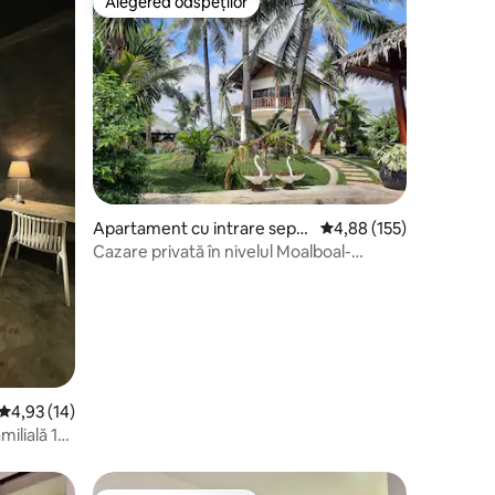
Alegerea oaspeților
Alegerea oaspeților
Apartament cu intrare separ
Scor mediu de 4,88 din 
4,88 (155)
ată în Moalboal
Cazare privată în nivelul Moalboal-
Garden
Scor mediu de 4,93 din 5, 14 recenzii
4,93 (14)
ilială 1