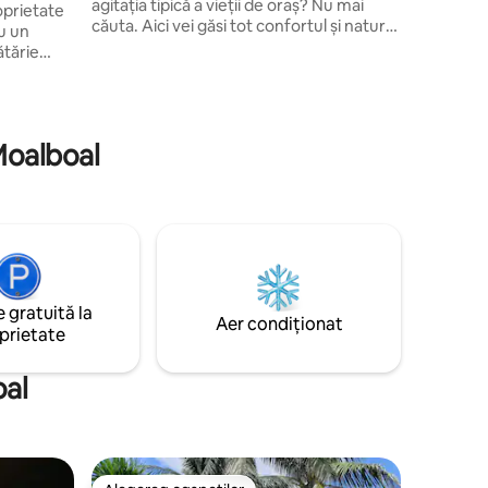
agitația tipică a vieții de oraș? Nu mai
oprietate
căuta. Aici vei găsi tot confortul și natura
ru un
de care ai nevoie într-un singur loc. Vino
tărie
și îmbrățișează experiența autentică
ace
filipineză cu noi! Rezervă-ți tururile în
 SĂ reții
jurul Cebu, fă un masaj și bucură-te de un
un grad de
foc de tabără sau de o noapte de film pe
pe o taxă
Moalboal
ecranul nostru mare. Sau de ce să nu
încerci canyoneering în cascade limpezi
te între
și închiriază o motocicletă pentru a
explora unele cascade și plaje din
pentru
apropiere.
itorul
ora 21:00.
 gratuită la
Aer condiționat
prietate
oal