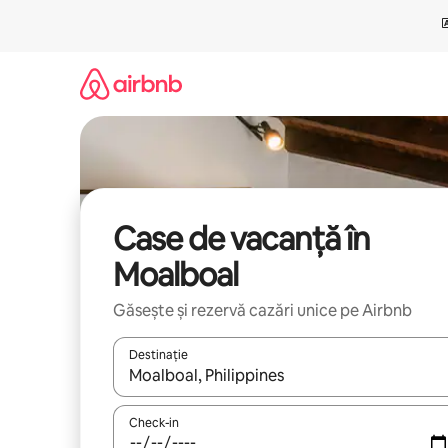
Ignoră
și
mergi
la
conținut
Case de vacanță în
Moalboal
Găsește și rezervă cazări unice pe Airbnb
Destinație
Când se încarcă rezultatele, navighează folosind tas
Check-in