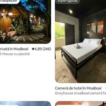
 oaspeților
Super-gazdă
 oaspeților
Super-gazdă
5, 78 recenzii
ivată în Moalboal
Scor mediu de 4,89 din 5, 246 recenzii
4,89 (246)
t House cu piscină
Cameră de hotel în Moalboal
Greyhouse moalboal cameră fam
pat queen 1 pat dublu