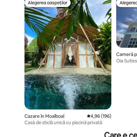
Alegerea oaspeților
Alegerea
Alegerea oaspeților
Alegerea
Cameră pr
Oia Suites
Cazare în Moalboal
Scor mediu de 4,96 din 5
4,96 (196)
Casă de sticlă unică cu piscină privată
Care e ce