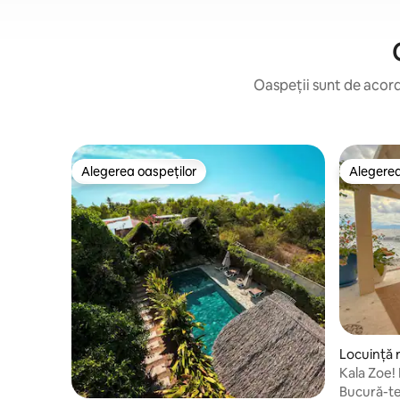
Oaspeții sunt de acord:
Alegerea oaspeților
Alegerea
Alegerea oaspeților
Alegerea
Locuință r
oal
Kala Zoe! 
Bucură-te