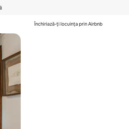
lă
Închiriază-ți locuința prin Airbnb