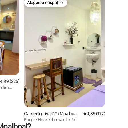
Alegerea oaspeților
Alegerea oaspeților
cor mediu de 4,99 din 5, 225 recenzii
4,99 (225)
arden
Cameră privată în Moalboal
Scor mediu de 4,85 din 
4,85 (172)
Purple Hearts la malul mării
 Moalboal?