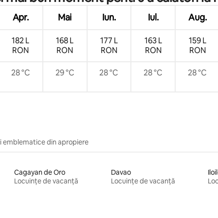
Apr.
Mai
Iun.
Iul.
Aug.
182 L
168 L
177 L
163 L
159 L
RON
RON
RON
RON
RON
28 °C
29 °C
28 °C
28 °C
28 °C
i emblematice din apropiere
Cagayan de Oro
Davao
Iloi
Locuințe de vacanță
Locuințe de vacanță
Loc