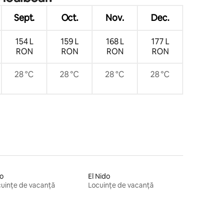
Sept.
Oct.
Nov.
Dec.
154 L
159 L
168 L
177 L
RON
RON
RON
RON
28 °C
28 °C
28 °C
28 °C
lo
El Nido
uințe de vacanță
Locuințe de vacanță