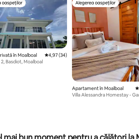
 oaspeților
Alegerea oaspeților
 oaspeților
Alegerea oaspeților
ivată în Moalboal
Scor mediu de 4,97 din 5, 34 recenzii
4,97 (34)
 2, Basdiot, Moalboal
Apartament în Moalboal
S
Villa Alessandra Homestay - G
Studio-3
, 196 recenzii
l mai bun moment pentru a călători la