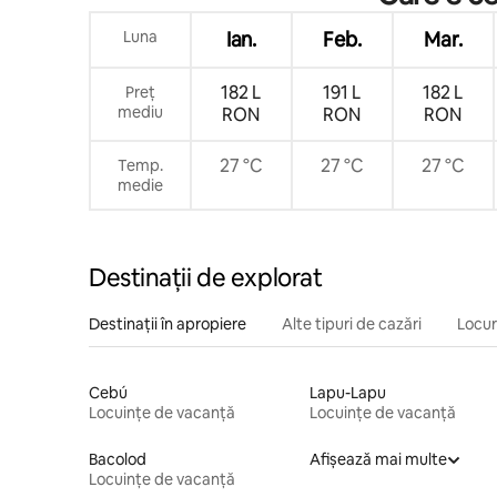
Luna
Ian.
Feb.
Mar.
182 L
191 L
182 L
Preț
mediu
RON
RON
RON
27 °C
27 °C
27 °C
Temp.
medie
Destinații de explorat
Destinații în apropiere
Alte tipuri de cazări
Locur
Cebú
Lapu-Lapu
Locuințe de vacanță
Locuințe de vacanță
Bacolod
Afișează mai multe
Locuințe de vacanță