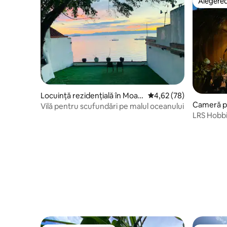
Alegerea
Alegerea
Locuință rezidențială în Moalb
Scor mediu de 4,62 din 
4,62 (78)
Cameră pr
oal
Vilă pentru scufundări pe malul oceanului
LRS Hobbi