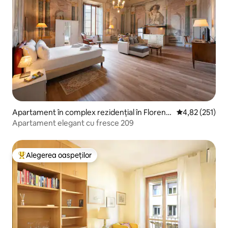
Apartament în complex rezidențial în Florenț
Scor mediu de 4
4,82 (251)
a
Apartament elegant cu fresce 209
Alegerea oaspeților
Locuință din topul categoriei Alegerea oaspeților