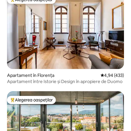
Locuință din topul categoriei Alegerea oaspeților
Apartament în Florența
Scor mediu de 4
4,94 (433)
Apartament între Istorie și Design în apropiere de Duomo
Alegerea oaspeților
Locuință din topul categoriei Alegerea oaspeților