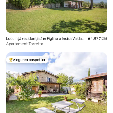
Locuință rezidențială în Figline e Incisa Valdarn
Scor mediu de 4
4,97 (125)
o
Apartament Torretta
Alegerea oaspeților
Locuință din topul categoriei Alegerea oaspeților