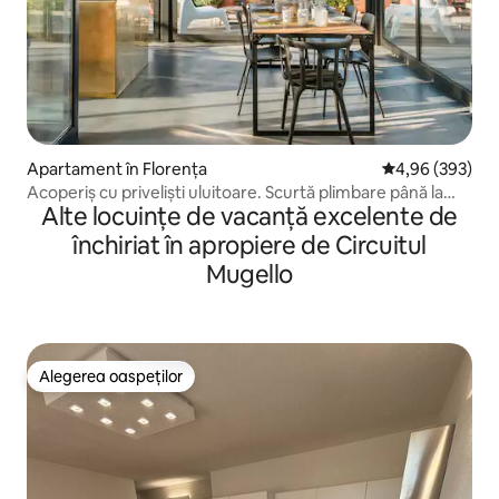
Apartament în Florența
Scor mediu de 4
4,96 (393)
Acoperiș cu priveliști uluitoare. Scurtă plimbare până la
Alte locuințe de vacanță excelente de
Dom.
închiriat în apropiere de Circuitul
Mugello
Alegerea oaspeților
Alegerea oaspeților