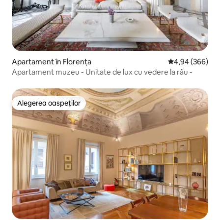
Apartament în Florența
Scor mediu de 4
4,94 (366)
Apartament muzeu - Unitate de lux cu vedere la râu -
Alegerea oaspeților
Alegerea oaspeților