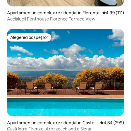
Apartament în complex rezidențial în Florența
Scor mediu de 
4,99 (111)
Acciaiuoli Penthouse Florence Terrace View
Alegerea oaspeților
Alegerea oaspeților
Apartament în complex rezidențial în Castelf
Scor mediu de 4
4,84 (299)
ranco di Sopra
Casă între Firenze, Arezzo, chianti e Siena