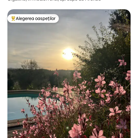
Alegerea oaspeților
Locuință din topul categoriei Alegerea oaspeților