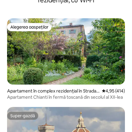
rezidențial, cu Wi-Fi
Alegerea oaspeților
Alegerea oaspeților
Apartament în complex rezidențial în Strada I
Scor mediu de 4
4,95 (414)
n Chianti
Apartament Chianti în fermă toscană din secolul al XII-lea
Super-gazdă
Super-gazdă