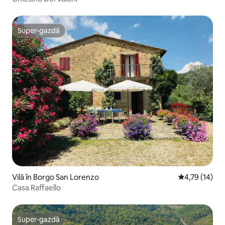
Super-gazdă
Super-gazdă
Vilă în Borgo San Lorenzo
Scor mediu de
4,79 (14)
Casa Raffaello
Super-gazdă
Super-gazdă