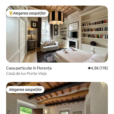
Alegerea oaspeților
Locuință din topul categoriei Alegerea oaspeților
Casa particular în Florența
Scor mediu de 4
4,96 (178)
Casă de lux Ponte Viejo
Alegerea oaspeților
Alegerea oaspeților