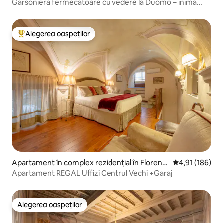
Garsonieră fermecătoare cu vedere la Duomo – inima
Florenței
Alegerea oaspeților
Locuință din topul categoriei Alegerea oaspeților
Apartament în complex rezidențial în Florenț
Scor mediu de 4
4,91 (186)
a
Apartament REGAL Uffizi Centrul Vechi +Garaj
Alegerea oaspeților
Alegerea oaspeților