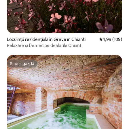
Locuință rezidențială în Greve in Chianti
Scor mediu de 4
4,99 (109)
Relaxare și farmec pe dealurile Chianti
Super-gazdă
Super-gazdă