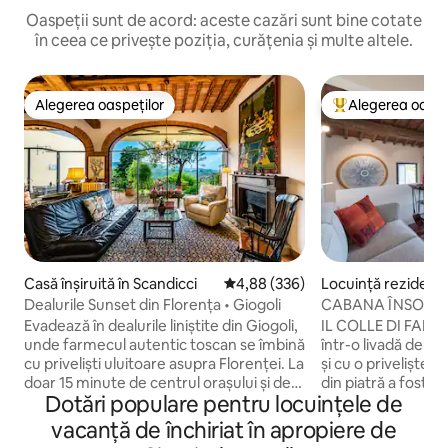
Oaspeții sunt de acord: aceste cazări sunt bine cotate
în ceea ce privește poziția, curățenia și multe altele.
Alegerea oaspeților
Alegerea oaspe
Alegerea oaspeților
Locuință din topu
Casă înșiruită în Scandicci
Scor mediu de 4,88 din 5, 336 re
4,88 (336)
Locuință rezidenți
Dealurile Sunset din Florența • Giogoli
CABANA ÎNSORITĂ
DE lângă Florența
Evadează în dealurile liniștite din Giogoli,
IL COLLE DI FAL
unde farmecul autentic toscan se îmbină
într-o livadă de mă
cu priveliști uluitoare asupra Florenței. La
și cu o priveliște u
doar 15 minute de centrul orașului și de
din piatră a fost r
Dotări populare pentru locuințele de
zona rurală Chianti, această casă
urmă cu câteva luni
elegantă este punctul de plecare
caravanserai în ur
vacanță de închiriat în apropiere de
perfect pentru a explora Toscana,
Într-o poziție str