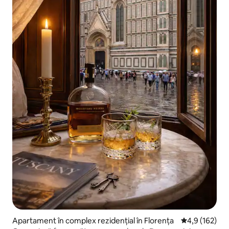
Apartament în complex rezidențial în Florența
Scor mediu de 
4,9 (162)