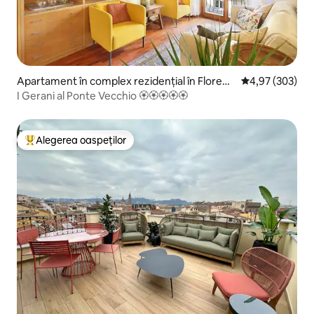
Apartament în complex rezidențial în Florenț
Scor mediu de 4
4,97 (303)
a
I Gerani al Ponte Vecchio 🏵🏵🏵🏵🏵
Alegerea oaspeților
Locuință din topul categoriei Alegerea oaspeților