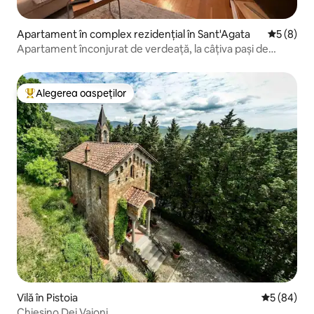
Apartament în complex rezidențial în Sant'Agata
Scor medi
5 (8)
Apartament înconjurat de verdeață, la câțiva pași de
autodrom
Alegerea oaspeților
Locuință din topul categoriei Alegerea oaspeților
Vilă în Pistoia
Scor mediu 
5 (84)
Chiesino Dei Vaioni