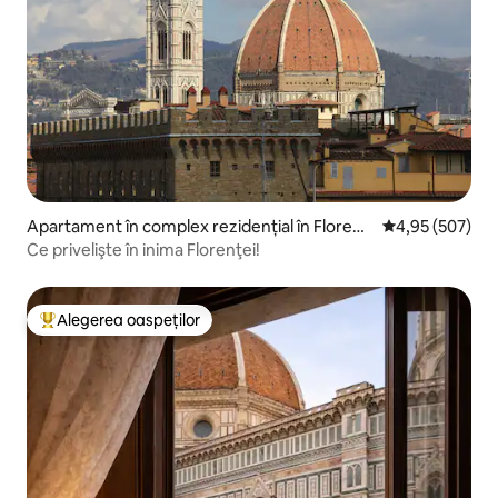
Apartament în complex rezidențial în Florenț
Scor mediu de 4
4,95 (507)
a
Ce privelişte în inima Florenţei!
Alegerea oaspeților
Locuință din topul categoriei Alegerea oaspeților