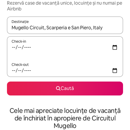
Rezervă case de vacanță unice, locuințe și nu numai pe
Airbnb
Destinație
Când se încarcă rezultatele, navighează folosind tastele săgeată î
Check-in
Check-out
Caută
Cele mai apreciate locuințe de vacanță
de închiriat în apropiere de Circuitul
Mugello