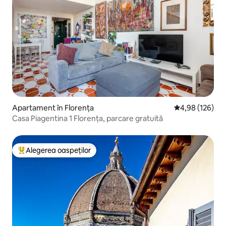
Apartament în Florența
Scor mediu de 4
4,98 (126)
Casa Piagentina 1 Florența, parcare gratuită
Alegerea oaspeților
Locuință din topul categoriei Alegerea oaspeților