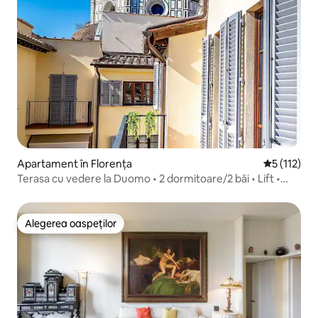
Apartament în Florența
Scor mediu 
5 (112)
Terasa cu vedere la Duomo • 2 dormitoare/2 băi • Lift •
Central
Alegerea oaspeților
Alegerea oaspeților