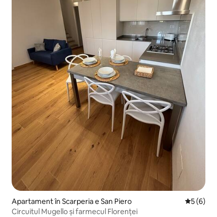
Apartament în Scarperia e San Piero
Scor medi
5 (6)
Circuitul Mugello și farmecul Florenței