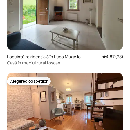
Locuință rezidențială în Luco Mugello
Scor mediu de 
4,87 (23)
Casă în mediul rural toscan
Alegerea oaspeților
Alegerea oaspeților