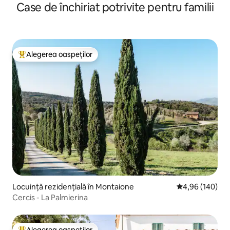
Case de închiriat potrivite pentru familii
Alegerea oaspeților
Locuință din topul categoriei Alegerea oaspeților
Locuință rezidențială în Montaione
Scor mediu de 4
4,96 (140)
Cercis - La Palmierina
Alegerea oaspeților