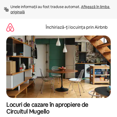
Ignoră
Unele informații au fost traduse automat. 
Afișează în limba 
și
originală
mergi
la
conținut
Închiriază-ți locuința prin Airbnb
Locuri de cazare în apropiere de
Circuitul Mugello