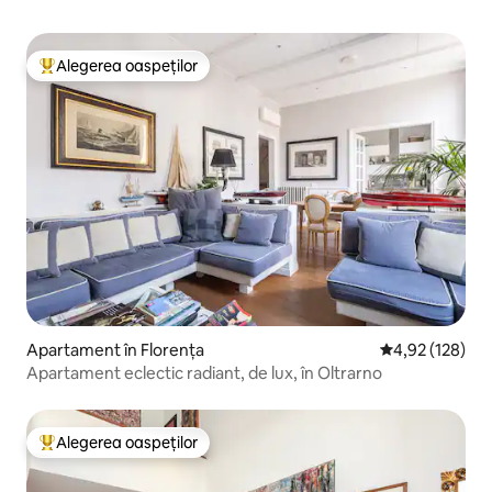
Alegerea oaspeților
Locuință din topul categoriei Alegerea oaspeților
Apartament în Florența
Scor mediu de 4
4,92 (128)
Apartament eclectic radiant, de lux, în Oltrarno
Alegerea oaspeților
Locuință din topul categoriei Alegerea oaspeților