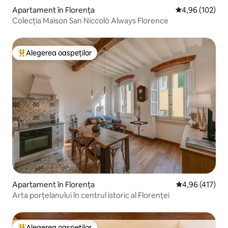
Apartament în Florența
Scor mediu de 4
4,96 (102)
Colecția Maison San Niccolò Always Florence
Alegerea oaspeților
Locuință din topul categoriei Alegerea oaspeților
Apartament în Florența
Scor mediu de 4
4,96 (417)
Arta porțelanului în centrul istoric al Florenței
Alegerea oaspeților