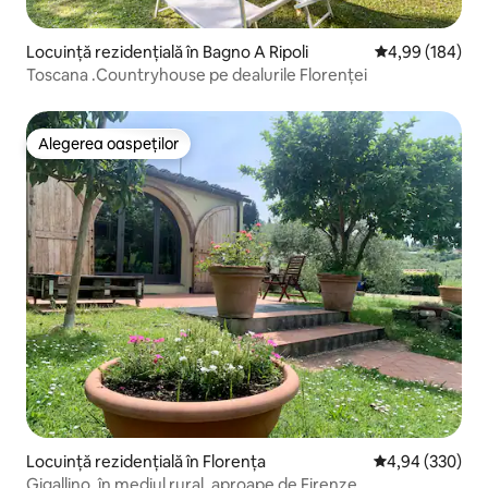
Locuință rezidențială în Bagno A Ripoli
Scor mediu de 4
4,99 (184)
Toscana .Countryhouse pe dealurile Florenței
Alegerea oaspeților
Alegerea oaspeților
Locuință rezidențială în Florența
Scor mediu de 4
4,94 (330)
Gigallino, în mediul rural, aproape de Firenze