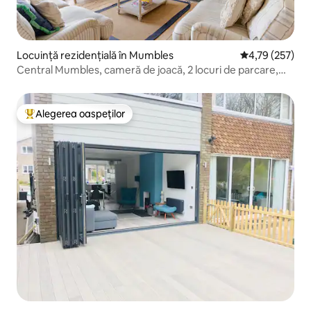
Locuință rezidențială în Mumbles
Scor mediu de 4
4,79 (257)
Central Mumbles, cameră de joacă, 2 locuri de parcare,
plajă
Alegerea oaspeților
Locuință din topul categoriei Alegerea oaspeților