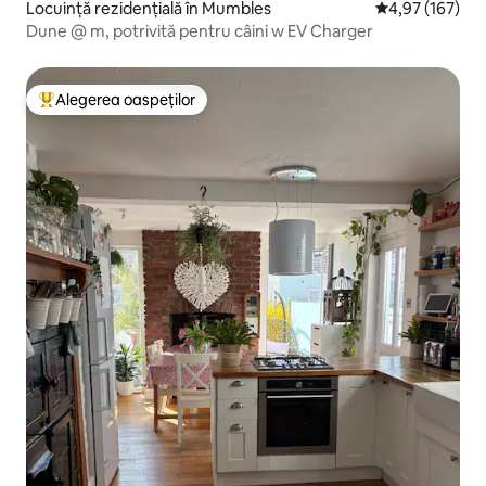
Locuință rezidențială în Mumbles
Scor mediu de 4
4,97 (167)
Dune @ m, potrivită pentru câini w EV Charger
Alegerea oaspeților
Locuință din topul categoriei Alegerea oaspeților