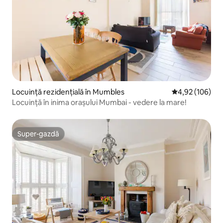
Locuință rezidențială în Mumbles
Scor mediu de 4
4,92 (106)
Locuință în inima orașului Mumbai - vedere la mare!
Super-gazdă
Super-gazdă