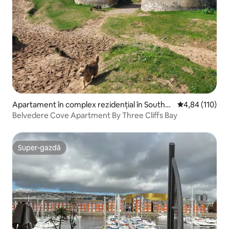
Apartament în complex rezidențial în Southg
Scor mediu de 4
4,84 (110)
ate
Belvedere Cove Apartment By Three Cliffs Bay
Super-gazdă
Super-gazdă