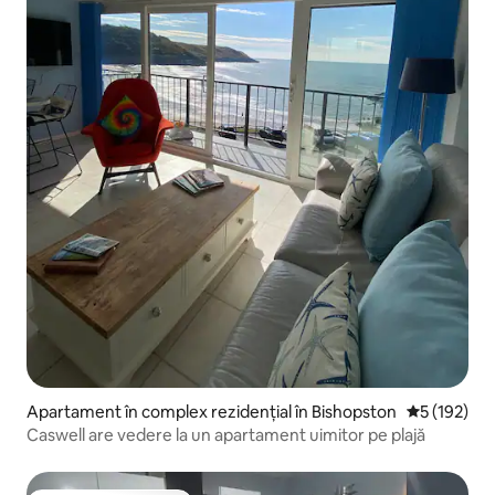
Apartament în complex rezidențial în Bishopston
Scor mediu d
5 (192)
Caswell are vedere la un apartament uimitor pe plajă