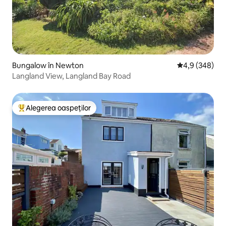
Bungalow în Newton
Scor mediu de 
4,9 (348)
Langland View, Langland Bay Road
Alegerea oaspeților
Locuință din topul categoriei Alegerea oaspeților