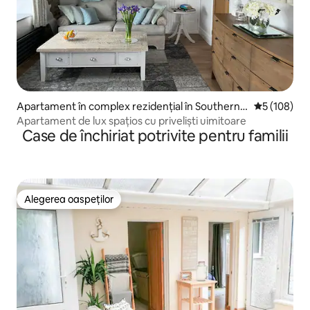
Apartament în complex rezidențial în Southernd
Scor mediu d
5 (108)
own
Apartament de lux spațios cu priveliști uimitoare
Case de închiriat potrivite pentru familii
Alegerea oaspeților
Alegerea oaspeților