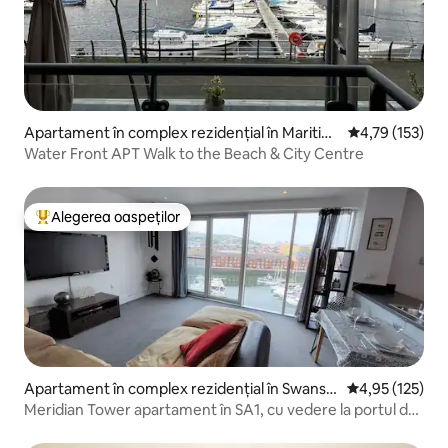
Apartament în complex rezidențial în Maritim
Scor mediu de 4
4,79 (153)
e Quarter
Water Front APT Walk to the Beach & City Centre
Alegerea oaspeților
Locuință din topul categoriei Alegerea oaspeților
Apartament în complex rezidențial în Swanse
Scor mediu de 4
4,95 (125)
a
Meridian Tower apartament în SA1, cu vedere la portul de
agrement.