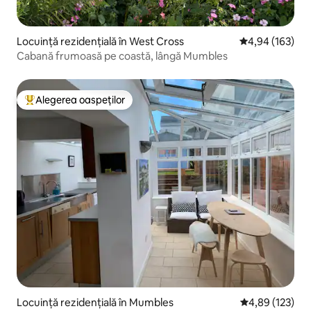
Locuință rezidențială în West Cross
Scor mediu de 4
4,94 (163)
Cabană frumoasă pe coastă, lângă Mumbles
Alegerea oaspeților
Locuință din topul categoriei Alegerea oaspeților
Locuință rezidențială în Mumbles
Scor mediu de 4
4,89 (123)