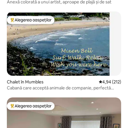
Anexă colorată a unui artist, aproape de plajă și de sat
Alegerea oaspeților
Locuință din topul categoriei Alegerea oaspeților
Chalet în Mumbles
Scor mediu de 4
4,94 (212)
Cabană care acceptă animale de companie, perfectă
pentru doi, în Mumbai,
Alegerea oaspeților
Locuință din topul categoriei Alegerea oaspeților