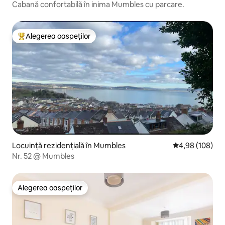
Cabană confortabilă în inima Mumbles cu parcare.
Alegerea oaspeților
Locuință din topul categoriei Alegerea oaspeților
Locuință rezidențială în Mumbles
Scor mediu de 4
4,98 (108)
Nr. 52 @ Mumbles
Alegerea oaspeților
Alegerea oaspeților