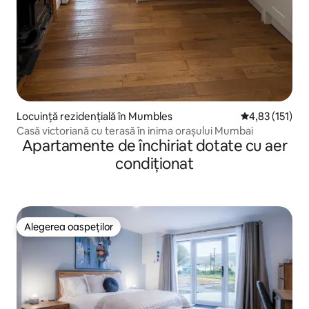
Locuință rezidențială în Mumbles
Scor mediu de 
4,83 (151)
Casă victoriană cu terasă în inima orașului Mumbai
Apartamente de închiriat dotate cu aer
condiționat
Alegerea oaspeților
Alegerea oaspeților