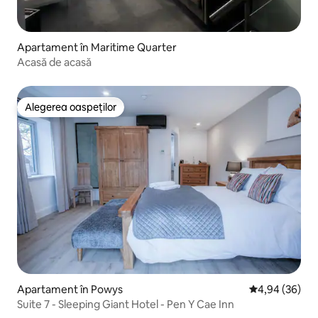
Apartament în Maritime Quarter
Acasă de acasă
Alegerea oaspeților
Alegerea oaspeților
Apartament în Powys
Scor mediu de 
4,94 (36)
Suite 7 - Sleeping Giant Hotel - Pen Y Cae Inn