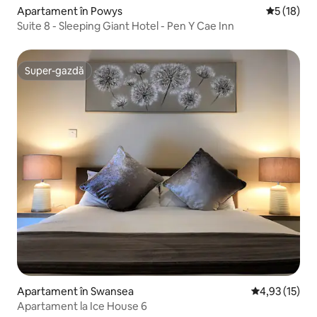
Apartament în Powys
Scor mediu
5 (18)
Suite 8 - Sleeping Giant Hotel - Pen Y Cae Inn
Super-gazdă
Super-gazdă
Apartament în Swansea
Scor mediu de
4,93 (15)
Apartament la Ice House 6