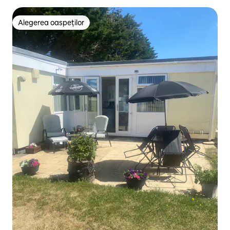
Alegerea oaspeților
Alegerea oaspeților