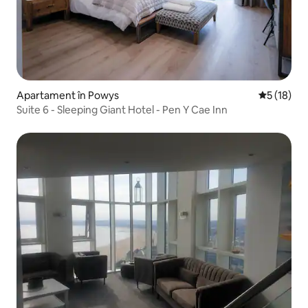
Apartament în Powys
Scor mediu
5 (18)
Suite 6 - Sleeping Giant Hotel - Pen Y Cae Inn