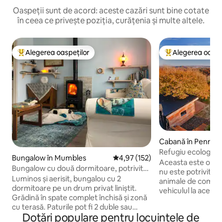
Oaspeții sunt de acord: aceste cazări sunt bine cotate
în ceea ce privește poziția, curățenia și multe altele.
Alegerea oaspeților
Alegerea oaspe
Locuință din topul categoriei Alegerea oaspeților
Locuință din topu
Cabană în Pennar
Refugiu ecologic de
Bungalow în Mumbles
Scor mediu de 4,97 din 5, 152 re
4,97 (152)
vedere la uimitoru
Aceasta este o cab
Bungalow cu două dormitoare, potrivit
nu este potrivită p
pentru animale de companie
Luminos și aerisit, bungalou cu 2
animale de companie. Acce
dormitoare pe un drum privat liniștit.
vehiculul la aceast
Grădină în spate complet închisă și zonă
un drum de fermă 
cu terasă. Paturile pot fi 2 duble sau
GROPI FOARTE ADÂNCI. Primu
Dotări populare pentru locuințele de
duble și 2 paturi de o persoană. Bucătăria
care îl observă vizi