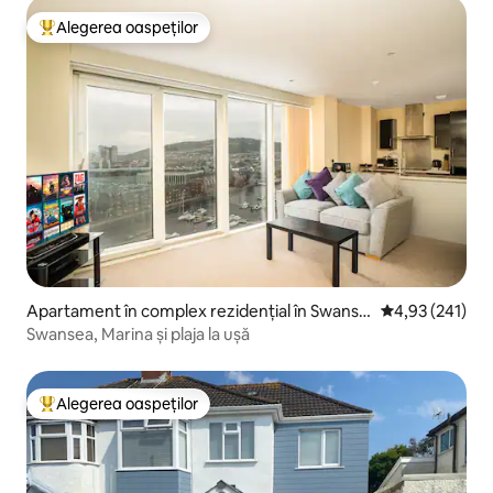
Alegerea oaspeților
Locuință din topul categoriei Alegerea oaspeților
Apartament în complex rezidențial în Swanse
Scor mediu de 4
4,93 (241)
a
Swansea, Marina și plaja la ușă
Alegerea oaspeților
Locuință din topul categoriei Alegerea oaspeților