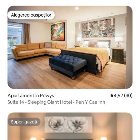
Alegerea oaspeților
Alegerea oaspeților
Apartament în Powys
Scor mediu de 
4,97 (30)
Suite 14 - Sleeping Giant Hotel - Pen Y Cae Inn
Super-gazdă
Super-gazdă