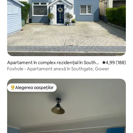
Apartament în complex rezidențial în Southg
Scor mediu de 4
4,99 (188)
ate
Foxhole - Apartament anexă în Southgate, Gower
Alegerea oaspeților
Locuință din topul categoriei Alegerea oaspeților