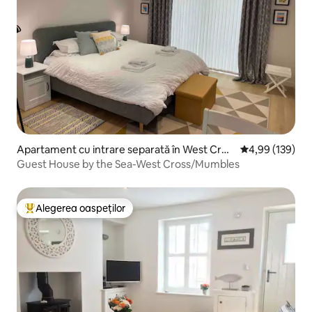
Apartament cu intrare separată în West Cros
Scor mediu de 4
4,99 (139)
s
Guest House by the Sea-West Cross/Mumbles
Alegerea oaspeților
Locuință din topul categoriei Alegerea oaspeților