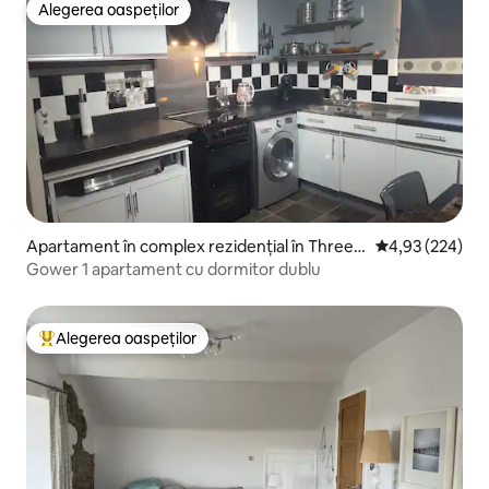
Alegerea oaspeților
Alegerea oaspeților
Apartament în complex rezidențial în Three
Scor mediu de 4
4,93 (224)
Crosses
Gower 1 apartament cu dormitor dublu
Alegerea oaspeților
Locuință din topul categoriei Alegerea oaspeților