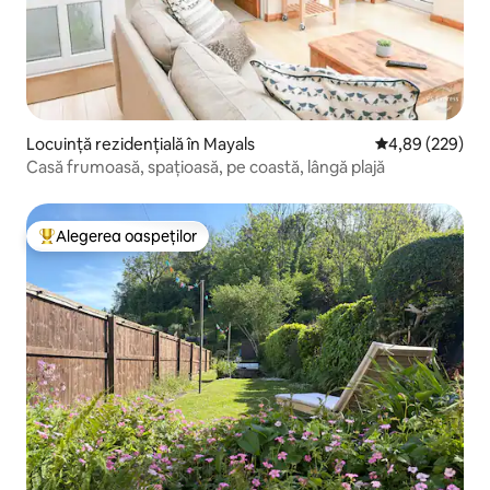
Locuință rezidențială în Mayals
Scor mediu de 4
4,89 (229)
Casă frumoasă, spațioasă, pe coastă, lângă plajă
Alegerea oaspeților
Locuință din topul categoriei Alegerea oaspeților