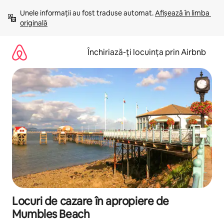
Ignoră
Unele informații au fost traduse automat. 
Afișează în limba 
și
originală
mergi
la
conținut
Închiriază-ți locuința prin Airbnb
Locuri de cazare în apropiere de
Mumbles Beach