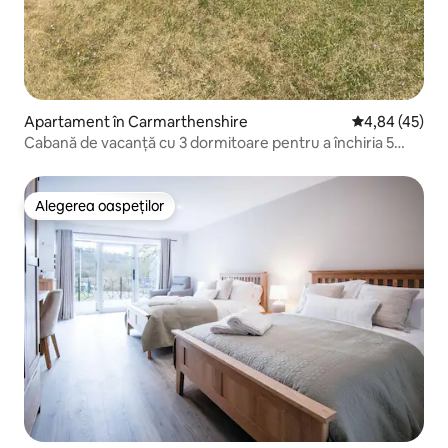
Apartament în Carmarthenshire
Scor mediu de 
4,84 (45)
Cabană de vacanță cu 3 dormitoare pentru a închiria 5
oaspeți
Alegerea oaspeților
Alegerea oaspeților