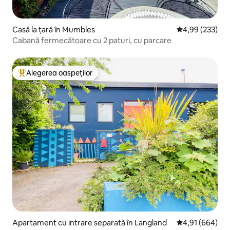
Casă la țară în Mumbles
Scor mediu de 4
4,99 (233)
Cabană fermecătoare cu 2 paturi, cu parcare
Alegerea oaspeților
Locuință din topul categoriei Alegerea oaspeților
Apartament cu intrare separată în Langland
Scor mediu de 4
4,91 (664)