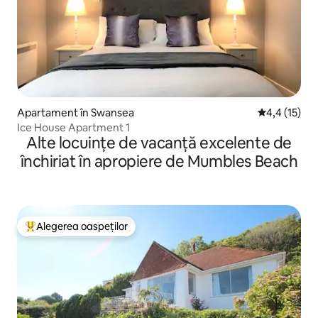
Apartament în Swansea
Scor mediu d
4,4 (15)
Ice House Apartment 1
Alte locuințe de vacanță excelente de
închiriat în apropiere de Mumbles Beach
Alegerea oaspeților
Locuință din topul categoriei Alegerea oaspeților