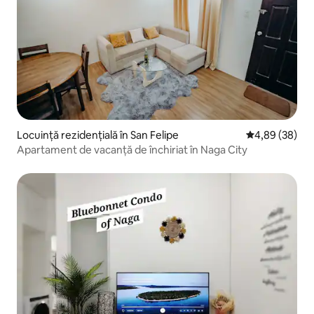
Locuință rezidențială în San Felipe
Scor mediu de 
4,89 (38)
Apartament de vacanță de închiriat în Naga City