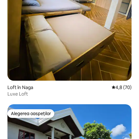
Loft în Naga
Scor mediu de
4,8 (70)
Luxe Loft
Alegerea oaspeților
Alegerea oaspeților