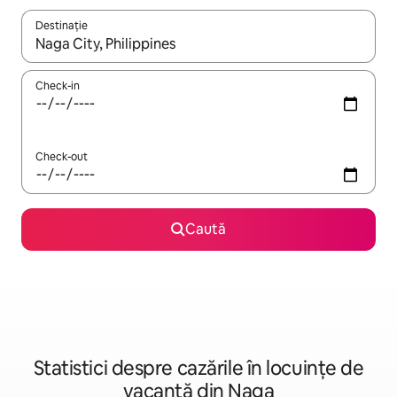
Destinație
Când se încarcă rezultatele, navighează folosind tastele săgeată î
Check-in
Check-out
Caută
Statistici despre cazările în locuințe de
vacanță din Naga