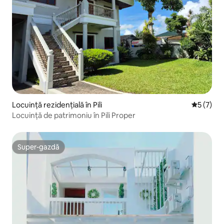
Locuință rezidențială în Pili
Scor medi
5 (7)
Locuință de patrimoniu în Pili Proper
Super-gazdă
Super-gazdă