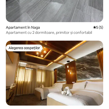
Apartament în Naga
Scor medi
5 (5)
Apartament cu 2 dormitoare, primitor și confortabil
Alegerea oaspeților
Alegerea oaspeților