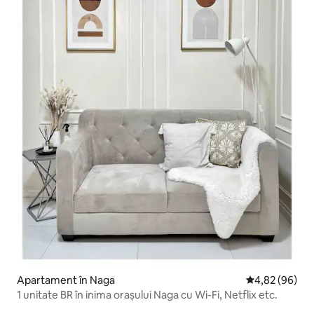
Apartament în Naga
Scor mediu de 
4,82 (96)
1 unitate BR în inima orașului Naga cu Wi-Fi, Netflix etc.