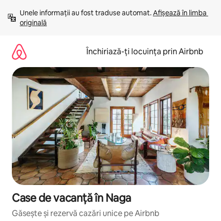
Ignoră
Unele informații au fost traduse automat. 
Afișează în limba 
și
originală
mergi
la
conținut
Închiriază-ți locuința prin Airbnb
Case de vacanță în Naga
Găsește și rezervă cazări unice pe Airbnb