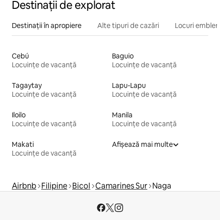
Destinații de explorat
Destinații în apropiere
Alte tipuri de cazări
Locuri emblem
Cebú
Baguio
Locuințe de vacanță
Locuințe de vacanță
Tagaytay
Lapu-Lapu
Locuințe de vacanță
Locuințe de vacanță
Iloilo
Manila
Locuințe de vacanță
Locuințe de vacanță
Makati
Afișează mai multe
Locuințe de vacanță
Airbnb
Filipine
Bicol
Camarines Sur
Naga