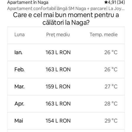
Apartament în Naga
Scor mediu de 
4,91 (34)
Apartament confortabil lângă SM Naga + parcare| La Joya
Care e cel mai bun moment pentru a
Suite
călători la Naga?
Luna
Preț mediu
Temp. medie
Ian.
163 L RON
26 °C
Feb.
163 L RON
26 °C
Mar.
159 L RON
27 °C
Apr.
163 L RON
28 °C
Mai
154 L RON
29 °C