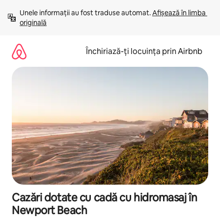
Ignoră
Unele informații au fost traduse automat. 
Afișează în limba 
și
originală
mergi
la
conținut
Închiriază-ți locuința prin Airbnb
Cazări dotate cu cadă cu hidromasaj în
Newport Beach