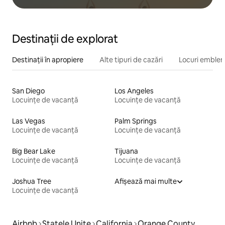
Destinații de explorat
Destinații în apropiere
Alte tipuri de cazări
Locuri emblem
San Diego
Los Angeles
Locuințe de vacanță
Locuințe de vacanță
Las Vegas
Palm Springs
Locuințe de vacanță
Locuințe de vacanță
Big Bear Lake
Tijuana
Locuințe de vacanță
Locuințe de vacanță
Joshua Tree
Afișează mai multe
Locuințe de vacanță
Airbnb
Statele Unite
California
Orange County