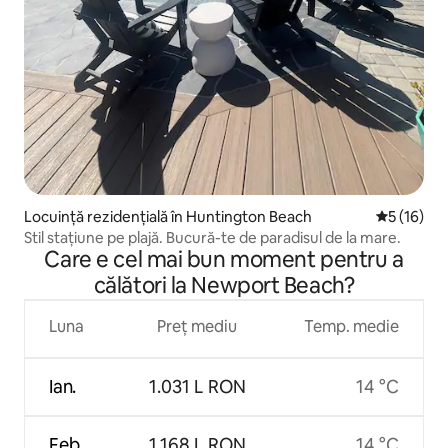
Locuință rezidențială în Huntington Beach
Scor mediu
5 (16)
Stil stațiune pe plajă. Bucură-te de paradisul de la mare.
Care e cel mai bun moment pentru a
călători la Newport Beach?
Luna
Preț mediu
Temp. medie
Ian.
1.031 L RON
14 °C
Feb.
1.168 L RON
14 °C