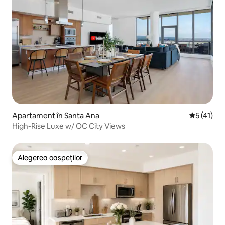
Apartament în Santa Ana
Scor mediu
5 (41)
High-Rise Luxe w/ OC City Views
Alegerea oaspeților
Alegerea oaspeților