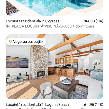
Locuință rezidențială în Cypress
Scor mediu de 4
4,98 (114)
ÎNTREAGA LOCUINȚĂ*PISCINĂ/SPA cu 4 dormitoare
Alegerea oaspeților
Locuință din topul categoriei Alegerea oaspeților
Locuință rezidențială în Laguna Beach
Scor mediu de 4
4,96 (148)