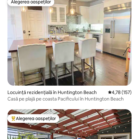
Alegerea oaspeților
Alegerea oaspeților
Locuință rezidențială în Huntington Beach
Scor mediu de 4
4,78 (157)
Casă pe plajă pe coasta Pacificului în Huntington Beach
Alegerea oaspeților
Locuință din topul categoriei Alegerea oaspeților