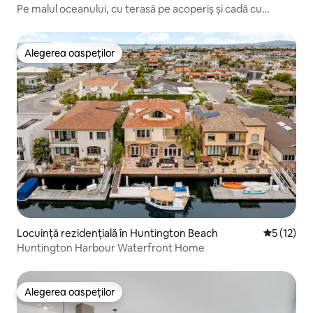
Pe malul oceanului, cu terasă pe acoperiș și cadă cu
hidromasaj!
Alegerea oaspeților
Alegerea oaspeților
Locuință rezidențială în Huntington Beach
Scor mediu
5 (12)
Huntington Harbour Waterfront Home
Alegerea oaspeților
Alegerea oaspeților