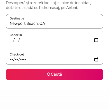
Descoperă și rezervă locuințe unice de închiriat,
dotate cu cadă cu hidromasaj, pe Airbnb
Destinație
Când se încarcă rezultatele, navighează folosind tastele săgeată î
Check-in
Check-out
Caută