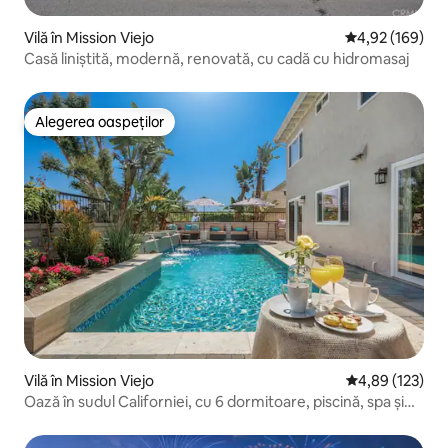
Vilă în Mission Viejo
Scor mediu de 4
4,92 (169)
Casă liniștită, modernă, renovată, cu cadă cu hidromasaj
Alegerea oaspeților
Alegerea oaspeților
Vilă în Mission Viejo
Scor mediu de 4
4,89 (123)
Oază în sudul Californiei, cu 6 dormitoare, piscină, spa și
saună