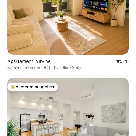
Apartament în Irvine
Scor medi
5 (4)
Ședere de lux în OC | The Olive Suite
Alegerea oaspeților
Locuință din topul categoriei Alegerea oaspeților