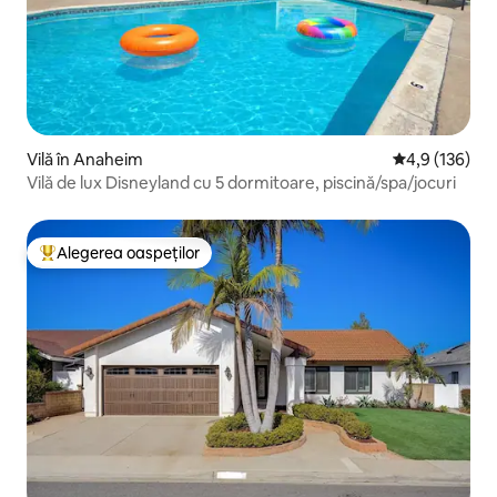
Vilă în Anaheim
Scor mediu de 
4,9 (136)
Vilă de lux Disneyland cu 5 dormitoare, piscină/spa/jocuri
Alegerea oaspeților
Locuință din topul categoriei Alegerea oaspeților