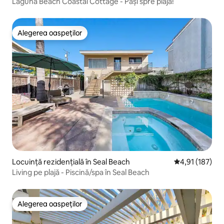
Laguna Beach Coastal Cottage - Pași spre plajă!
Alegerea oaspeților
Alegerea oaspeților
Locuință rezidențială în Seal Beach
Scor mediu de 4
4,91 (187)
Living pe plajă - Piscină/spa în Seal Beach
Alegerea oaspeților
Alegerea oaspeților