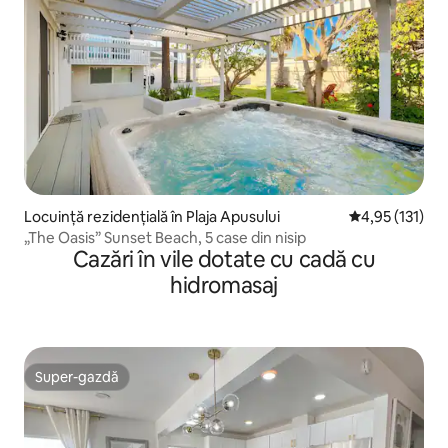
Locuință rezidențială în Plaja Apusului
Scor mediu de 
4,95 (131)
„The Oasis” Sunset Beach, 5 case din nisip
Cazări în vile dotate cu cadă cu
hidromasaj
Super-gazdă
Super-gazdă