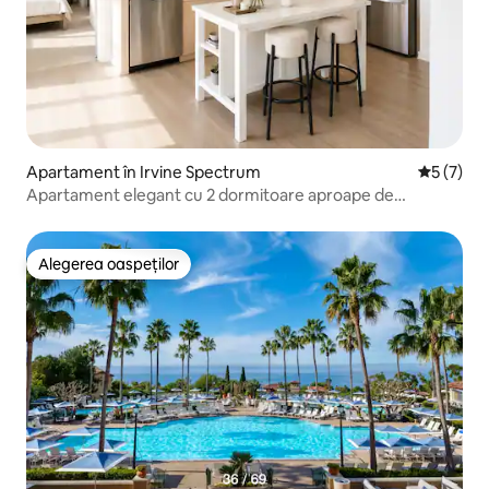
Apartament în Irvine Spectrum
Scor medi
5 (7)
Apartament elegant cu 2 dormitoare aproape de
Spectrum, UCI, Laguna
Alegerea oaspeților
Alegerea oaspeților