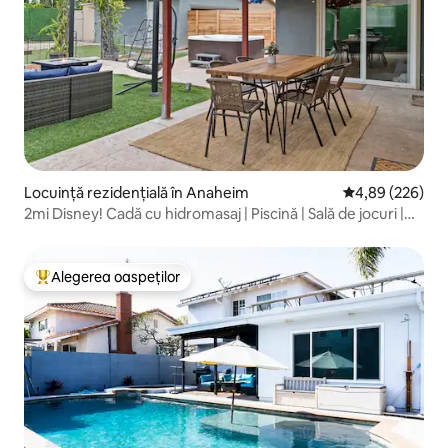
Locuință rezidențială în Anaheim
Scor mediu de 4
4,89 (226)
2mi Disney! Cadă cu hidromasaj | Piscină | Sală de jocuri |
Teatru
Alegerea oaspeților
Locuință din topul categoriei Alegerea oaspeților