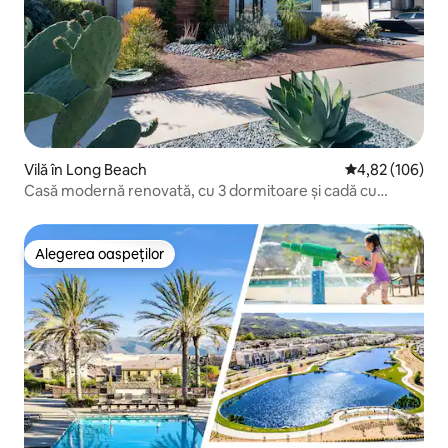
Vilă în Long Beach
Scor mediu de 4
4,82 (106)
Casă modernă renovată, cu 3 dormitoare și cadă cu
hidromasaj pentru piscină
Alegerea oaspeților
Alegerea oaspeților