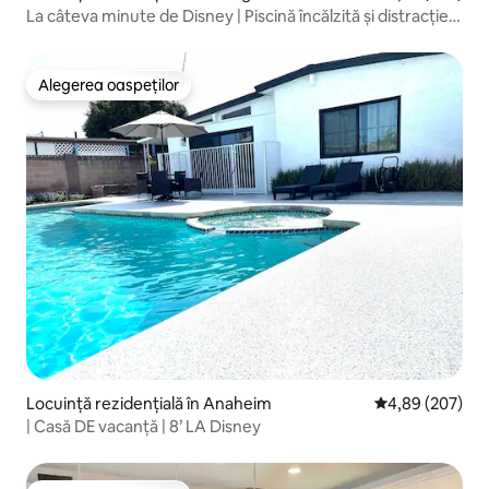
La câteva minute de Disney | Piscină încălzită și distracție
în familie
Alegerea oaspeților
Alegerea oaspeților
Locuință rezidențială în Anaheim
Scor mediu de 4
4,89 (207)
| Casă DE vacanță | 8’ LA Disney