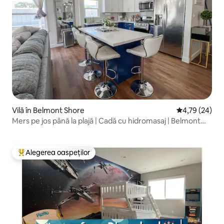
Vilă în Belmont Shore
Scor mediu de 
4,79 (24)
Mers pe jos până la plajă | Cadă cu hidromasaj | Belmont
Shore
Alegerea oaspeților
Locuință din topul categoriei Alegerea oaspeților