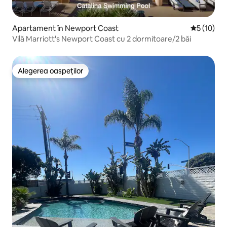
Apartament în Newport Coast
Scor mediu
5 (10)
Vilă Marriott's Newport Coast cu 2 dormitoare/2 băi
Alegerea oaspeților
Alegerea oaspeților