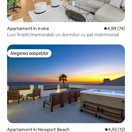
Apartament în Irvine
Scor mediu de 
4,99 (74)
Lux/ liniștit/memorabil/ un dormitor cu pat matrimonial
Alegerea oaspeților
Alegerea oaspeților
Apartament în Newport Beach
Scor mediu de
4,92 (12)