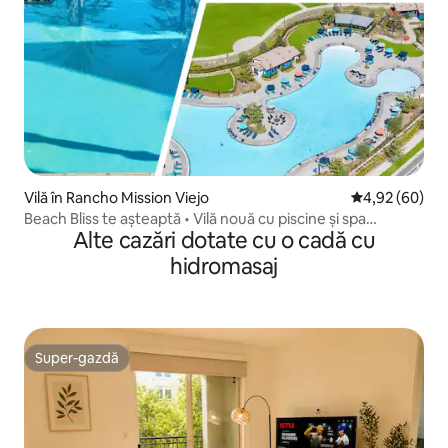
Vilă în Rancho Mission Viejo
Scor mediu de 
4,92 (60)
Beach Bliss te așteaptă • Vilă nouă cu piscine și spa
Alte cazări dotate cu o cadă cu
uimitoare
hidromasaj
Super-gazdă
Super-gazdă