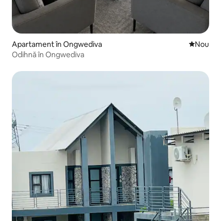
Apartament în Ongwediva
Cazare n
Nou
Odihnă în Ongwediva