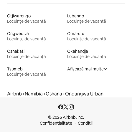
Otjiwarongo
Lubango
Locuințe de vacanță
Locuințe de vacanță
Ongwediva
Omaruru
Locuințe de vacanță
Locuințe de vacanță
Oshakati
Okahandja
Locuințe de vacanță
Locuințe de vacanță
Tsumeb
Afișează mai multe
Locuințe de vacanță
Airbnb
Namibia
Oshana
Ondangwa Urban
© 2026 Airbnb, Inc.
Confidențialitate
Condiții