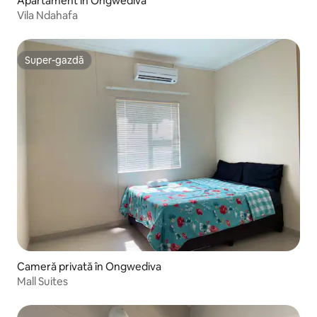
Apartament în Ongwediva
Vila Ndahafa
Super-gazdă
Super-gazdă
Cameră privată în Ongwediva
Mall Suites