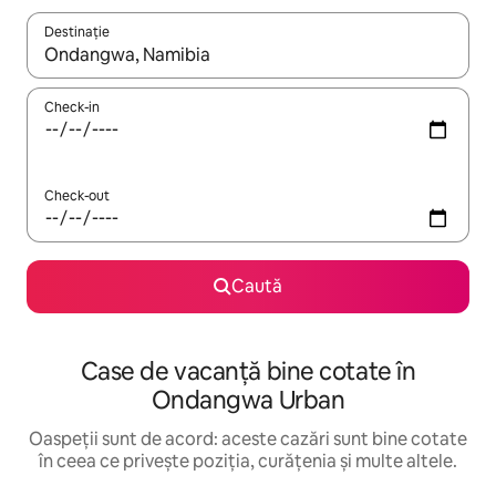
Destinație
Când se încarcă rezultatele, navighează folosind tastele săgeată î
Check-in
Check-out
Caută
Case de vacanță bine cotate în
Ondangwa Urban
Oaspeții sunt de acord: aceste cazări sunt bine cotate
în ceea ce privește poziția, curățenia și multe altele.