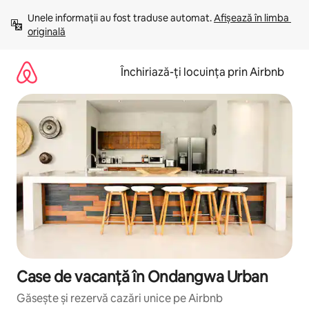
Ignoră
Unele informații au fost traduse automat. 
Afișează în limba 
și
originală
mergi
la
conținut
Închiriază-ți locuința prin Airbnb
Case de vacanță în Ondangwa Urban
Găsește și rezervă cazări unice pe Airbnb