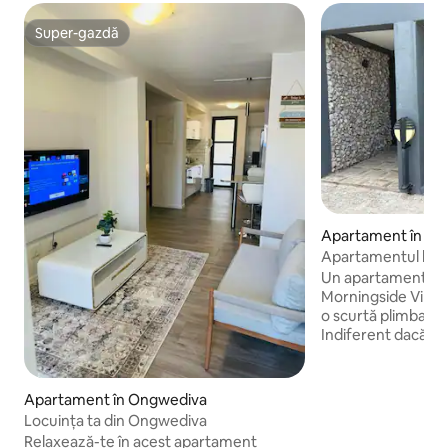
Super-gazdă
Super-gazdă
Apartament în O
Apartamentul lui Fi
catering
Un apartament conf
Morningside Villag
o scurtă plimbare 
Indiferent dacă eșt
vizite de familie 
relaxantă, spațiul 
perfect între conf
Apartament în Ongwediva
Apartament lumino
Locuința ta din Ongwediva
mobilat, cu o senza
Relaxează-te în acest apartament