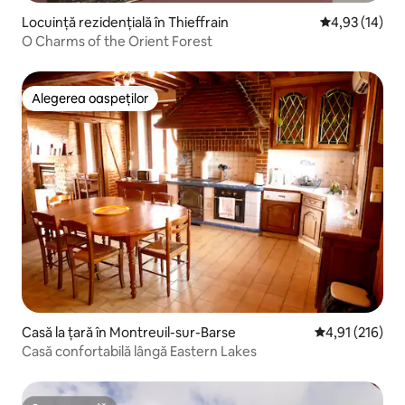
Locuință rezidențială în Thieffrain
Scor mediu de 
4,93 (14)
O Charms of the Orient Forest
Alegerea oaspeților
Alegerea oaspeților
Casă la țară în Montreuil-sur-Barse
Scor mediu de 4
4,91 (216)
Casă confortabilă lângă Eastern Lakes