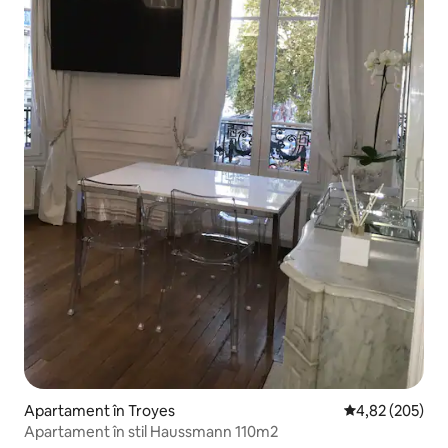
Apartament în Troyes
Scor mediu de 4
4,82 (205)
Apartament în stil Haussmann 110m2