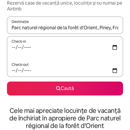
Rezervă case de vacanță unice, locuințe și nu numai pe
Airbnb
Destinație
Când se încarcă rezultatele, navighează folosind tastele săgeată î
Check-in
Check-out
Caută
Cele mai apreciate locuințe de vacanță
de închiriat în apropiere de Parc naturel
régional de la forêt d'Orient