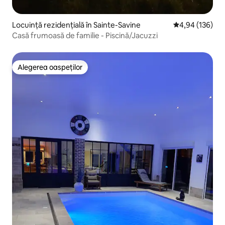
Locuință rezidențială în Sainte-Savine
Scor mediu de 4
4,94 (136)
Casă frumoasă de familie - Piscină/Jacuzzi
Alegerea oaspeților
Alegerea oaspeților