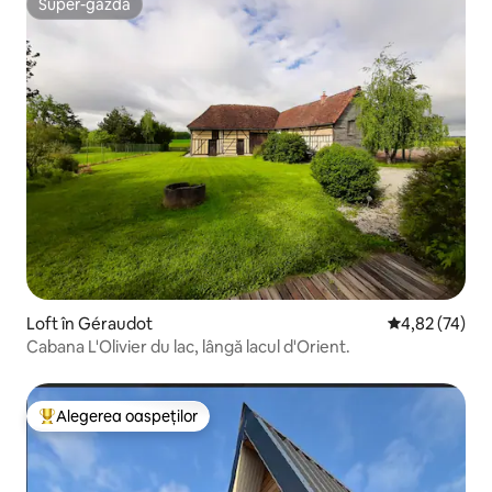
Super-gazdă
Super-gazdă
Loft în Géraudot
Scor mediu de 
4,82 (74)
Cabana L'Olivier du lac, lângă lacul d'Orient.
Alegerea oaspeților
Locuință din topul categoriei Alegerea oaspeților