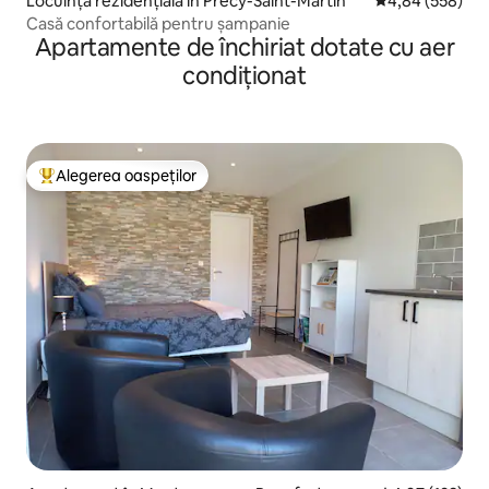
Locuință rezidențială în Précy-Saint-Martin
Scor mediu de 4
4,84 (558)
Casă confortabilă pentru șampanie
Apartamente de închiriat dotate cu aer
condiționat
Alegerea oaspeților
Locuință din topul categoriei Alegerea oaspeților