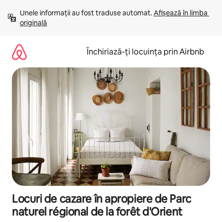
Ignoră
Unele informații au fost traduse automat. 
Afișează în limba 
și
originală
mergi
la
conținut
Închiriază-ți locuința prin Airbnb
Locuri de cazare în apropiere de Parc
naturel régional de la forêt d'Orient