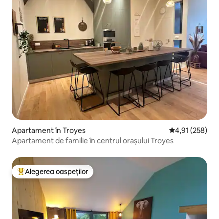
Apartament în Troyes
Scor mediu de 4
4,91 (258)
Apartament de familie în centrul orașului Troyes
Alegerea oaspeților
Locuință din topul categoriei Alegerea oaspeților