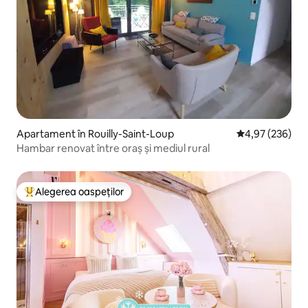
Apartament în Rouilly-Saint-Loup
Scor mediu de 4
4,97 (236)
Hambar renovat între oraș și mediul rural
Alegerea oaspeților
Locuință din topul categoriei Alegerea oaspeților