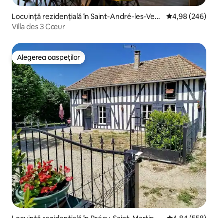
Locuință rezidențială în Saint-André-les-Verg
Scor mediu de 4
4,98 (246)
ers
Villa des 3 Cœur
Alegerea oaspeților
Alegerea oaspeților