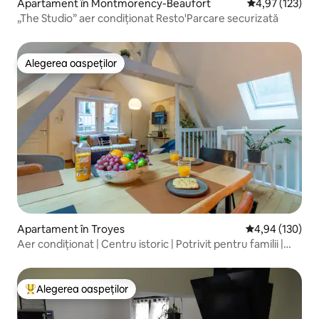
Apartament în Montmorency-Beaufort
Scor mediu de 4
4,97 (123)
„The Studio” aer condiționat Resto'Parcare securizată
Alegerea oaspeților
Alegerea oaspeților
Apartament în Troyes
Scor mediu de 4
4,94 (130)
Aer condiționat | Centru istoric | Potrivit pentru familii |
Wi-Fi
Alegerea oaspeților
Locuință din topul categoriei Alegerea oaspeților