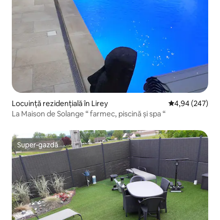
Locuință rezidențială în Lirey
Scor mediu de 4
4,94 (247)
La Maison de Solange “ farmec, piscină și spa “
Super-gazdă
Super-gazdă