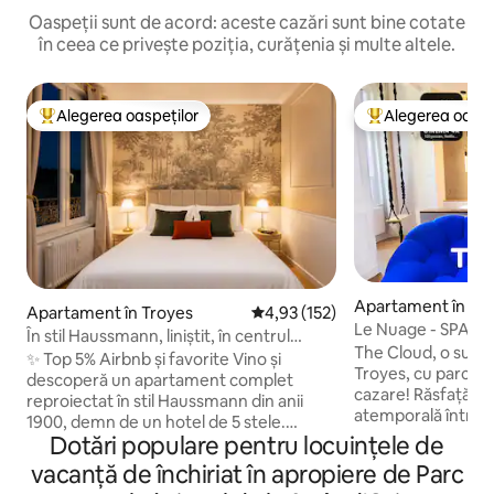
Oaspeții sunt de acord: aceste cazări sunt bine cotate
în ceea ce privește poziția, curățenia și multe altele.
Alegerea oaspeților
Alegerea oaspe
Locuință din topul categoriei Alegerea oaspeților
Locuință din topu
Apartament în Tr
Apartament în Troyes
Scor mediu de 4,93 din 5, 152 re
4,93 (152)
Le Nuage - SPA, c
În stil Haussmann, liniștit, în centrul
oraș, parcare
The Cloud, o suită 
orașului
✨ Top 5% Airbnb și favorite Vino și
Troyes, cu parcare 
descoperă un apartament complet
cazare! Răsfață-te cu o noapte
reproiectat în stil Haussmann din anii
atemporală într-un
1900, demn de un hotel de 5 stele.
design și emoție. - Pat matrimonial
Dotări populare pentru locuințele de
Tapetul său panoramic emblematic,
„King” (hotel de lu
mulurile, podelele din lemn de esență
vacanță de închiriat în apropiere de Parc
senzorial pentru 
tare și priveliștea sa unică asupra