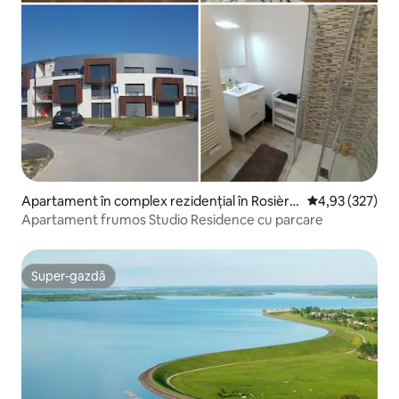
Apartament în complex rezidențial în Rosière
Scor mediu de 4
4,93 (327)
s-près-Troyes
Apartament frumos Studio Residence cu parcare
Super-gazdă
Super-gazdă