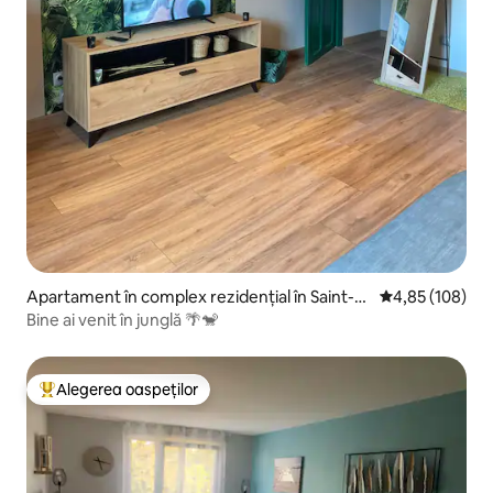
Apartament în complex rezidențial în Saint-Di
Scor mediu de 4
4,85 (108)
zier
Bine ai venit în junglă 🌴🐒
Alegerea oaspeților
Locuință din topul categoriei Alegerea oaspeților