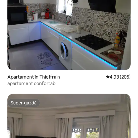
Apartament în Thieffrain
Scor mediu de 4
4,93 (205)
apartament confortabil
Super-gazdă
Super-gazdă