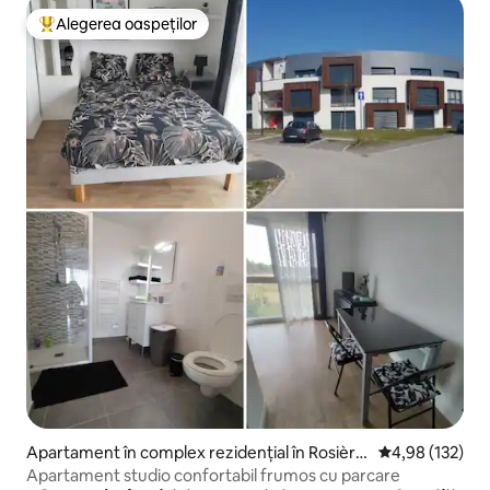
Alegerea oaspeților
Locuință din topul categoriei Alegerea oaspeților
Apartament în complex rezidențial în Rosière
Scor mediu de 4
4,98 (132)
s-près-Troyes
Apartament studio confortabil frumos cu parcare