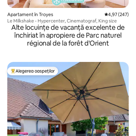
Apartament în Troyes
Scor mediu de 4
4,97 (247)
Le Milkshake - Hypercenter, Cinematograf, King size
Alte locuințe de vacanță excelente de
închiriat în apropiere de Parc naturel
régional de la forêt d'Orient
Alegerea oaspeților
Locuință din topul categoriei Alegerea oaspeților