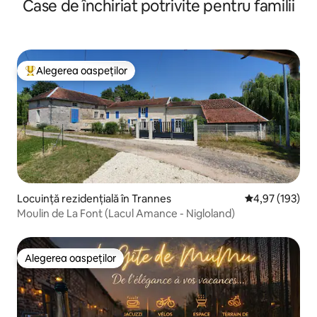
Case de închiriat potrivite pentru familii
Alegerea oaspeților
Locuință din topul categoriei Alegerea oaspeților
Locuință rezidențială în Trannes
Scor mediu de 4
4,97 (193)
Moulin de La Font (Lacul Amance - Nigloland)
Alegerea oaspeților
Alegerea oaspeților