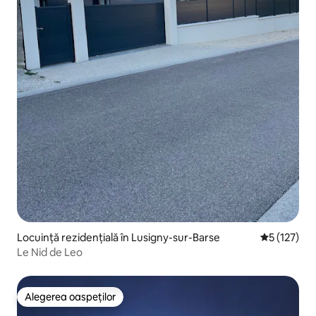
Locuință rezidențială în Lusigny-sur-Barse
Scor mediu 
5 (127)
Le Nid de Leo
Alegerea oaspeților
Alegerea oaspeților