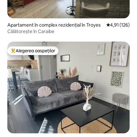
Apartament în complex rezidențial în Troyes
Scor mediu de 4
4,91 (126)
Călătorește în Caraibe
Alegerea oaspeților
Locuință din topul categoriei Alegerea oaspeților