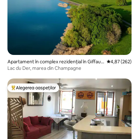
Apartament în complex rezidențial în Giffau
Scor mediu de 4
4,87 (262)
mont-Champaubert
Lac du Der, marea din Champagne
Alegerea oaspeților
Locuință din topul categoriei Alegerea oaspeților