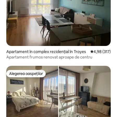
Apartament în complex rezidențial în Troyes
Scor mediu de 4
4,98 (317)
Apartament frumos renovat aproape de centru
Alegerea oaspeților
Alegerea oaspeților