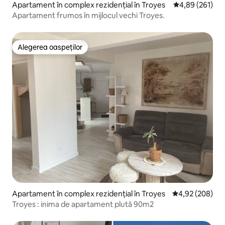
Apartament în complex rezidențial în Troyes
Scor mediu de 4
4,89 (261)
Apartament frumos în mijlocul vechi Troyes.
Alegerea oaspeților
Alegerea oaspeților
Apartament în complex rezidențial în Troyes
Scor mediu de 4
4,92 (208)
Troyes : inima de apartament plută 90m2