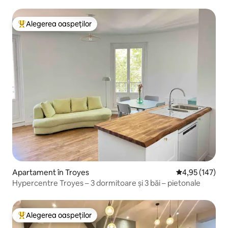
Alegerea oaspeților
Locuință din topul categoriei Alegerea oaspeților
Apartament în Troyes
Scor mediu de 4
4,95 (147)
Hypercentre Troyes – 3 dormitoare și 3 băi – pietonale
Alegerea oaspeților
Locuință din topul categoriei Alegerea oaspeților