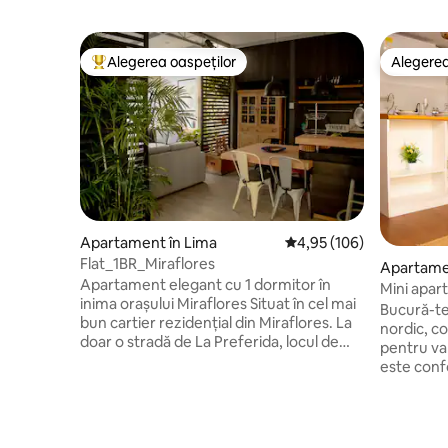
Alegerea oaspeților
Alegerea
Locuință din topul categoriei Alegerea oaspeților
Alegerea
Apartament în Lima
Scor mediu de 4,95 din 5
4,95 (106)
Flat_1BR_Miraflores
Apartamen
Apartament elegant cu 1 dormitor în
Mini apar
inima orașului Miraflores Situat în cel mai
aeroport
Bucură-te
bun cartier rezidențial din Miraflores. La
nordic, co
doar o stradă de La Preferida, locul de
pentru var
top cu fructe de mare al orașului și
este conf
aproape de cele mai bune cafenele. Un
10 minute
supermarket este la două străzi distanță,
Lima Peru
cu restaurante de top, baruri și viață de
Mall Plaza
noapte la câțiva pași. Situat la etajul al
bănci, ca