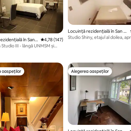
Locuință rezidențială în San M
iguel
Studio Shiny, etajul al doilea, a
ezidențială în San
Scor mediu de 4,78 din 5, 147 recenzii
4,78 (147)
San Marcos și PUCP
Studio III - lângă UNMSM și
5, 30 recenzii
e proprie
 oaspeților
Alegerea oaspeților
 oaspeților
Alegerea oaspeților
, 104 recenzii