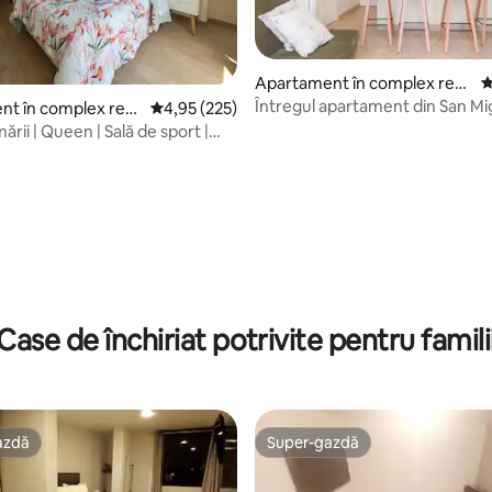
Apartament în complex rezi
S
dențial în San Miguel
Întregul apartament din San Mig
t în complex rezi
Scor mediu de 4,95 din 5, 225 recenzii
4,95 (225)
dormitoare.
 San Miguel
ării | Queen | Sală de sport |
zdă
, 116 recenzii
Case de închiriat potrivite pentru famili
azdă
Super-gazdă
azdă
Super-gazdă