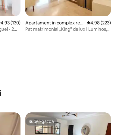
cor mediu de 4,93 din 5, 130 recenzii
4,93 (130)
Apartament în complex rezi
Scor mediu de 4,98 din 
4,98 (223)
dențial în Miraflores
uel - 2
Pat matrimonial „King” de lux | Luminos,
în centru, WOW| Stilul tău
i
Super-gazdă
Super-gazdă