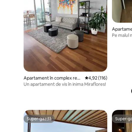
Apartamen
dențial în
Pe malul m
Super-ga
Apartament în complex rezi
Scor mediu de 4,92 din 5
4,92 (116)
dențial în Miraflores
Un apartament de vis în inima Miraflores!
Super-gazdă
Super-g
Super-gazdă
Super-g