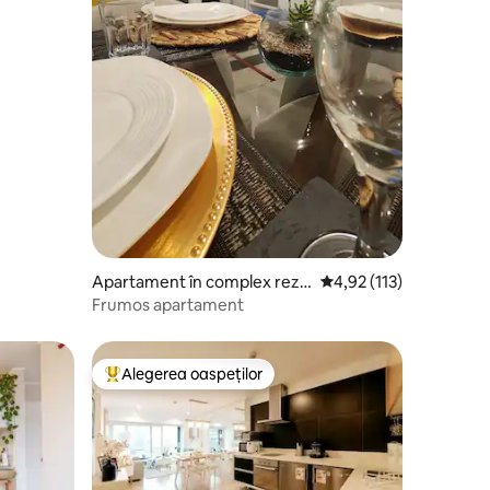
Apartament în complex rezi
Scor mediu de 4,92 din 
4,92 (113)
dențial în San Miguel
Frumos apartament
Alegerea oaspeților
Locuință din topul categoriei Alegerea oaspeților