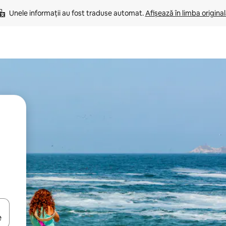
Unele informații au fost traduse automat. 
Afișează în limba origina
tele săgeată în sus și în jos sau prin gesturi de atingere ori glisare.