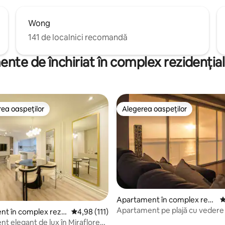
Wong
141 de localnici recomandă
nte de închiriat în complex rezidențial,
ea oaspeților
Alegerea oaspeților
 din topul categoriei Alegerea oaspeților
Alegerea oaspeților
Apartament în complex rezi
S
dențial în San Miguel
Apartament pe plajă cu vedere 
, 199 recenzii
t în complex rezid
Scor mediu de 4,98 din 5, 111 recenzii
4,98 (111)
180°!
Miraflores
t elegant de lux în Miraflores