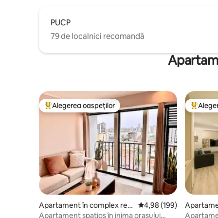
PUCP
79 de localnici recomandă
Apartame
Alegerea oaspeților
Aleger
Locuință din topul categoriei Alegerea oaspeților
Locuință
Apartament în complex rezi
Scor mediu de 4,98 din 5
4,98 (199)
Apartamen
dențial în Barranco
ențial în 
Apartament spațios în inima orașului
Apartamen