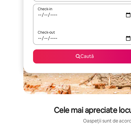
Check-in
Check-out
Caută
Cele mai apreciate locu
Oaspeții sunt de acord: