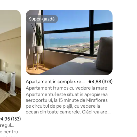
Apartame
Super-gazdă
Alegere
legerea oaspeților
Super-gazdă
Alegere
dențial î
Apartame
cu piscin
Modern, f
for long 
Fi,a 65” 
Disney+, 
espresso 
washer-dr
balcony.T
pool, gym
24/7 self
Apartament în complex rezi
Scor mediu de 4,88 din 
4,88 (373)
key, and 
dențial în San Miguel
located i
Apartament frumos cu vedere la mare
universit
Apartamentul este situat în apropierea
less than
aeroportului, la 15 minute de Miraflores
pe circuitul de pe plajă, cu vedere la
ocean din toate camerele. Clădirea are
pază non-stop și pază. Oferim serviciu de
cor mediu de 4,96 din 5, 153 recenzii
4,96 (153)
transfer de la/la aeroport și asistență
tregul
directă pentru oaspeți non-stop. Este
te pentru
complet echipat: încuietoare digitală, apă