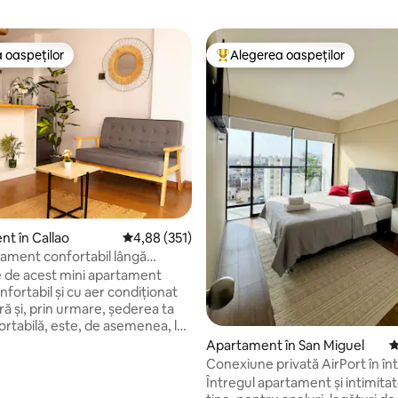
 oaspeților
Alegerea oaspeților
 oaspeților
Locuință din topul categoriei A
, 106 recenzii
t în Callao
Scor mediu de 4,88 din 5, 351 recenzii
4,88 (351)
tament confortabil lângă
 de acest mini apartament
nfortabil și cu aer condiționat
ă și, prin urmare, șederea ta
ortabilă, este, de asemenea, la
 de aeroportul internațional din
Apartament în San Miguel
S
, la 5 minute de mers pe jos de
Conexiune privată AirPort în în
 Bellavista, există restaurante,
apartament pentru tine
Întregul apartament și intimita
să de schimb valutar, cinema,