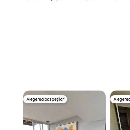
Barranco
*centric*
Alegerea oaspeților
Alegerea
Alegerea oaspeților
Alegerea