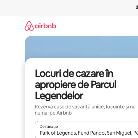
Ignoră
și
mergi
la
conținut
Locuri de cazare în
apropiere de Parcul
Legendelor
Rezervă case de vacanță unice, locuințe și nu
numai pe Airbnb
Destinație
Când se încarcă rezultatele, navighează folosind tas