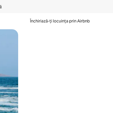
lă
Închiriază-ți locuința prin Airbnb