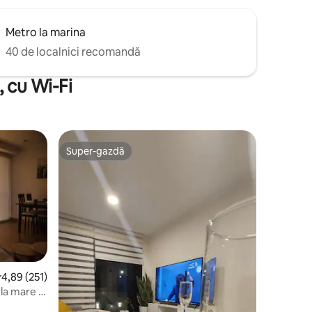
Metro la marina
40 de localnici recomandă
 cu Wi-Fi
Super-gazdă
Super-gazdă
cor mediu de 4,89 din 5, 251 recenzii
4,89 (251)
la mare la