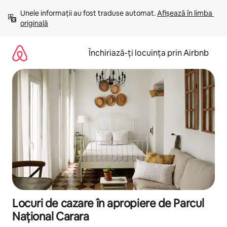
Ignoră
Unele informații au fost traduse automat. 
Afișează în limba 
și
originală
mergi
la
conținut
Închiriază-ți locuința prin Airbnb
Locuri de cazare în apropiere de Parcul
Național Carara