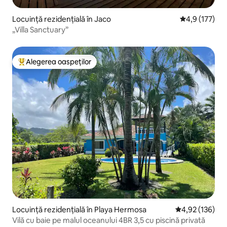
Locuință rezidențială în Jaco
Scor mediu de
4,9 (177)
„Villa Sanctuary”
Alegerea oaspeților
Locuință din topul categoriei Alegerea oaspeților
Locuință rezidențială în Playa Hermosa
Scor mediu de 4
4,92 (136)
Vilă cu baie pe malul oceanului 4BR 3,5 cu piscină privată