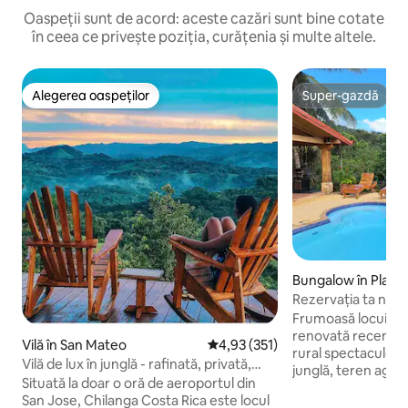
Oaspeții sunt de acord: aceste cazări sunt bine cotate
în ceea ce privește poziția, curățenia și multe altele.
Alegerea oaspeților
Super-gazdă
Alegerea oaspeților
Super-gazdă
Bungalow în Playa
a
Rezervația ta nat
8 piscine private
Frumoasă locuință
renovată recent, p
Vilă în San Mateo
Scor mediu de 4,93 din 5, 351 re
4,93 (351)
rural spectaculos d
Vilă de lux în junglă - rafinată, privată,
junglă, teren agricol
liniștită
Situată la doar o oră de aeroportul din
Situată pe coasta P
San Jose, Chilanga Costa Rica este locul
Rica, la doar 5 mi