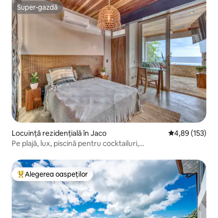
Super-gazdă
Super-gazdă
Locuință rezidențială în Jaco
Scor mediu de 4
4,89 (153)
Pe plajă, lux, piscină pentru cocktailuri,
bucătărie,Midtown2
Alegerea oaspeților
Locuință din topul categoriei Alegerea oaspeților