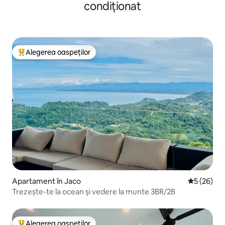
condiționat
Alegerea oaspeților
Locuință din topul categoriei Alegerea oaspeților
Apartament în Jaco
Scor mediu 
5 (26)
Trezește-te la ocean și vedere la munte 3BR/2B
Alegerea oaspeților