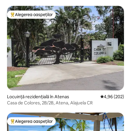
Alegerea oaspeților
Locuință din topul categoriei Alegerea oaspeților
Locuință rezidențială în Atenas
Scor mediu de 4
4,96 (202)
Casa de Colores, 2B/2B, Atena, Alajuela CR
Alegerea oaspeților
Locuință din topul categoriei Alegerea oaspeților