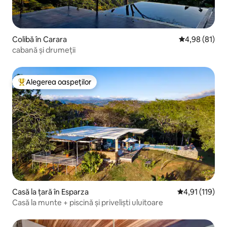
Colibă în Carara
Scor mediu de 
4,98 (81)
cabană și drumeții
Alegerea oaspeților
Locuință din topul categoriei Alegerea oaspeților
Casă la țară în Esparza
Scor mediu de 
4,91 (119)
Casă la munte + piscină și priveliști uluitoare