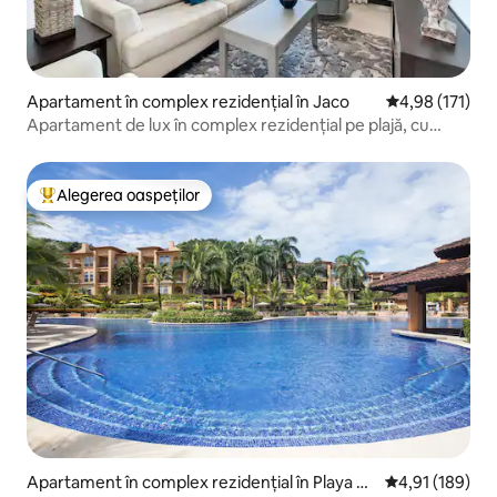
Apartament în complex rezidențial în Jaco
Scor mediu de 4
4,98 (171)
Apartament de lux în complex rezidențial pe plajă, cu
piscină. Etajul 5.
Alegerea oaspeților
Locuință din topul categoriei Alegerea oaspeților
Apartament în complex rezidențial în Playa H
Scor mediu de 4
4,91 (189)