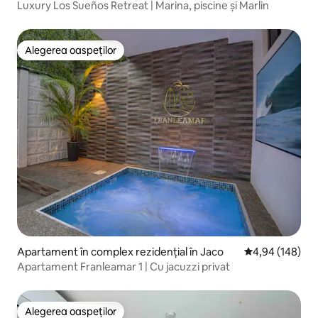
erradura
Luxury Los Sueños Retreat | Marina, piscine și Marlin
Alegerea oaspeților
Alegerea oaspeților
Apartament în complex rezidențial în Jaco
Scor mediu de 4
4,94 (148)
Apartament Franleamar 1 | Cu jacuzzi privat
Alegerea oaspeților
Alegerea oaspeților