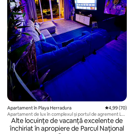
Apartament în Playa Herradura
Scor mediu de 
4,99 (70)
Apartament de lux în complexul și portul de agrement Los
Alte locuințe de vacanță excelente de
Sueños
închiriat în apropiere de Parcul Național