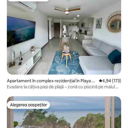
Apartament în complex rezidențial în Playa M
Scor mediu de 4
4,94 (173)
antas
Evadare la câțiva pași de plajă – zonă cu piscină pe malul
mării
Alegerea oaspeților
Alegerea oaspeților