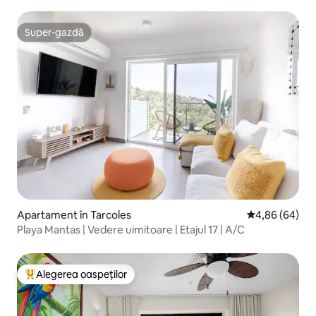
Super-gazdă
Super-gazdă
Apartament în Tarcoles
Scor mediu de 
4,86 (64)
Playa Mantas | Vedere uimitoare | Etajul 17 | A/C
Alegerea oaspeților
Locuință din topul categoriei Alegerea oaspeților