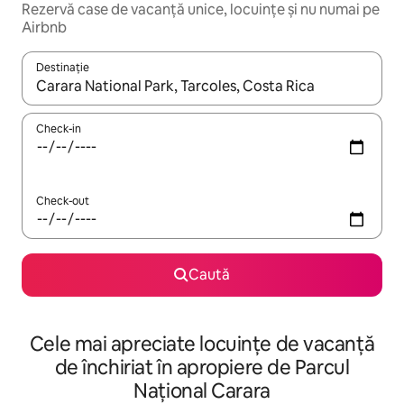
Rezervă case de vacanță unice, locuințe și nu numai pe
Airbnb
Destinație
Când se încarcă rezultatele, navighează folosind tastele săgeată î
Check-in
Check-out
Caută
Cele mai apreciate locuințe de vacanță
de închiriat în apropiere de Parcul
Național Carara