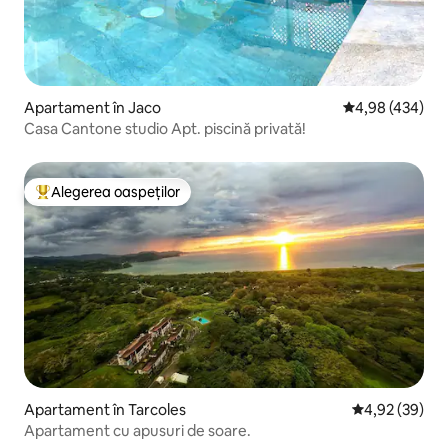
Apartament în Jaco
Scor mediu de 4
4,98 (434)
Casa Cantone studio Apt. piscină privată!
Alegerea oaspeților
Locuință din topul categoriei Alegerea oaspeților
Apartament în Tarcoles
Scor mediu de 
4,92 (39)
Apartament cu apusuri de soare.