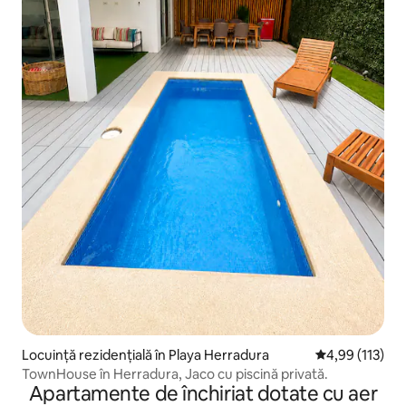
Locuință rezidențială în Playa Herradura
Scor mediu de 4
4,99 (113)
TownHouse în Herradura, Jaco cu piscină privată.
Apartamente de închiriat dotate cu aer