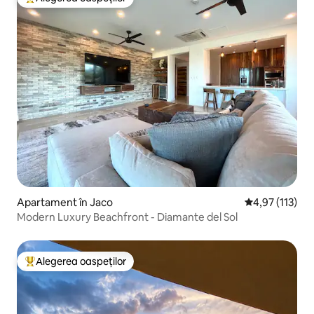
Locuință din topul categoriei Alegerea oaspeților
Apartament în Jaco
Scor mediu de 
4,97 (113)
Modern Luxury Beachfront - Diamante del Sol
Alegerea oaspeților
Locuință din topul categoriei Alegerea oaspeților