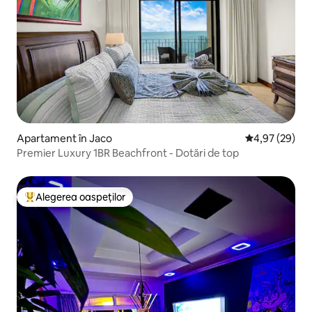
Apartament în Jaco
Scor mediu de 
4,97 (29)
Premier Luxury 1BR Beachfront - Dotări de top
Alegerea oaspeților
Locuință din topul categoriei Alegerea oaspeților