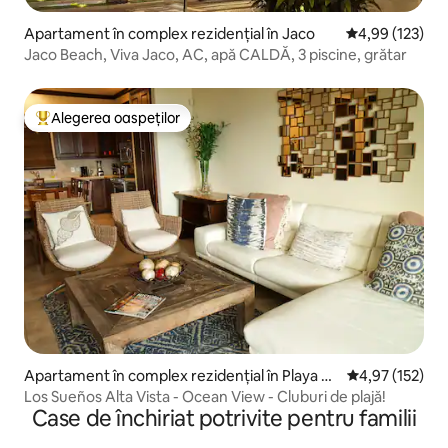
Apartament în complex rezidențial în Jaco
Scor mediu de 4
4,99 (123)
Jaco Beach, Viva Jaco, AC, apă CALDĂ, 3 piscine, grătar
Alegerea oaspeților
Locuință din topul categoriei Alegerea oaspeților
Apartament în complex rezidențial în Playa H
Scor mediu de 4
4,97 (152)
erradura
Los Sueños Alta Vista - Ocean View - Cluburi de plajă!
Case de închiriat potrivite pentru familii