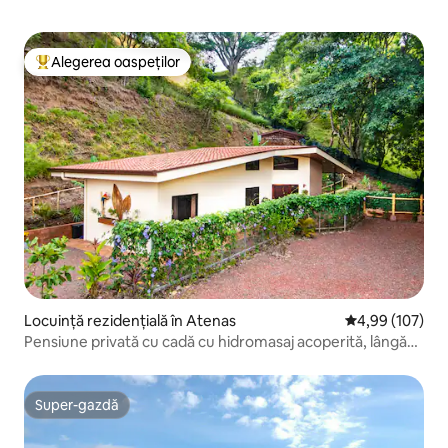
Alegerea oaspeților
Locuință din topul categoriei Alegerea oaspeților
Locuință rezidențială în Atenas
Scor mediu de 4
4,99 (107)
Pensiune privată cu cadă cu hidromasaj acoperită, lângă
Atenas
Super-gazdă
Super-gazdă