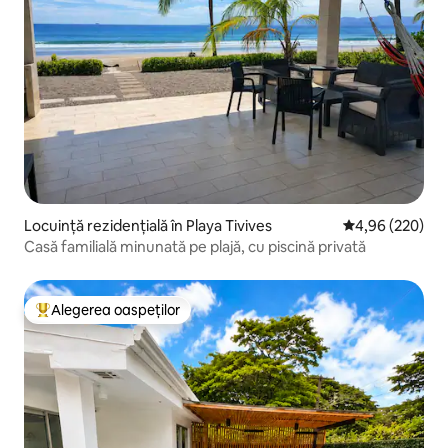
Locuință rezidențială în Playa Tivives
Scor mediu de 4
4,96 (220)
Casă familială minunată pe plajă, cu piscină privată
Alegerea oaspeților
Locuință din topul categoriei Alegerea oaspeților