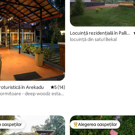
5, 70 recenzii
Locuință rezidențială în Pallik
kara II
locuință din satul Bekal
oturistică în Arekadu
Scor mediu de 5 din 5, 14 recenzii
5 (14)
 dormitoare - deep woodz estate
 oaspeților
Alegerea oaspeților
 oaspeților
Locuință din topul categoriei A