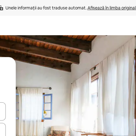
Unele informații au fost traduse automat. 
Afișează în limba origina
tele săgeată în sus și în jos sau prin gesturi de atingere ori glisare.