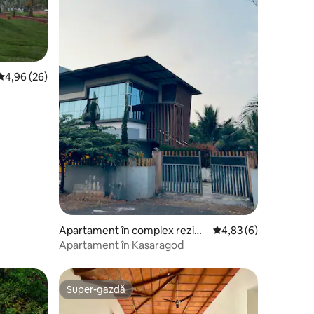
Scor mediu de 4,96 din 5, 26 recenzii
4,96 (26)
Apartament în complex rezide
Scor mediu de 4,83 di
4,83 (6)
nțial în Kanhangad
Apartament în Kasaragod
Super-gazdă
legerea oaspeților
Super-gazdă