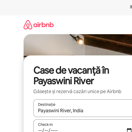
Ignoră
și
mergi
la
conținut
Case de vacanță în
Payaswini River
Găsește și rezervă cazări unice pe Airbnb
Destinație
Când se încarcă rezultatele, navighează folosind tas
Check-in