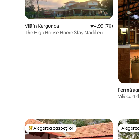
Vilă în Kargunda
Scor mediu de 4,99 din 
4,99 (70)
The High House Home Stay Madikeri
Fermă agr
Vilă cu 4
Coorg
Alegerea oaspeților
Alegerea
Locuință din topul categoriei Alegerea oaspeților
Alegerea