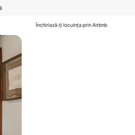
lă
Închiriază-ți locuința prin Airbnb