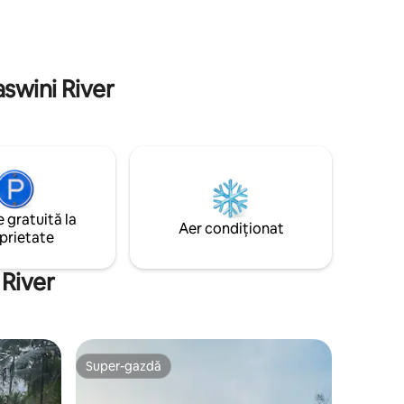
alore,
imentezi
swini River
 gratuită la
Aer condiționat
prietate
 River
Super-gazdă
Super-gazdă