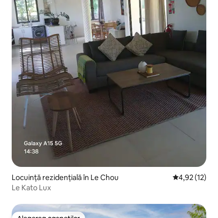
Locuință rezidențială în Le Chou
Scor mediu de
4,92 (12)
Le Kato Lux