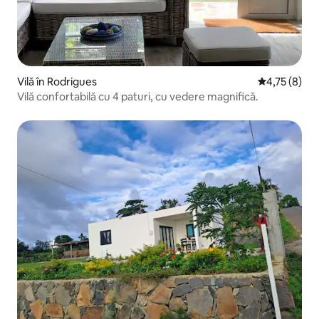
Vilă în Rodrigues
Scor mediu d
4,75 (8)
Vilă confortabilă cu 4 paturi, cu vedere magnifică.