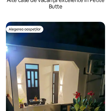
Alte case de vacanță excelente în Petite
Butte
Alegerea oaspeților
Alegerea oaspeților