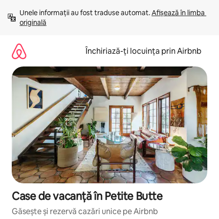
Ignoră
Unele informații au fost traduse automat. 
Afișează în limba 
și
originală
mergi
la
conținut
Închiriază-ți locuința prin Airbnb
Case de vacanță în Petite Butte
Găsește și rezervă cazări unice pe Airbnb