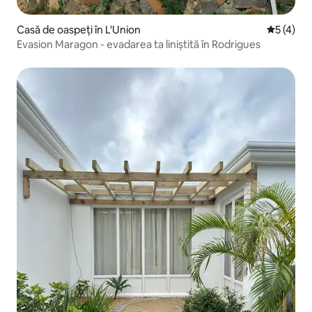
Casă de oaspeți în L'Union
Scor medi
5 (4)
Evasion Maragon - evadarea ta liniștită în Rodrigues