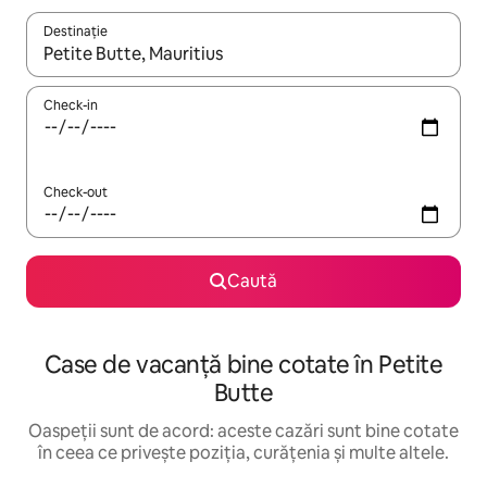
Destinație
Când se încarcă rezultatele, navighează folosind tastele săgeată î
Check-in
Check-out
Caută
Case de vacanță bine cotate în Petite
Butte
Oaspeții sunt de acord: aceste cazări sunt bine cotate
în ceea ce privește poziția, curățenia și multe altele.