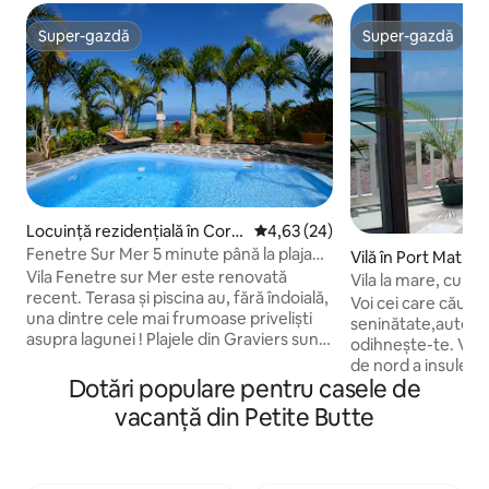
Super-gazdă
Super-gazdă
Super-gazdă
Super-gazdă
Locuință rezidențială în Coro
Scor mediu de 4,63 din 5, 24 re
4,63 (24)
mandel
Fenetre Sur Mer 5 minute până la plaja
Vilă în Port Mathur
Graviers
Vila Fenetre sur Mer este renovată
Vila la mare, cu v
recent. Terasa și piscina au, fără îndoială,
Voi cei care căutaț
una dintre cele mai frumoase priveliști
seninătate,autentic
asupra lagunei ! Plajele din Graviers sunt
odihnește-te. Vila
la numai 5 minute cu mașina. Vila «
de nord a insulei, 
Fenêtre sur mer » poate găzdui până la 6
Dotări populare pentru casele de
la 10 minute de me
oaspeți, cu toate acestea este
Mathurin. Foarte bine deservit de
vacanță din Petite Butte
confortabilă pentru un cuplu. Ringo
autobuze. Vă invit să descoperiți arta de
gătește pentru tine contra cost, grătare
a trăi în Rodrigues
sau mese locale, primește languste și
această stațiune d
crabi , organizează tururi cu barca în