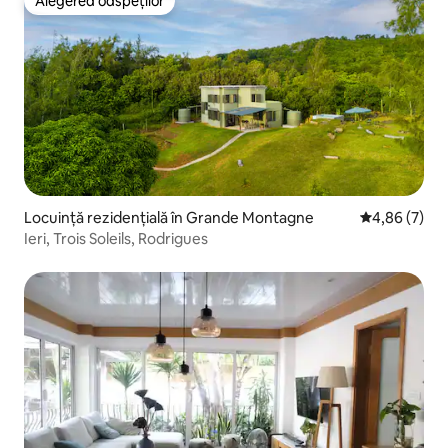
Alegerea oaspeților
Alegerea oaspeților
Locuință rezidențială în Grande Montagne
Scor mediu de
4,86 (7)
Ieri, Trois Soleils, Rodrigues