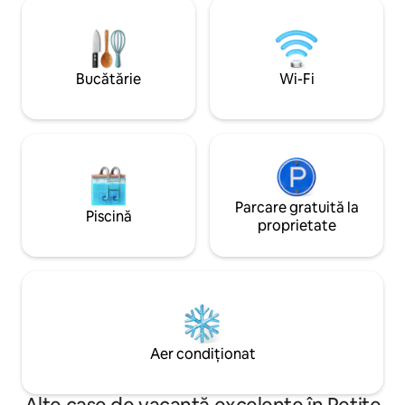
ideal între munte 
lagună. Supermarket mic în Graviers sau
ocean). Insula Rod
mai multe magazine în Mont Lubin, la 15
mică insulă din Ma
minute cu mașina.
560 km de Mauritius. Vila este co
echipată.
Bucătărie
Wi-Fi
Parcare gratuită la
Piscină
proprietate
Aer condiționat