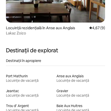
Locuință rezidențială în Anse aux Anglais
Scor mediu de
4,67 (9)
Lakaz Zoizo
Destinații de explorat
Destinații în apropiere
Port Mathurin
Anse aux Anglais
Locuințe de vacanță
Locuințe de vacanță
Jeantac
Gravier
Locuințe de vacanță
Locuințe de vacanță
Trou d' Argent
Baie Aux Huitres
Locuințe de vacanță
Locuințe de vacanță