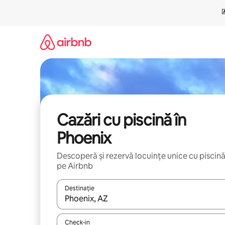
Ignoră
și
mergi
la
conținut
Cazări cu piscină în
Phoenix
Descoperă și rezervă locuințe unice cu piscin
pe Airbnb
Destinație
Când se încarcă rezultatele, navighează folosind tas
Check-in