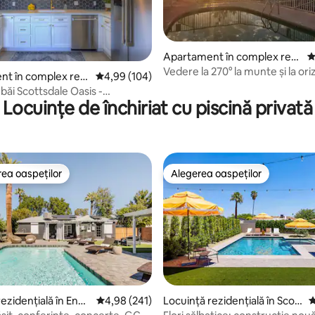
Apartament în complex rezi
S
, 266 recenzii
dențial în Muntele Nord
Vedere la 270° la munte și la ori
t în complex rezi
Scor mediu de 4,99 din 5, 104 recenzii
4,99 (104)
Bijuterie de la mijlocul secolului
 Scottsdale de Sud
 băi Scottsdale Oasis -
Locuințe de închiriat cu piscină privată
k Views!
ea oaspeților
Alegerea oaspeților
 din topul categoriei Alegerea oaspeților
Alegerea oaspeților
ezidențială în Enca
Scor mediu de 4,98 din 5, 241 recenzii
4,98 (241)
Locuință rezidențială în Scott
S
sdale