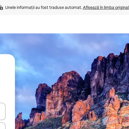
Unele informații au fost traduse automat. 
Afișează în limba origina
ă
tele săgeată în sus și în jos sau prin gesturi de atingere ori glisare.