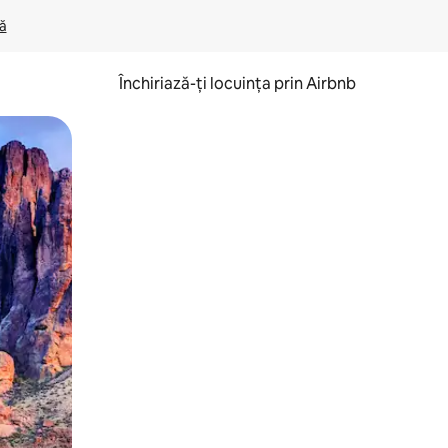
lă
Închiriază-ți locuința prin Airbnb