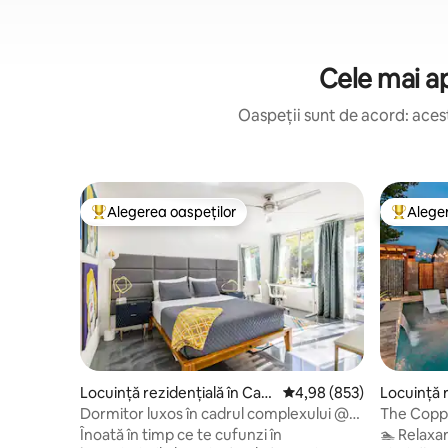
Cele mai ap
Oaspeții sunt de acord: acest
Alegerea oaspeților
Aleger
Locuință din topul categoriei Alegerea oaspeților
Locuință
Locuință rezidențială în Cam
Scor mediu de 4,98 din 5
4,98 (853)
Locuință r
elback East
ley
Dormitor luxos în cadrul complexului @
The Coppe
Villa Paradiso
încălzită ș
Înoată în timp ce te cufunzi în
🏊 Relaxar