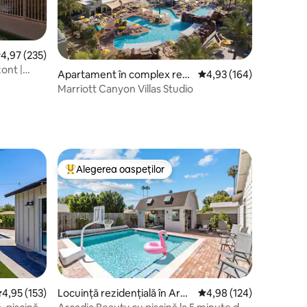
cor mediu de 4,97 din 5, 235 recenzii
4,97 (235)
zont |
Apartament în complex rezi
Scor mediu de 4,93 din 
4,93 (164)
dențial în Desert Ridge
Marriott Canyon Villas Studio
Alegerea oaspeților
Locuință din topul categoriei Alegerea oaspeților
cor mediu de 4,95 din 5, 153 recenzii
4,95 (153)
Locuință rezidențială în Arca
Scor mediu de 4,98 din 
4,98 (124)
dia