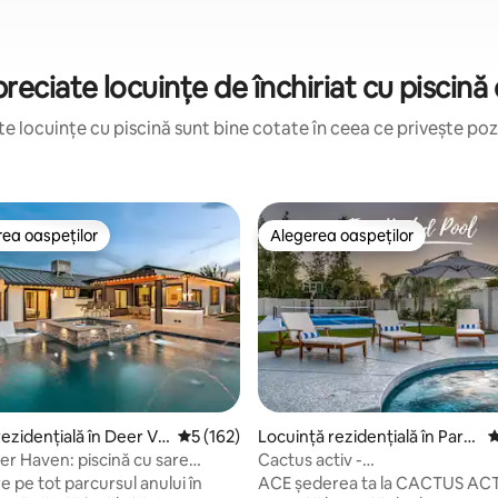
reciate locuințe de închiriat cu piscină
e locuințe cu piscină sunt bine cotate în ceea ce privește poziț
ea oaspeților
Alegerea oaspeților
 din topul categoriei Alegerea oaspeților
Alegerea oaspeților
, 853 recenzii
ezidențială în Deer Val
Scor mediu de 5 din 5, 162 recenzii
5 (162)
Locuință rezidențială în Para
S
dise Valley Village
r Haven: piscină cu sare
Cactus activ -
i spa de lux
Pickleball/Bball/Piscină/Golf/Fir
e pe tot parcursul anului în
ACE șederea ta la CACTUS ACT