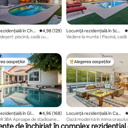
, 163 recenzii
ezidențială în Cha
Scor mediu de 4,98 din 5, 129 recenzii
4,98 (129)
Locuință rezidențială în Scot
S
tsdale
 deșert: piscină, cadă cu
Vedere la munte | Piscină, cadă
, saună și minigolf
hidromasaj, teren de golf în mi
6 găuri
ea oaspeților
Alegerea oaspeților
 din topul categoriei Alegerea oaspeților
Locuință din topul categoriei A
, 120 recenzii
ezidențială în Glen
Scor mediu de 4,96 din 5, 168 recenzii
4,96 (168)
Locuință rezidențială în Cam
S
elback East
pe de stadioane
Oază modernă în inima orașului
te de închiriat în complex rezidențial 
 de curățenie
3,5ba