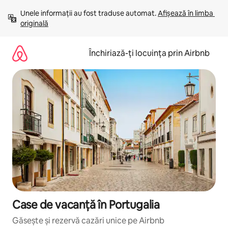
Ignoră
Unele informații au fost traduse automat. 
Afișează în limba 
și
originală
mergi
la
conținut
Închiriază-ți locuința prin Airbnb
Case de vacanță în Portugalia
Găsește și rezervă cazări unice pe Airbnb