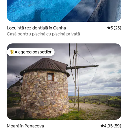
Locuință rezidențială în Canha
Scor mediu
5 (25)
Casă pentru piscină cu piscină privată
Alegerea oaspeților
Locuință din topul categoriei Alegerea oaspeților
Moară în Penacova
Scor mediu de 
4,95 (59)