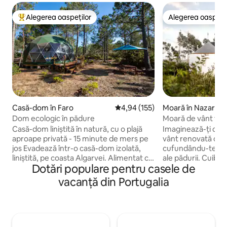
Alegerea oaspeților
Alegerea oaspețil
Locuință din topul categoriei Alegerea oaspeților
Alegerea oaspețil
Casă-dom în Faro
Scor mediu de 4,94 din 5, 155 re
4,94 (155)
Moară în Nazaré
Dom ecologic în pădure
Moară de vânt fore
10 minute de plajă
Casă-dom liniștită în natură, cu o plajă
Imaginează-ți că s
aproape privată - 15 minute de mers pe
vânt renovată din s
jos Evadează într-o casă-dom izolată,
cufundându-te în îm
liniștită, pe coasta Algarvei. Alimentat cu
ale pădurii. Cuibărită pe vârful unui deal
Dotări populare pentru casele de
energie solară și înconjurat de natură,
împădurit, locația m
oferă un refugiu simplu, dar confortabil,
permite să te bucu
vacanță din Portugalia
cu bucătărie în aer liber, duș cu apă caldă
adiacente și să te s
și toaletă ecologică cu compost. O plajă
asemenea, să explo
liniștită, aproape privată, se află la doar 15
mai bune plaje de p
minute de mers pe jos prin vegetația
doar câteva minute dista
mediteraneeană. Trezește-te în lumina
Nazaré, un oraș pe