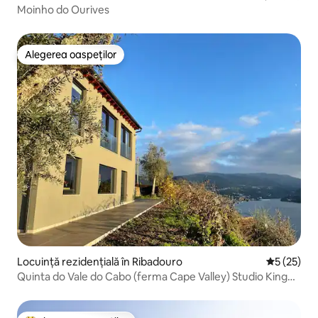
Moinho do Ourives
Alegerea oaspeților
Alegerea oaspeților
Locuință rezidențială în Ribadouro
Scor mediu
5 (25)
Quinta do Vale do Cabo (ferma Cape Valley) Studio King
Deluxe