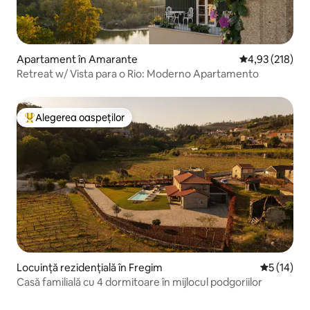
Apartament în Amarante
Scor mediu de 4
4,93 (218)
Retreat w/ Vista para o Rio: Moderno Apartamento
Alegerea oaspeților
Locuință din topul categoriei Alegerea oaspeților
Locuință rezidențială în Fregim
Scor mediu
5 (14)
Casă familială cu 4 dormitoare în mijlocul podgoriilor