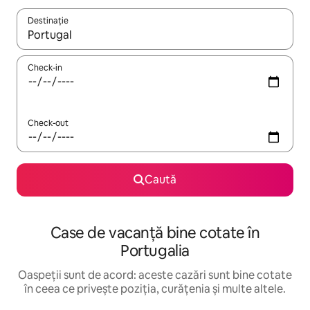
Destinație
Când se încarcă rezultatele, navighează folosind tastele săgeată î
Check-in
Check-out
Caută
Case de vacanță bine cotate în
Portugalia
Oaspeții sunt de acord: aceste cazări sunt bine cotate
în ceea ce privește poziția, curățenia și multe altele.