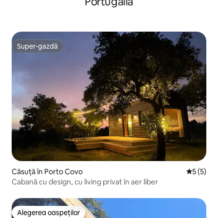
Portugalia
Super-gazdă
Super-gazdă
Căsuță în Porto Covo
Scor medi
5 (5)
Cabană cu design, cu living privat în aer liber
Alegerea oaspeților
Alegerea oaspeților