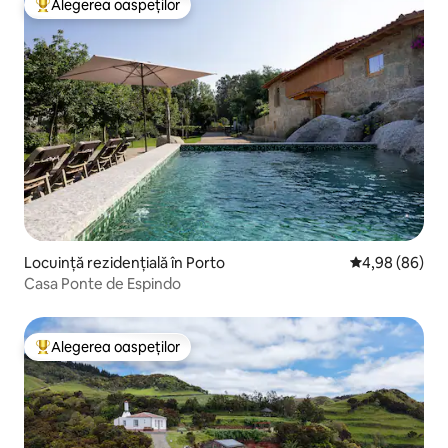
Alegerea oaspeților
Locuință din topul categoriei Alegerea oaspeților
Locuință rezidențială în Porto
Scor mediu de 
4,98 (86)
Casa Ponte de Espindo
Alegerea oaspeților
Locuință din topul categoriei Alegerea oaspeților