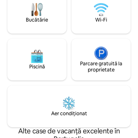
blândă a dimineții, explorează poteci
cunoscut pentru ce
naturale și bucură-te de înot, de plimbări
lume, pitorescul o
pe stânci și de apusuri de soare
Martinho și satul 
Bucătărie
Wi-Fi
frumoase lângă ocean.
la doar câteva min
Parcare gratuită la
Piscină
proprietate
Aer condiționat
Alte case de vacanță excelente în