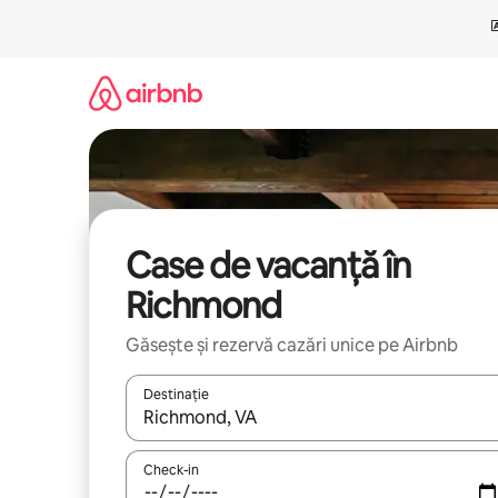
Ignoră
și
mergi
la
conținut
Case de vacanță în
Richmond
Găsește și rezervă cazări unice pe Airbnb
Destinație
Când se încarcă rezultatele, navighează folosind tas
Check-in