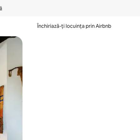
lă
Închiriază-ți locuința prin Airbnb