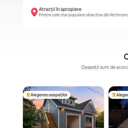
Atracții în apropiere
Printre cele mai populare obiective din Richmon
C
Oaspeții sunt de acord:
Alegerea oaspeților
Aleger
Locuință din topul categoriei Alegerea oaspeților
Locuință