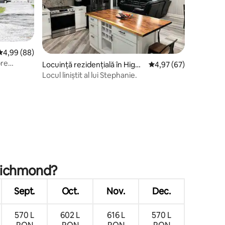
Scor mediu de 4,99 din 5, 88 recenzii
4,99 (88)
pre
Locuință rezidențială în Highl
Scor mediu de 4,97 din
4,97 (67)
and Springs
Locul liniștit al lui Stephanie.
 Richmond?
Sept.
Oct.
Nov.
Dec.
570 L
602 L
616 L
570 L