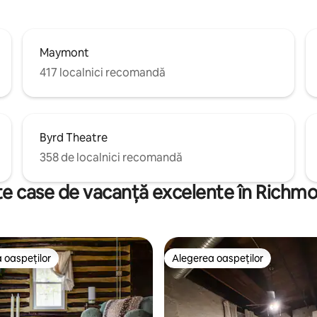
Maymont
417 localnici recomandă
Byrd Theatre
358 de localnici recomandă
te case de vacanță excelente în Richm
 oaspeților
Alegerea oaspeților
 oaspeților
Alegerea oaspeților