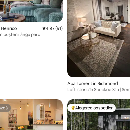
 Henrico
Scor mediu de 4,97 din 5, 91 recenzii
4,97 (91)
n bușteni lângă parc
n 5, 4 recenzii
Apartament în Richmond
Loft istoric în Shockoe Slip | 
409
azdă
Alegerea oaspeților
azdă
Locuință din topul categoriei A