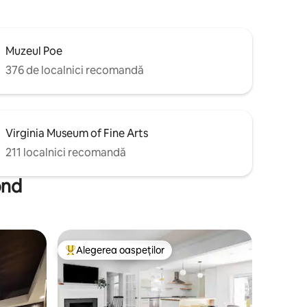
Muzeul Poe
376 de localnici recomandă
Virginia Museum of Fine Arts
211 localnici recomandă
ond
Alegerea oaspeților
Locuință din topul categoriei Alegerea oaspeților