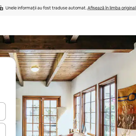
Unele informații au fost traduse automat. 
Afișează în limba origina
tele săgeată în sus și în jos sau prin gesturi de atingere ori glisare.