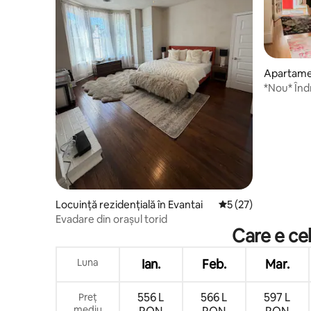
Apartamen
*Nou* Înd
adâncă în 
Locuință rezidențială în Evantai
Scor mediu de 5 din 
5 (27)
Evadare din orașul torid
Care e ce
Luna
Ian.
Feb.
Mar.
556 L
566 L
597 L
Preț
mediu