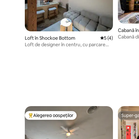
Cabană în
Cabană di
Loft în Shockoe Bottom
Scor mediu de 5 di
5 (4)
Loft de designer în centru, cu parcare
inclusă
Alegerea oaspeților
Super-g
Locuință din topul categoriei Alegerea oaspeților
Super-g