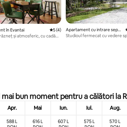
Apartament cu intrare separ
t în Evantai
Scor mediu de 5 din 5, 4 recenzii
5 (4)
ată în Richmond
Studioul fermecat cu vedere s
răzneț și atmosferic, cu cadă
vârfurile copacilor
Fan District
5, 27 recenzii
l mai bun moment pentru a călători la
Apr.
Mai
Iun.
Iul.
Aug.
588 L
616 L
607 L
575 L
570 L