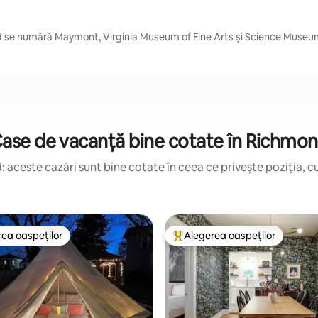
d se numără Maymont, Virginia Museum of Fine Arts și Science Museum
ase de vacanță bine cotate în Richmo
 aceste cazări sunt bine cotate în ceea ce privește poziția, cu
ea oaspeților
Alegerea oaspeților
 din topul categoriei Alegerea oaspeților
Locuință din topul categoriei A