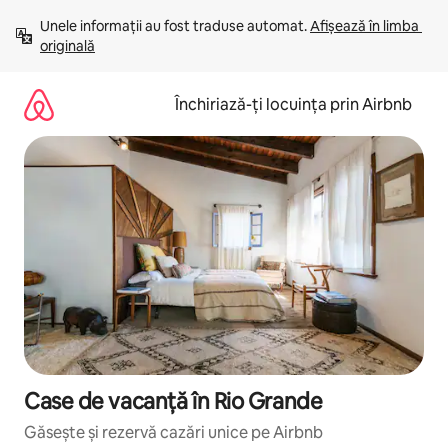
Ignoră
Unele informații au fost traduse automat. 
Afișează în limba 
și
originală
mergi
la
conținut
Închiriază-ți locuința prin Airbnb
Case de vacanță în Rio Grande
Găsește și rezervă cazări unice pe Airbnb