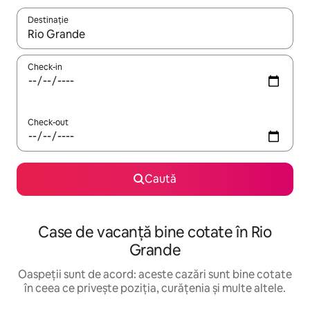
Destinație
Când se încarcă rezultatele, navighează folosind tastele săgeată î
Check-in
Check-out
Caută
Case de vacanță bine cotate în Rio
Grande
Oaspeții sunt de acord: aceste cazări sunt bine cotate
în ceea ce privește poziția, curățenia și multe altele.