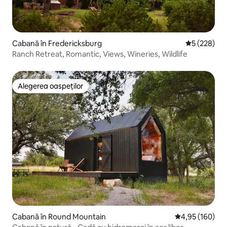
Cabană în Fredericksburg
Scor mediu d
5 (228)
Ranch Retreat, Romantic, Views, Wineries, Wildlife
Alegerea oaspeților
Alegerea oaspeților
Cabană în Round Mountain
Scor mediu de 4
4,95 (160)