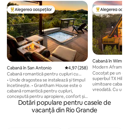
Alegerea oaspeților
Alegerea oaspe
Locuință din topul categoriei Alegerea oaspeților
Locuință din topu
Cabană în Wimber
Modern Aframe Tu
Cabană în San Antonio
Scor mediu de 4,97 din 5, 258 re
4,97 (258)
cadă cu hidromasaj
Cocoțat pe un deal
Cabană romantică pentru cupluri cu
superbul TX Hill Co
cadă cu hidromasaj privată
• Unde dragostea se instalează și timpul
uimitoare cabană t
încetinește. • Grantham House este o
vreodată. Cu un am
cabană romantică pentru cupluri,
mijlocul secolului și
concepută pentru apropiere, confort și
spațiu este super
Dotări populare pentru casele de
momente de neuitat. O locuință
într-un buzunar al 
preferată de oaspeți, cu recenzii
vacanță din Rio Grande
3 acri de stejari, el
remarcabile. Clasificată printre primele
Ferestrele frontale
1 % dintre locuințele Airbnb. • Amplasat
ridicată oferă o ve
în zona deluroasă din Texas, acest
peste dealuri și il