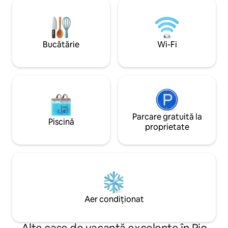
refugiu privat oferă priveliști frumoase,
întunecat creează 
o cadă cu hidromasaj caldă și un spațiu
înstelat uluitor. C
confortabil conceput pentru două
dușul în aer liber 
persoane. • Indiferent dacă sărbătoriți
tort!
ceva special sau pur și simplu evadați din
Bucătărie
Wi-Fi
cotidian, acesta este un loc unde vă
puteți relaxa, reconecta și bucura de
timpul petrecut împreună.
Parcare gratuită la
Piscină
proprietate
Aer condiționat