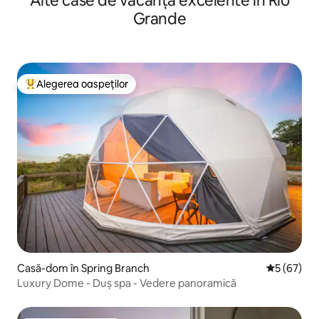
Alte case de vacanță excelente în Rio
Grande
Alegerea oaspeților
Locuință din topul categoriei Alegerea oaspeților
Casă-dom în Spring Branch
Scor mediu 
5 (67)
Luxury Dome - Duș spa - Vedere panoramică