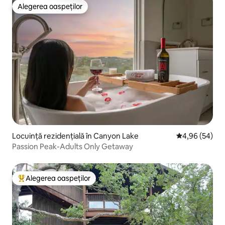
Alegerea oaspeților
Alegerea oaspeților
Locuință rezidențială în Canyon Lake
Scor mediu de 
4,96 (54)
Passion Peak-Adults Only Getaway
Alegerea oaspeților
Locuință din topul categoriei Alegerea oaspeților