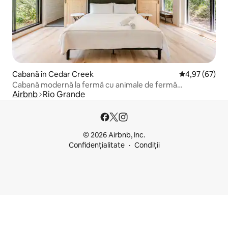
Cabană în Cedar Creek
Scor mediu de 
4,97 (67)
Cabană modernă la fermă cu animale de fermă
Airbnb
Rio Grande
prietenoase
© 2026 Airbnb, Inc.
Confidențialitate
Condiții