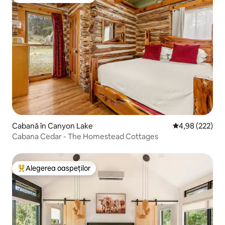
Locuință din topul categoriei Alegerea oaspeților
Cabană în Canyon Lake
Scor mediu de 4
4,98 (222)
Cabana Cedar - The Homestead Cottages
Alegerea oaspeților
Locuință din topul categoriei Alegerea oaspeților