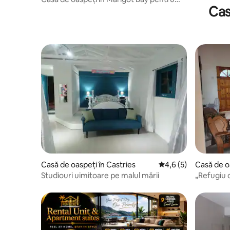
Cas
până la 4 persoane!
Casă de oaspeți în Castries
Scor mediu de 4,6 di
4,6 (5)
Casă de o
Studiouri uimitoare pe malul mării
„Refugiu c
Black Bay,