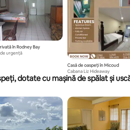
ivată în Rodney Bay
 de urgență
Casă de oaspeți în Micoud
Cabana Liz Hideaway
speți, dotate cu mașină de spălat și us