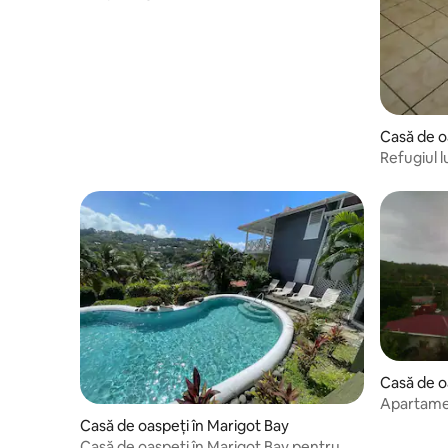
Casă de o
Refugiul 
Casă de o
Apartame
Casă de oaspeți în Marigot Bay
Casă de oaspeți în Marigot Bay pentru