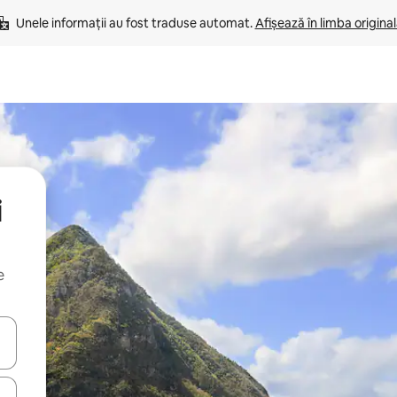
Unele informații au fost traduse automat. 
Afișează în limba origina
i
e
tele săgeată în sus și în jos sau prin gesturi de atingere ori glisare.