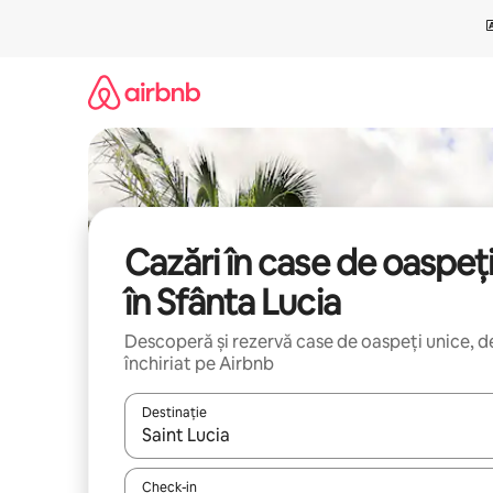
Ignoră
și
mergi
la
conținut
Cazări în case de oaspeț
în Sfânta Lucia
Descoperă și rezervă case de oaspeți unice, d
închiriat pe Airbnb
Destinație
Când se încarcă rezultatele, navighează folosind tas
Check-in