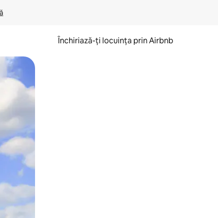
lă
Închiriază-ți locuința prin Airbnb