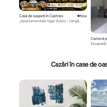
Casă de oaspeți în Castries
Cazare nouă
Nou
„Apartamentele Vigie Suites – Lângă
aeroport și plajă”
Cameră pr
Escapadă
Cazări în case de oa