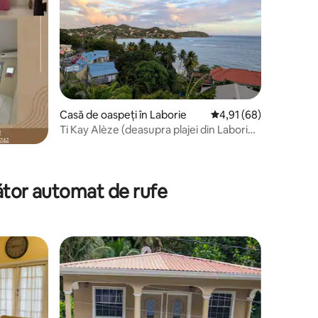
Casă de oaspeți în Laborie
Scor mediu de 4,91 din
4,91 (68)
Ti Kay Alèze (deasupra plajei din Laborie,
vedere minunată)
cător automat de rufe