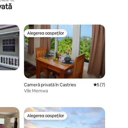
vată
Alegerea oaspeților
Alegerea oaspeților
Cameră privată în Castries
Scor mediu de 5 di
5 (7)
Vile Memwa
Alegerea oaspeților
Alegerea oaspeților