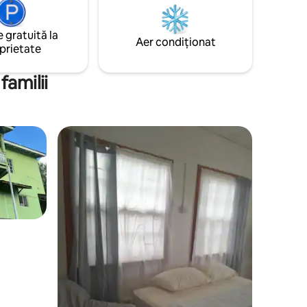
plajă, cumpărături, aeroport,
te
divertisment, transport public. Solicită un
 sale mari
serviciu de menajeră de 3 ori/săpt.
 gratuită la
ă
Aer condiționat
Valoare imbatabilă!!!
prietate
rioritatea
casă
familii
milii