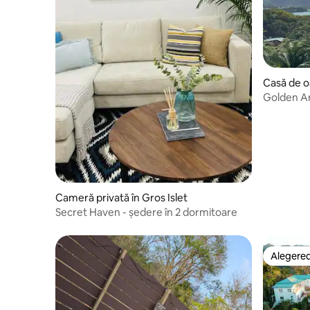
Casă de o
Golden Ar
vedere la
Cameră privată în Gros Islet
Secret Haven - ședere în 2 dormitoare
Alegerea
Alegerea