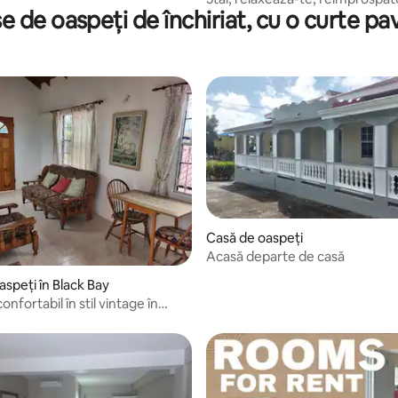
e de oaspeți de închiriat, cu o curte pa
Casă de oaspeți
Acasă departe de casă
n 5, 5 recenzii
aspeți în Black Bay
onfortabil în stil vintage în
 Vieux Fort”