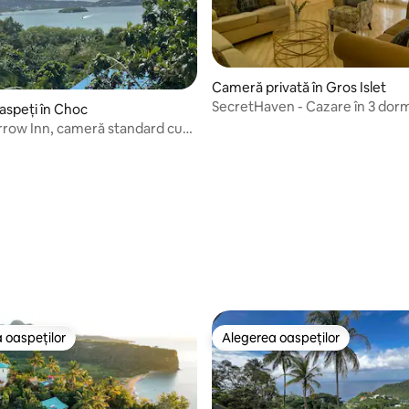
Cameră privată în Gros Islet
SecretHaven - Cazare în 3 dor
aspeți în Choc
row Inn, cameră standard cu
 ocean
 oaspeților
Alegerea oaspeților
 oaspeților
Alegerea oaspeților