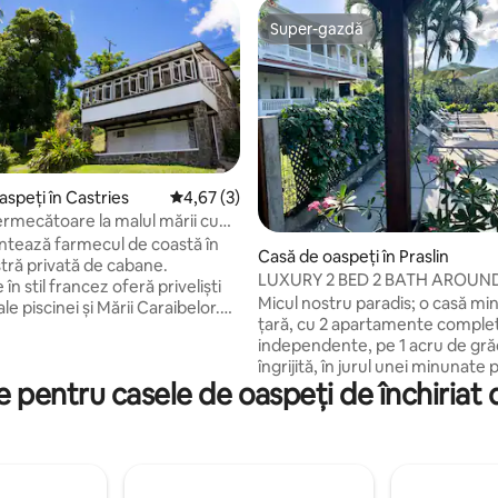
Super-gazdă
Super-gazdă
aspeți în Castries
Scor mediu de 4,67 din 5, 3 recenzii
4,67 (3)
rmecătoare la malul mării cu
tează farmecul de coastă în
Casă de oaspeți în Praslin
5, 15 recenzii
tră privată de cabane.
LUXURY 2 BED 2 BATH AROUN
 în stil francez oferă priveliști
AC INFINITY POOL
Micul nostru paradis; o casă mi
ale piscinei și Mării Caraibelor.
țară, cu 2 apartamente comple
te situată pe uimitoarea
independente, pe 1 acru de gră
Vigie și se află la doar 2 minute
îngrijită, în jurul unei minunate 
 jos până la plaja Vigie lungă de
 pentru casele de oaspeți de închiriat 
sare infinită, cu vedere la Ocea
e tot confortul necesar; aer
Atlantic. Perfect pentru iubitori
t, lenjerie de pat proaspătă,
natură. Un loc ideal pentru a te 
ize, baie privată și multă lumină
te relaxa în pace după aventuril
Oaspeții se pot relaxa într-o
pe care Sfânta Lucia le poate ofe
 apă sărată pe terenul spațios,
în mod constant o briză frumoa
ținut. Siguranță asigurată cu