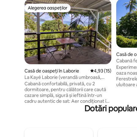
Alegerea oaspeților
Alegerea oaspeților
Casă de o
Cabană fe
piscină
Experimen
Casă de oaspeți în Laborie
Scor mediu de 4,93 din 
4,93 (15)
oaza noas
La Kayé Laborie (verandă umbroasă,
Ferestrele
vedere la mare, AC, plajă)
Cabană confortabilă, privată, cu 2
uluitoare 
dormitoare, pentru călătorii care caută
Cabana es
cazare simplă, sigură și ieftină într-un
peninsulă 
cadru autentic de sat: Aer condiționat în
de mers pe
Dotări populare
dormitorul nr. 1, ventilator de perete în
3 mile. Ar
dormitorul nr. 2 Priveliște fabuloasă,
condiționa
verandă umbroasă Parcare la proprietate
pat king-s
2 minute de mers pe jos până la plajă
naturală. 
(peste drum) 12 minute de mers pe jos
piscină cu
până în centrul satului (1 km) Bucătărie
bine între