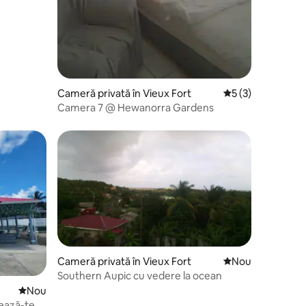
Cameră privată în Vieux Fort
Scor mediu de 5 di
5 (3)
Camera 7 @ Hewanorra Gardens
Cameră privată în Vieux Fort
Cazare nouă
Nou
Southern Aupic cu vedere la ocean
Cazare nouă
Nou
tează-te