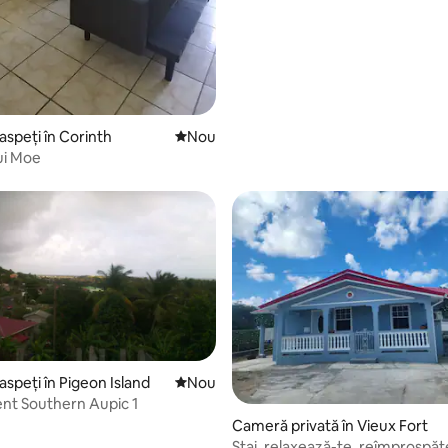
aspeți în Corinth
Cazare nouă
Nou
lui Moe
aspeți în Pigeon Island
Cazare nouă
Nou
nt Southern Aupic 1
Cameră privată în Vieux Fort
Stai, relaxează-te, reîmprospă