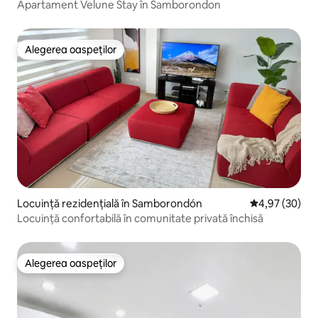
Apartament Velune Stay în Samborondon
Alegerea oaspeților
Alegerea oaspeților
Locuință rezidențială în Samborondón
Scor mediu de 
4,97 (30)
Locuință confortabilă în comunitate privată închisă
Alegerea oaspeților
Alegerea oaspeților