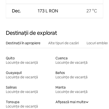
Dec.
173 L RON
27 °C
Destinații de explorat
Destinații în apropiere
Alte tipuri de cazări
Locuri emblem
Quito
Cuenca
Locuințe de vacanță
Locuințe de vacanță
Guayaquil
Baños
Locuințe de vacanță
Locuințe de vacanță
Salinas
Manta
Locuințe de vacanță
Locuințe de vacanță
Tonsupa
Afișează mai multe
Locuințe de vacanță