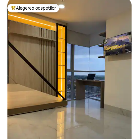
Alegerea oaspeților
Locuință din topul categoriei Alegerea oaspeților