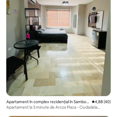
Apartament în complex rezidențial în Sambor
Scor mediu de 
4,88 (40)
ondón
Apartament la 3 minute de Arcos Plaza - Ciudadela
Entrerios