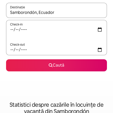
Destinație
Când se încarcă rezultatele, navighează folosind tastele săgeată î
Check-in
Check-out
Caută
Statistici despre cazările în locuințe de
vacanță din Samborondón