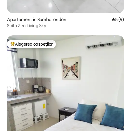
Apartament în Samborondón
Scor medi
5 (9)
Suita Zen Living Sky
Alegerea oaspeților
Locuință din topul categoriei Alegerea oaspeților