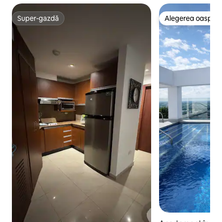
Super-gazdă
Alegerea oaspețil
Super-gazdă
Alegerea oaspețil