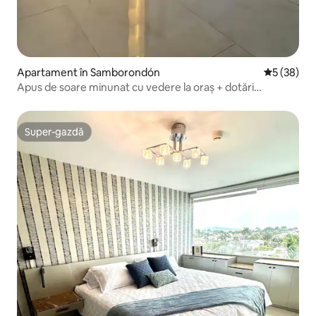
Apartament în Samborondón
Scor mediu 
5 (38)
Apus de soare minunat cu vedere la oraș + dotări
premium + squash
Super-gazdă
Super-gazdă