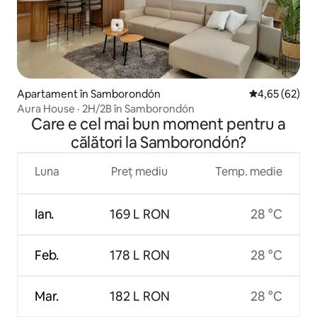
Apartament în Samborondón
Scor mediu de 
4,65 (62)
Aura House · 2H/2B în Samborondón
Care e cel mai bun moment pentru a
călători la Samborondón?
Luna
Preț mediu
Temp. medie
Ian.
169 L RON
28 °C
Feb.
178 L RON
28 °C
Mar.
182 L RON
28 °C