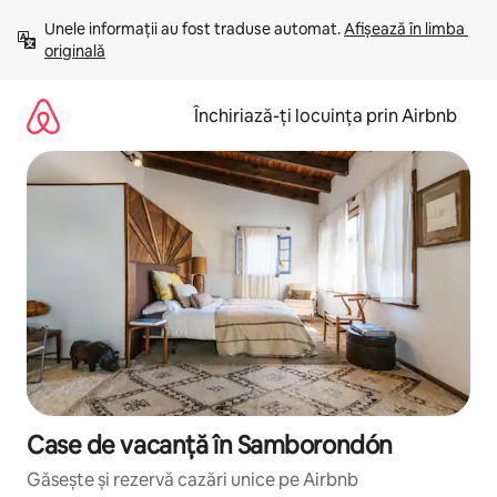
Ignoră
Unele informații au fost traduse automat. 
Afișează în limba 
și
originală
mergi
la
conținut
Închiriază-ți locuința prin Airbnb
Case de vacanță în Samborondón
Găsește și rezervă cazări unice pe Airbnb