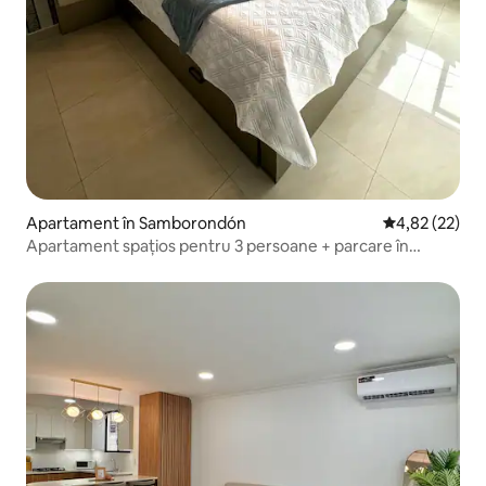
Apartament în Samborondón
Scor mediu de 
4,82 (22)
Apartament spațios pentru 3 persoane + parcare în
Samborondon