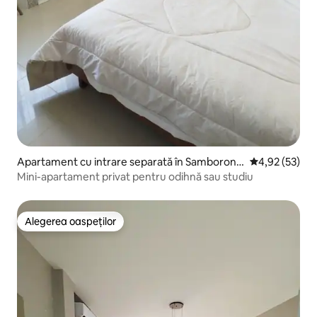
Apartament cu intrare separată în Samborond
Scor mediu de 
4,92 (53)
ón
Mini-apartament privat pentru odihnă sau studiu
Alegerea oaspeților
Alegerea oaspeților