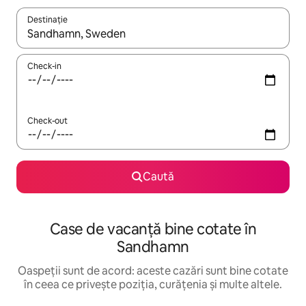
Destinație
Când se încarcă rezultatele, navighează folosind tastele săgeată î
Check-in
Check-out
Caută
Case de vacanță bine cotate în
Sandhamn
Oaspeții sunt de acord: aceste cazări sunt bine cotate
în ceea ce privește poziția, curățenia și multe altele.