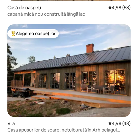
Casă de oaspeți
Scor mediu de 
4,98 (58)
cabană mică nou construită lângă lac
Alegerea oaspeților
Locuință din topul categoriei Alegerea oaspeților
Vilă
Scor mediu de 
4,98 (48)
Casa apusurilor de soare, netulburată în Arhipelagul
Stockholm