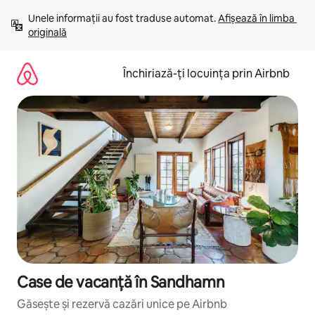
Ignoră
Unele informații au fost traduse automat. 
Afișează în limba 
și
originală
mergi
la
conținut
Închiriază-ți locuința prin Airbnb
Case de vacanță în Sandhamn
Găsește și rezervă cazări unice pe Airbnb