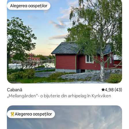
Alegerea oaspeților
Alegerea oaspeților
Cabană
Scor mediu de 
4,98 (43)
„Mellangården”- o bijuterie din arhipelag în Kyrkviken
Alegerea oaspeților
Locuință din topul categoriei Alegerea oaspeților