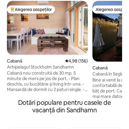
Alegerea oaspeților
Alegerea oaspețil
Locuință din topul categoriei Alegerea oaspeților
Alegerea oaspețil
Cabană
Scor mediu de 4,98 din 5, 156 re
4,98 (156)
Arhipelagul Stockholm Sandhamn
Cabană
Cabană nou construită de 30 mp. 5
Cabană în Seglars
minute de mers pe jos de port. - Plan
Bine ai venit la ca
deschis, cu bucătărie și living într-una. -
confortabilă de va
Mansardă de dormit cu 2 paturi single. -
băț de port. Caban
Livingul are o canapea extensibilă. -
mai mare datorită u
Bucătăria are plită cu inducție și cuptor. -
Dotări populare pentru casele de
etajului. Acesta 
Baie complet cu gresie, cu toaletă, duș și
spațiu pentru până
vacanță din Sandhamn
mașină de spălat rufe. - Terasă mare în
fiecare cameră. 1 
jurul casei cu zonă de luat masa. -
2 persoane. Canape
Priveliștea este formată din pădure de
încă 2 locuri de do
pini și afine - Curățenia nu este inclusă. -