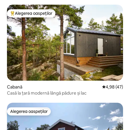
Alegerea oaspeților
Locuință din topul categoriei Alegerea oaspeților
Cabană
Scor mediu de 
4,98 (47)
Casă la țară modernă lângă pădure și lac
Alegerea oaspeților
Alegerea oaspeților