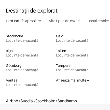
Destinații de explorat
Destinații în apropiere
Alte tipuri de cazări
Locuri emblem
Stockholm
Oslo
Locuințe de vacanță
Locuințe de vacanță
Riga
Tallinn
Locuințe de vacanță
Locuințe de vacanță
Göteborg
Tampere
Locuințe de vacanță
Locuințe de vacanță
Vantaa
Afișează mai multe
Locuințe de vacanță
Airbnb
Suedia
Stockholm
Sandhamn