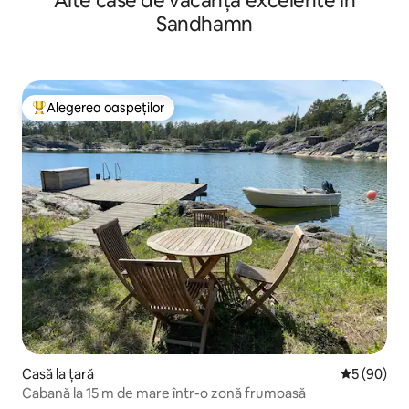
Alte case de vacanță excelente în
Sandhamn
Alegerea oaspeților
Locuință din topul categoriei Alegerea oaspeților
Casă la țară
Scor mediu 
5 (90)
Cabană la 15 m de mare într-o zonă frumoasă