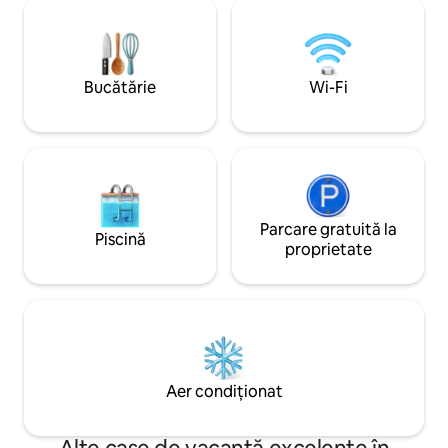
complet utilată, fr
Animalele de companie nu sunt
aparat de gheață Wi
acceptate - Oaspeții își aduc propriile
există o terasă m
lenjerie de pat și prosoape (pot fi
10 persoane, bucătă
închiriate pentru 150 SEK de persoană)
cu gaz și un grup
Bucătărie
Wi-Fi
perfecte pentru se
Parcare gratuită la
Piscină
proprietate
Aer condiționat