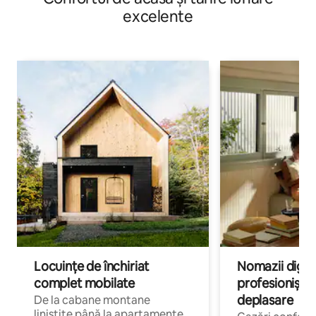
excelente
Locuințe de închiriat
Nomazii digital
complet mobilate
profesioniștii a
deplasare
De la cabane montane
liniștite până la apartamente