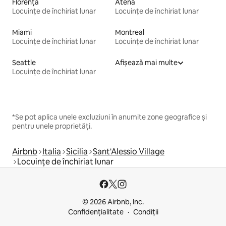
Florența
Atena
Locuințe de închiriat lunar
Locuințe de închiriat lunar
Miami
Montreal
Locuințe de închiriat lunar
Locuințe de închiriat lunar
Seattle
Afișează mai multe
Locuințe de închiriat lunar
*Se pot aplica unele excluziuni în anumite zone geografice și
pentru unele proprietăți.
Airbnb
Italia
Sicilia
Sant'Alessio Village
Locuințe de închiriat lunar
© 2026 Airbnb, Inc.
Confidențialitate
Condiții