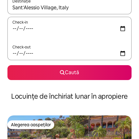
Destinație
Când se încarcă rezultatele, navighează folosind tastele săgeată î
Check-in
Check-out
Caută
Locuințe de închiriat lunar în apropiere
Alegerea oaspeților
Alegerea oaspeților