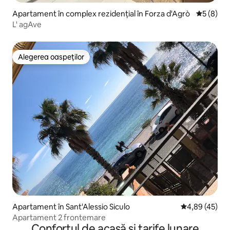
Apartament în complex rezidențial în Forza d'Agrò
Scor medi
5 (8)
L' agAve
Alegerea oaspeților
Alegerea oaspeților
Apartament în Sant'Alessio Siculo
Scor mediu de 
4,89 (45)
Apartament 2 frontemare
Confortul de acasă și tarife lunare