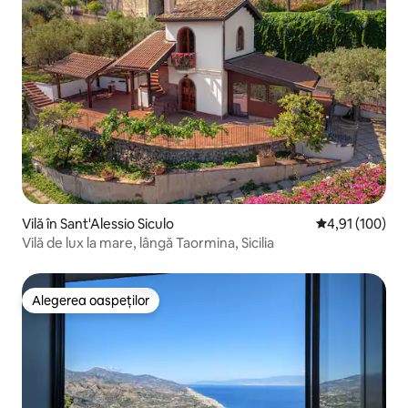
Vilă în Sant'Alessio Siculo
Scor mediu de 4
4,91 (100)
Vilă de lux la mare, lângă Taormina, Sicilia
Alegerea oaspeților
Alegerea oaspeților