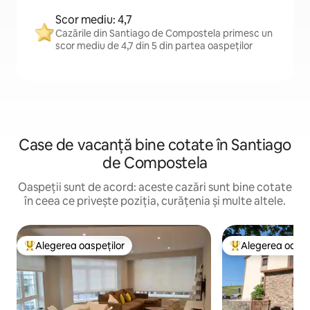
Scor mediu: 4,7
Cazările din Santiago de Compostela primesc un
scor mediu de 4,7 din 5 din partea oaspeților
Case de vacanță bine cotate în Santiago
de Compostela
Oaspeții sunt de acord: aceste cazări sunt bine cotate
în ceea ce privește poziția, curățenia și multe altele.
Alegerea oaspeților
Alegerea oaspe
Locuință din topul categoriei Alegerea oaspeților
Locuință din topu