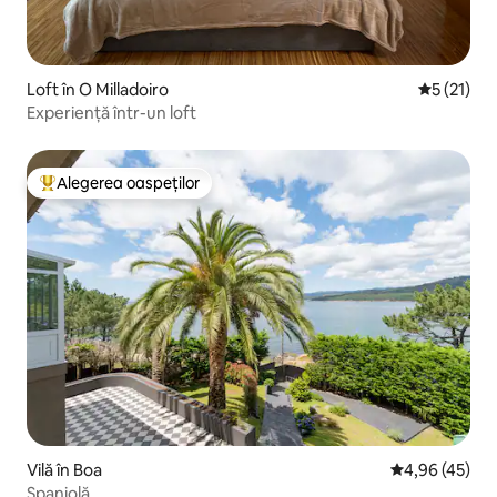
Loft în O Milladoiro
Scor mediu
5 (21)
Experiență într-un loft
Alegerea oaspeților
Locuință din topul categoriei Alegerea oaspeților
Vilă în Boa
Scor mediu de 
4,96 (45)
Spaniolă