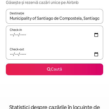
Găsește și rezervă cazări unice pe Airbnb
Destinație
Când se încarcă rezultatele, navighează folosind tastele săgeată î
Check-in
Check-out
Caută
Statistici despre cazările în locuințe de