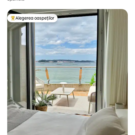
Alegerea oaspeților
Locuință din topul categoriei Alegerea oaspeților