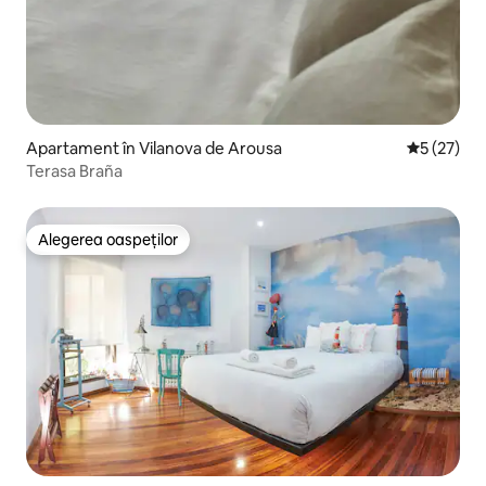
Apartament în Vilanova de Arousa
Scor mediu
5 (27)
Terasa Braña
Alegerea oaspeților
Alegerea oaspeților