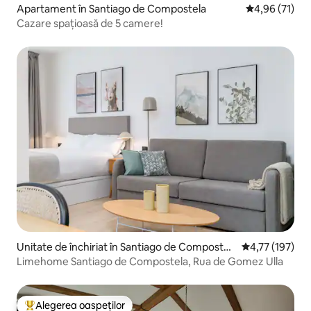
Apartament în Santiago de Compostela
Scor mediu de 
4,96 (71)
Cazare spațioasă de 5 camere!
Unitate de închiriat în Santiago de Compostel
Scor mediu de 4
4,77 (197)
a
Limehome Santiago de Compostela, Rua de Gomez Ulla
Alegerea oaspeților