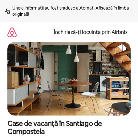
Ignoră
Unele informații au fost traduse automat. 
Afișează în limba 
și
originală
mergi
la
conținut
Închiriază-ți locuința prin Airbnb
Case de vacanță în Santiago de
Compostela