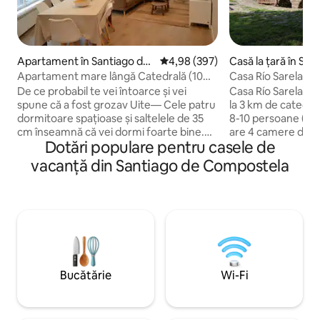
Apartament în Santiago de
Scor mediu de 4,98 din 5, 397 re
4,98 (397)
Casă la țară în San
Compostela
ompostela
Apartament mare lângă Catedrală (10
Casa Río Sarela: c
min)
Compostela
De ce probabil te vei întoarce și vei
Casa Río Sarela est
spune că a fost grozav Uite— Cele patru
la 3 km de catedra
dormitoare spațioase și saltelele de 35
8-10 persoane (2 p
cm înseamnă că vei dormi foarte bine.
are 4 camere duble
Dotări populare pentru casele de
Nu „bine” de bine. Odihnă profundă,
complete. Una din
adecvată. Două băi complete cu dușuri
adaptată pentru oa
vacanță din Santiago de Compostela
înseamnă fără așteptare, fără stres, fără
redusă. Living, suf
programări. Livingul deschis și bucătăria
complet utilată, m
vor deveni baza ta: micul dejun,
Rezervarea include
planificarea zilei sau conversații lungi pe
șampon, gel de duș
o canapea mare și confortabilă. Vei uita
hârtie igienică etc.
de mașină. Totul este accesibil pe jos. Și
parcare etc. - „Taxa
locurile speciale? Îți arătăm noi.
vigoare în data de 
€/persoană/noapt
Bucătărie
Wi-Fi