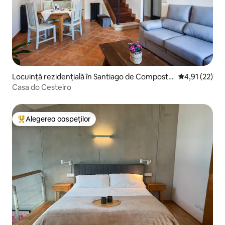
Locuință rezidențială în Santiago de Compostel
Scor mediu de
4,91 (22)
a
Casa do Cesteiro
Alegerea oaspeților
Locuință din topul categoriei Alegerea oaspeților